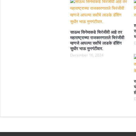
श
स
साऊथ सिनेमाकडे चिरंजीवी आहे तर
ध
महाराष्ट्राच्या राजकारणातले चिरंजीवी
म्हणजे आपल्या सर्वांचे लाडके डॅशिंग
D
सुधीर भाऊ मुनगंटीवार.
December 16, 2024
स
य
ह
D