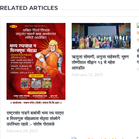
RELATED ARTICLES
स
म
ऋतुजा सोमाणी, अनुजा माहेश्वरी, भूषण
र
तोष्णीवाल सीझन १३ चे महेश
आयडॉल
J
February 12, 2025
राष्ट्रसंत गाडगे बाबांची भव्य रथ यात्रा
व मिरवणूक सोहळ्यास मोठ्या संख्येने
उपस्थित रहावे :- संतोष गोतावळे
February 24, 2025