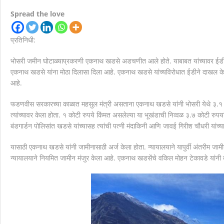
देहुरोड रेल्वे प्रवासी संघच्या वतिने देहुरोड रेल्वे स्टेशनव
Spread the love
स्मार्ट सारथीवरील नागरिकांच्या तक्रारी योग्य कार्यवाही न
प्रतिनिधी:
मानवाला आदराने व सन्मानाने जगण्याचा अधिकार म्हणजे मानव
भोसरी जमीन घोटाळ्याप्रकरणी एकनाथ खडसे अडचणीत आले होते. याबाबत यांच्यावर ईडीने गुन
एकनाथ खडसे यांना मोठा दिलासा दिला आहे. एकनाथ खडसे यांच्यविरोधात ईडीने दाखल केले
आहे.
फडणवीस सरकारच्या काळात महसुल मंत्री असताना एकनाथ खडसे यांनी भोसरी येथे ३.१ 
त्यांच्यावर केला होता. १ कोटी रुपये किंमत असलेल्या या भूखंडाची निव्वळ ३.७ कोटी रुपयांन
बंडगार्डन पोलिसांत खडसे यांच्यासह त्यांची पत्नी मंदाकिनी आणि जावई गिरीश चौधरी यांच्याव
यासाठी एकनाथ खडसे यांनी जामीनासाठी अर्ज केला होता. न्यायालयाने यापुर्वी अंतरीम जाम
न्यायालयाने नियमित जामीन मंजुर केला आहे. एकनाथ खडसेंचे वकिल मोहन टेकावडे यांनी