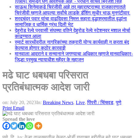
(एआय) समजून घेणे आवश्यक आहे”- प्रधान सचिव ब्रिजेश सिंह
साऊथ सिनेमाकडे चिरंजीवी आहे तर महाराष्ट्राच्या राजकारणातले
चिरंजीवी म्हणजे आपल्या सर्वांचे लाडके डॅशिंग सुधीर भाऊ मुनगंटीवार.
शरदचंद्र पवार यांचा वाढदिवसा निमत्त सहारा वृद्धाश्रमातील वृद्धांना
सामाजिक व धार्मिक ग्रंथ दिली भेट
देहुरोड रेल्वे प्रवासी संघच्या वतिने देहुरोड रेल्वे स्टेशनवर मशाल मोर्चा
काढण्यात आला
स्मार्ट सारथीवरील नागरिकांच्या तक्रारी योग्य कार्यवाही न करता बंद
केल्यास होणार कठोर कारवाई!
मानवाला आदराने व सन्मानाने जगण्याचा अधिकार म्हणजे मानवाधिकार-
जिल्हा प्रमुख न्यायाधीश महेंद्र के महाजन
मढे घाट धबधबा परिसरात
प्रतिबंधात्मक आदेश जारी
on:
July 20, 2023
In:
Breaking News
,
Live
,
पिंपरी / चिंचवड
,
पुणे
Print
Email
Spread the love
पुणे, दि. २०: वेल्हा तालुक्यातील केळद-भोर्डी गावाच्या हद्दीतील मढे घाट धबधबा