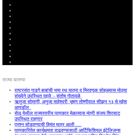
मुखपृष्ठ
राष्ट्रीय
महाराष्ट्र
पुणे
बीड
राजकारण
अग्रलेख
क्राईम
आरोग्य
शिक्षण
ई – पेपर
ताज्या बातम्या
राष्ट्रसंत गाडगे बाबांची भव्य रथ यात्रा व मिरवणूक सोहळ्यास मोठ्या
संख्येने उपस्थित रहावे :- संतोष गोतावळे
ऋतुजा सोमाणी, अनुजा माहेश्वरी, भूषण तोष्णीवाल सीझन १३ चे महेश
आयडॉल
सेलू येथील राज्यस्तरीय पत्रकार मेळाव्यास मंत्री संजय शिरसाट
उपस्थित राहणार
प्रश्न सोडवण्याची हिमंत मात्र आली …..
पत्रकारितेत कार्यक्षमता वाढवण्यासाठी आर्टिफिशियल इंटेलिजन्स