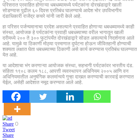
परिसरात प्रवाहित होणाऱ्या धबधब्यामध्ये पर्यटकांना दोरखंडाद्वारे खाली
सोडण्यास पुढील ६० दिवस प्रतिबंध घालण्याचे आदेश भोर उपविभागीय
दंडाधिकारी राजेंद्र कचरे यांनी जारी केले आहे.
हा परिसर पर्जन्यमानाचा प्रदेश असल्याने प्रवाहित होणाऱ्या धबधब्यामध्ये काही
संस्था, आयोजक हे पर्यटकांना प्रवाही धबधब्याच्या वरील भागातून खाली
दरीमध्ये २०० ते ३०० फुटांपर्यंत दोरखंडाद्वारे सोडत असल्याचे निदर्शनास आले
आहे. यामुळे या ठिकाणी मोठ्या प्रमाणात दुर्घटना होऊन जीवितहानी होण्याची
शक्यता लक्षात घेता धबधब्याच्या ठिकाणी असे कार्य करण्यास प्रतिबंध घालण्यात
येत आहे.
या आदेशाचा भंग करणाऱ्या आयोजक संस्था, सहभागी पर्यटकांवर भारतीय दंड.
संहिता १९०८ कलम १८८, आपत्ती व्यवस्थापन अधिनियम २००५ आणि वन
अधिनियमातील अनुषंगिक कलमांन्वये गुन्हा दाखल करण्याची कारवाई करण्यात
येईल, असेही आदेशात नमूद करण्यात आले आहे.
0
Share
Tweet
Share