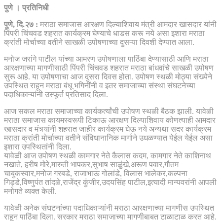
पुणे । प्रतिनिधी
पुणे, दि.२७ :
मराठा समाजास आरक्षण दिल्याशिवाय मंत्री आमदार खासदार यांनी
पिंपरी चिंचवड शहरात कार्यक्रम घेण्याचे धाडस करू नये असा इशारा मराठा
क्रांती मोर्चाच्या वतीने साखळी उपोषणाच्या दुसऱ्या दिवशी देण्यात आला.
मनोज जरांगे पाटील यांच्या आमरण उपोषणाला पाठिंबा देण्यासाठी आणि मराठा
आरक्षणाच्या मागणीसाठी पिंपरी चिंचवड शहरात मराठा बांधवांचे साखळी उपोषण
सुरू आहे. या उपोषणाचा आज दुसरा दिवस होता. उपोषण स्थळी मोठ्या संख्येने
उपस्थित राहून मराठा बंधू भगिनींनी व इतर समाजाच्या संस्था संघटनेच्या
पदाधिकाऱ्यांनी उस्फूर्त प्रतिसाद दिला.
आज सकल मराठा समाजाच्या कार्यकर्त्यांची उपोषण स्थळी बैठक झाली. यावेळी
मराठा समाजास कायमस्वरूपी टिकाऊ आरक्षण दिल्याशिवाय कोणत्याही आमदार
खासदार व मंत्र्यांनी शहरात जाहीर कार्यक्रम घेऊ नये अन्यथा सदर कार्यक्रम
मराठा क्रांती मोर्चाच्या वतीने संविधानानिक मार्गाने उधळण्यात येईल येईल असा
इशारा उपस्थितांनी दिला.
यावेळी आज उपोषण स्थळी कामगार नेते कैलास कदम, कामगार नेते काशिनाथ
नखाते, हरीष मोरे,मारुती भापकर,सुभाष साळुंखे,अरूण पवार,गौतम
चाबुकस्वार,मनोज गरबडे, राजाभाऊ गोलांडे, विलास भालेकर,कल्पना
गिड्डे,विष्णुपंत तांदळे,राजेंद्र कुंजीर,उदयसिंह पाटील,इत्यादी मान्यवरांनी आपली
मनोगते व्यक्त केली.
यावेळी अनेक संघटनांच्या पदाधिकाऱ्यांनी मराठा आरक्षणाच्या मागणीस उपस्थित
राहून पाठिंबा दिला. सरकार मराठा समाजाच्या मागणीबाबत टाळाटाळ करत आहे.