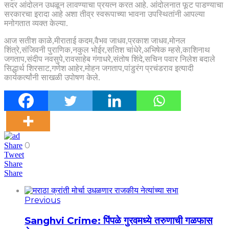
सदर आंदोलन उधळून लावण्याचा प्रयत्न करत आहे. आंदोलनात फूट पाडण्याचा
सरकारचा इरादा आहे अशा तीव्र स्वरूपाच्या भावना उपस्थितांनी आपल्या
मनोगतात व्यक्त केल्या.
आज सतीश काळे,मीराताई कदम,वैभव जाधव,प्रकाश जाधव,मोनल
शिंत्रे,संजिवनी पुराणिक,नकुल भोईर,सतिश चांधेरे,अभिषेक म्हसे,काशिनाथ
जगताप,संदीप नवसुपे,रावसाहेब गंगाधरे,संतोष शिंदे,सचिन पवार निलेश बदाले
सिद्धार्थ शिरसाट,गणेश आहेर,मोहन जगताप,पांडुरंग प्रचंडराव इत्यादी
कार्यकर्त्यांनी साखळी उपोषण केले.
0
Share
Tweet
Share
Share
Previous
Sanghvi Crime: पिंपळे गुरवमध्ये तरुणाची गळफास