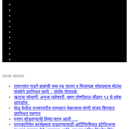
मुखपृष्ठ
राष्ट्रीय
महाराष्ट्र
पुणे
बीड
राजकारण
अग्रलेख
क्राईम
आरोग्य
शिक्षण
ई – पेपर
ताज्या बातम्या
राष्ट्रसंत गाडगे बाबांची भव्य रथ यात्रा व मिरवणूक सोहळ्यास मोठ्या
संख्येने उपस्थित रहावे :- संतोष गोतावळे
ऋतुजा सोमाणी, अनुजा माहेश्वरी, भूषण तोष्णीवाल सीझन १३ चे महेश
आयडॉल
सेलू येथील राज्यस्तरीय पत्रकार मेळाव्यास मंत्री संजय शिरसाट
उपस्थित राहणार
प्रश्न सोडवण्याची हिमंत मात्र आली …..
पत्रकारितेत कार्यक्षमता वाढवण्यासाठी आर्टिफिशियल इंटेलिजन्स