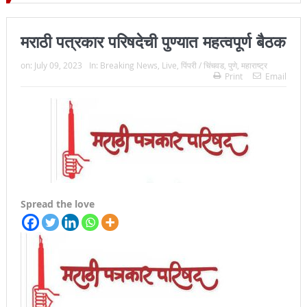
जिल्हा प्रमुख न्यायाधीश महेंद्र के महाजन
मराठी पत्रकार परिषदेची पुण्यात महत्वपूर्ण बैठक
on:
July 09, 2023
In:
Breaking News
,
Live
,
पिंपरी / चिंचवड
,
पुणे
,
महाराष्ट्र
Print
Email
Spread the love