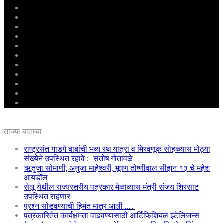
मुखपृष्ठ
राष्ट्रीय
महाराष्ट्र
पुणे
बीड
राजकारण
अग्रलेख
क्राईम
आरोग्य
शिक्षण
ई – पेपर
ताज्या बातम्या
राष्ट्रसंत गाडगे बाबांची भव्य रथ यात्रा व मिरवणूक सोहळ्यास मोठ्या
संख्येने उपस्थित रहावे :- संतोष गोतावळे
ऋतुजा सोमाणी, अनुजा माहेश्वरी, भूषण तोष्णीवाल सीझन १३ चे महेश
आयडॉल
सेलू येथील राज्यस्तरीय पत्रकार मेळाव्यास मंत्री संजय शिरसाट
उपस्थित राहणार
प्रश्न सोडवण्याची हिमंत मात्र आली …..
पत्रकारितेत कार्यक्षमता वाढवण्यासाठी आर्टिफिशियल इंटेलिजन्स