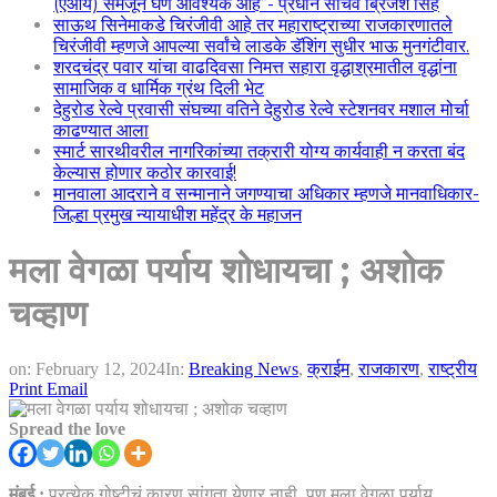
(एआय) समजून घेणे आवश्यक आहे”- प्रधान सचिव ब्रिजेश सिंह
साऊथ सिनेमाकडे चिरंजीवी आहे तर महाराष्ट्राच्या राजकारणातले
चिरंजीवी म्हणजे आपल्या सर्वांचे लाडके डॅशिंग सुधीर भाऊ मुनगंटीवार.
शरदचंद्र पवार यांचा वाढदिवसा निमत्त सहारा वृद्धाश्रमातील वृद्धांना
सामाजिक व धार्मिक ग्रंथ दिली भेट
देहुरोड रेल्वे प्रवासी संघच्या वतिने देहुरोड रेल्वे स्टेशनवर मशाल मोर्चा
काढण्यात आला
स्मार्ट सारथीवरील नागरिकांच्या तक्रारी योग्य कार्यवाही न करता बंद
केल्यास होणार कठोर कारवाई!
मानवाला आदराने व सन्मानाने जगण्याचा अधिकार म्हणजे मानवाधिकार-
जिल्हा प्रमुख न्यायाधीश महेंद्र के महाजन
मला वेगळा पर्याय शोधायचा ; अशोक
चव्हाण
on:
February 12, 2024
In:
Breaking News
,
क्राईम
,
राजकारण
,
राष्ट्रीय
Print
Email
Spread the love
मुंबई :
प्रत्येक गोष्टीचं कारण सांगता येणार नाही, पण मला वेगळा पर्याय