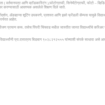
ता ( वर्तमानपत्र आणि ब्रॉडकास्टिंग ),फोटोग्राफी, सिनेमॅटोग्राफी, फोटो – व्हिड
करिअर करण्यासाठी आवश्यक असलेले शिक्षण दिले जाते.
र्गदर्शन, ॲडव्हान्स शूटिंग उपकरणे, प्रशस्त आणि इको फ्रेंडली कॅम्पस यामुळे विद्
 कार्यरत आहेत.
ण प्रयत्न करू. तसेच पिंपरी चिंचवड मधील जास्तीत जास्त विद्यार्थ्यांचे करिअर घडव
ा विद्यार्थ्यांनी प्रा.दत्तात्रय बिडबाग ९०२८२१२५५५ यांच्याशी संपर्क साधावा असे