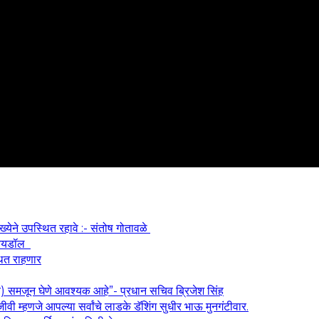
ख्येने उपस्थित रहावे :- संतोष गोतावळे
श आयडॉल
थित राहणार
य) समजून घेणे आवश्यक आहे”- प्रधान सचिव ब्रिजेश सिंह
वी म्हणजे आपल्या सर्वांचे लाडके डॅशिंग सुधीर भाऊ मुनगंटीवार.