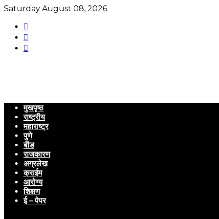
Saturday August 08, 2026
मुखपृष्ठ
राष्ट्रीय
महाराष्ट्र
पुणे
बीड
राजकारण
अग्रलेख
क्राईम
आरोग्य
शिक्षण
ई – पेपर
Menu