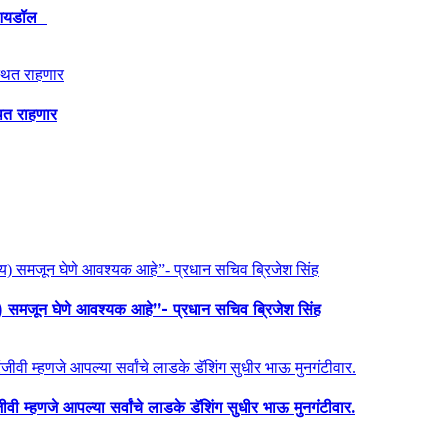
ेश आयडॉल
थित राहणार
य) समजून घेणे आवश्यक आहे”- प्रधान सचिव ब्रिजेश सिंह
ी म्हणजे आपल्या सर्वांचे लाडके डॅशिंग सुधीर भाऊ मुनगंटीवार.