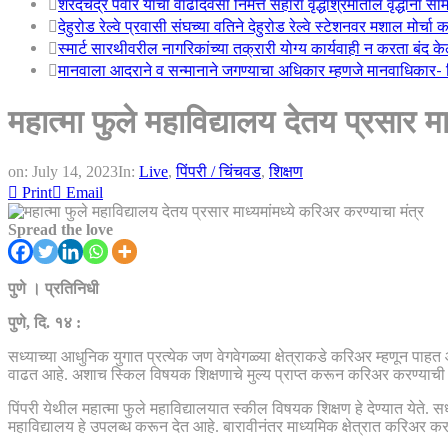
शरदचंद्र पवार यांचा वाढदिवसा निमत्त सहारा वृद्धाश्रमातील वृद्धांना सा
देहुरोड रेल्वे प्रवासी संघच्या वतिने देहुरोड रेल्वे स्टेशनवर मशाल मोर्च
स्मार्ट सारथीवरील नागरिकांच्या तक्रारी योग्य कार्यवाही न करता बंद 
मानवाला आदराने व सन्मानाने जगण्याचा अधिकार म्हणजे मानवाधिकार- जिल
महात्मा फुले महाविद्यालय देतय प्रसार मा
on:
July 14, 2023
In:
Live
,
पिंपरी / चिंचवड
,
शिक्षण
Print
Email
Spread the love
पुणे । प्रतिनिधी
पुणे, दि. १४ :
सध्याच्या आधुनिक युगात प्रत्येक जण वेगवेगळ्या क्षेत्राकडे करिअर म्हणून पाहत
वाढत आहे. अशाच स्किल विषयक शिक्षणाचे मुल्य प्राप्त करून करिअर करण्याची संधी 
पिंपरी येथील महात्मा फुले महाविद्यालयात स्कील विषयक शिक्षण हे देण्यात येते. 
महाविद्यालय हे उपलब्ध करून देत आहे. बारावीनंतर माध्यमिक क्षेत्रात करिअर कर