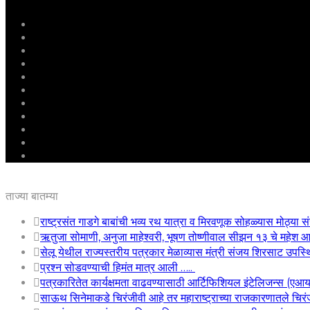
मुखपृष्ठ
राष्ट्रीय
महाराष्ट्र
पुणे
बीड
राजकारण
अग्रलेख
क्राईम
आरोग्य
शिक्षण
ई – पेपर
ताज्या बातम्या
राष्ट्रसंत गाडगे बाबांची भव्य रथ यात्रा व मिरवणूक सोहळ्यास मोठ्या सं
ऋतुजा सोमाणी, अनुजा माहेश्वरी, भूषण तोष्णीवाल सीझन १३ चे महे
सेलू येथील राज्यस्तरीय पत्रकार मेळाव्यास मंत्री संजय शिरसाट उपस्
प्रश्न सोडवण्याची हिमंत मात्र आली …..
पत्रकारितेत कार्यक्षमता वाढवण्यासाठी आर्टिफिशियल इंटेलिजन्स (एआ
साऊथ सिनेमाकडे चिरंजीवी आहे तर महाराष्ट्राच्या राजकारणातले चिरंजी