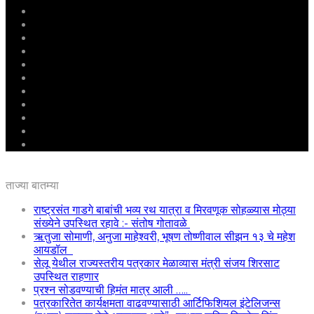
मुखपृष्ठ
राष्ट्रीय
महाराष्ट्र
पुणे
बीड
राजकारण
अग्रलेख
क्राईम
आरोग्य
शिक्षण
ई – पेपर
ताज्या बातम्या
राष्ट्रसंत गाडगे बाबांची भव्य रथ यात्रा व मिरवणूक सोहळ्यास मोठ्या
संख्येने उपस्थित रहावे :- संतोष गोतावळे
ऋतुजा सोमाणी, अनुजा माहेश्वरी, भूषण तोष्णीवाल सीझन १३ चे महेश
आयडॉल
सेलू येथील राज्यस्तरीय पत्रकार मेळाव्यास मंत्री संजय शिरसाट
उपस्थित राहणार
प्रश्न सोडवण्याची हिमंत मात्र आली …..
पत्रकारितेत कार्यक्षमता वाढवण्यासाठी आर्टिफिशियल इंटेलिजन्स