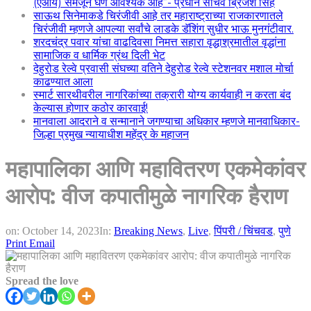
(एआय) समजून घेणे आवश्यक आहे”- प्रधान सचिव ब्रिजेश सिंह
साऊथ सिनेमाकडे चिरंजीवी आहे तर महाराष्ट्राच्या राजकारणातले
चिरंजीवी म्हणजे आपल्या सर्वांचे लाडके डॅशिंग सुधीर भाऊ मुनगंटीवार.
शरदचंद्र पवार यांचा वाढदिवसा निमत्त सहारा वृद्धाश्रमातील वृद्धांना
सामाजिक व धार्मिक ग्रंथ दिली भेट
देहुरोड रेल्वे प्रवासी संघच्या वतिने देहुरोड रेल्वे स्टेशनवर मशाल मोर्चा
काढण्यात आला
स्मार्ट सारथीवरील नागरिकांच्या तक्रारी योग्य कार्यवाही न करता बंद
केल्यास होणार कठोर कारवाई!
मानवाला आदराने व सन्मानाने जगण्याचा अधिकार म्हणजे मानवाधिकार-
जिल्हा प्रमुख न्यायाधीश महेंद्र के महाजन
महापालिका आणि महावितरण एकमेकांवर
आरोप: वीज कपातीमुळे नागरिक हैराण
on:
October 14, 2023
In:
Breaking News
,
Live
,
पिंपरी / चिंचवड
,
पुणे
Print
Email
Spread the love