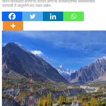
जीवन विस्कळीत करणाऱ्या वारंवार होणाऱ्या वीजकपातीच्या सर्वसमावेशक
उपायाची ते आतुरतेने वाट पाहत आहेत.