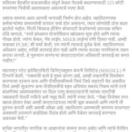
सविस्तर बैठकीत वाकडमधील संपूर्ण केबल नेटवर्क बदलण्यासाठी 125 कोटी
रुपयांच्या निधीची आवश्यकता असल्याचे स्पष्ट केले.
अशाच समस्या आता आगामी भागातही निर्माण होत आहेत. महावितरणच्या
कर्मचाऱ्यांच्या कमतरतेची वारंवार चर्चा होत असताना, त्यात कोणतेही ठोस बदल
झालेले नाहीत. पिंपरी चिंचवड हौसिंग सोसायटी फेडरेशनचे उपाध्यक्ष सचिन
लोंढे म्हणाले, “रस्ते बांधकाम योजनेशिवाय खोदकाम सुरू होते आणि त्यांचा
गोंधळ होतो. त्यांना केबल, गॅस लाईन, MSEB लाईन्स वगैरे दिसत नाही. आम्ही
याबाबत PCMC शी चर्चा केली, पण त्यांनी त्याकडे दुर्लक्ष केले. महावितरणला
अधिकार आहेत, तरीही कारवाई होत नाही आणि त्याचा फटका नागरिकांना सहन
करावा लागतो. हे नुकसान करणाऱ्या कंत्राटदारांवर अधिकारी कारवाई का करत
नाहीत?”
महाराष्ट्र स्टेट इलेक्ट्रिसिटी डिस्ट्रिब्युशन कंपनी लिमिटेड (MSEDCL) ने
टिप्पणी केली, “रस्त्यांची कामे हे मुख्य कारण आहे. आम्ही तक्रारींचे विश्लेषण
करण्याचा प्रयत्न करू आणि पीसीएमसीमध्ये जिथे जिथे तक्रारी येत असतील
तिथे आम्ही सुधारणा करू पीसीएमसीचे शहर अभियंता मकरंद निकम यांनी रस्ते
बांधणीच्या आवश्यकतेवर भर दिला परंतु कंत्राटदारांनी त्यांच्या त्रुटींची
जबाबदारी घेतली पाहिजे असे नमूद केले. त्यांनी स्पष्ट केले, “जेव्हा विजेच्या तारा
खराब होतात तेव्हा आम्ही कंत्राटदाराला त्यांची चूक कळवतो आणि त्यांनी ती
दुरुस्त करावी अशी आमची अपेक्षा आहे. महावितरण आमच्याशी समन्वय साधण्यात
अयशस्वी ठरल्याने काहीवेळा विलंब होतो आणि वेळेवर कारवाई करण्यात
अडथळा येतो.”
बाधित भागातील नागरिक या आव्हानांचा सामना करत आहेत आणि त्यांचे दैनंदिन