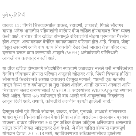
पुणे प्रतिनिधी
वाकड 14 : पिंपरी चिंचवडमधील वाकड, रहाटणी, ताथवडे, पिंपळे सौदागर
यासह अनेक भागातील रहिवाशांनी वारंवार वीज खंडित होण्याबाबत चिंता व्यक्त
केली आहे. वारंवार वीज खंडित होण्यामुळे रहिवाशांची मोठ्या प्रमाणात गैरसोय
होत असून, अत्यावश्यक दैनंदिन कामकाजावर परिणाम होत आहे. शिवाय, जेव्हा
विद्युत उपकरणे आणि वाय-फाय निरुपयोगी रेंडर केले जातात तेव्हा पॉवर कट
दरम्यान घरून काम करण्याची आव्हाने (WFH) अनेकांसाठी परिस्थिती
आणखीनच करपात्र बनली आहे.
या वीज खंडित होण्यामागे लोडशेडिंग स्पष्टपणे जबाबदार नसले तरी नागरिकांच्या
दैनंदिन जीवनावर होणारा परिणाम अजूनही खोलवर आहे. पिंपरी चिंचवड हौसिंग
सोसायटी फेडरेशनचे अध्यक्ष दत्तात्रय देशमुख म्हणाले, “आम्ही एक महासंघ
म्हणून गेल्या सात वर्षांपासून हा मुद्दा मांडत आहोत. आम्ही समस्या अहवाल आणि
निराकरण जलद करण्यासाठी MSEDCL सदस्यांसह WhatsApp गट स्थापन
केले आहेत. गेल्या ५-७ वर्षांपासून ही बाब आम्ही सर्व आयुक्तांच्या निदर्शनास
आणून दिली आहे. तथापि, कोणतीही लक्षणीय प्रगती झालेली नाही.”
देशमुख यांनी पुढे पिंपळे सौदागर, वाकड, रावेत, पुनावळे, ताथवडे यांसारख्या
भागात पुरेशा नियोजनाशिवाय वेगाने विकास होत असलेल्या समस्यांवर प्रकाश
टाकला. वाकड परिसरात 300 हून अधिक केबल जॉइंट्स अस्तित्वात असल्याचे
सांगून त्यांनी केबल जॉइंट्सवर लक्ष वेधले, जे वीज खंडित होण्यास महत्त्वपूर्ण
योगदान देतात. 2017-18 मध्ये, महावितरणच्या अधिकाऱ्यांसोबत झालेल्या