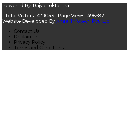
Powered By: Rajya Loktantra.
| Total Visitors :
479043
| Page Views :
496682
Website Developed By
Amral Infotech Pvt. Ltd.
Contact Us
Disclaimer
Privacy Policy
Terms and Conditions