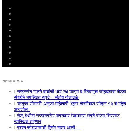
मुखपृष्ठ
राष्ट्रीय
महाराष्ट्र
पुणे
बीड
राजकारण
अग्रलेख
क्राईम
आरोग्य
शिक्षण
ई – पेपर
ताज्या बातम्या
राष्ट्रसंत गाडगे बाबांची भव्य रथ यात्रा व मिरवणूक सोहळ्यास मोठ्या
संख्येने उपस्थित रहावे :- संतोष गोतावळे
ऋतुजा सोमाणी, अनुजा माहेश्वरी, भूषण तोष्णीवाल सीझन १३ चे महेश
आयडॉल
सेलू येथील राज्यस्तरीय पत्रकार मेळाव्यास मंत्री संजय शिरसाट
उपस्थित राहणार
प्रश्न सोडवण्याची हिमंत मात्र आली …..