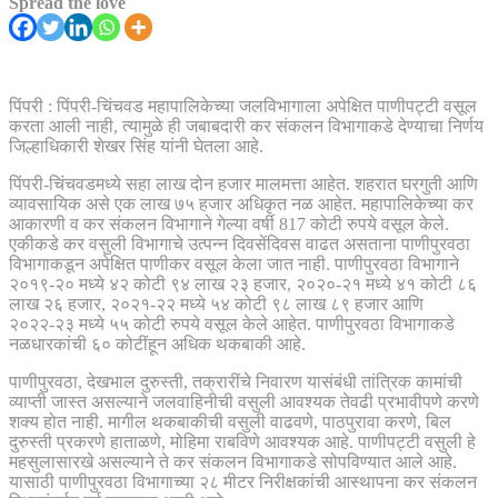
Spread the love
पिंपरी : पिंपरी-चिंचवड महापालिकेच्या जलविभागाला अपेक्षित पाणीपट्टी वसूल
करता आली नाही, त्यामुळे ही जबाबदारी कर संकलन विभागाकडे देण्याचा निर्णय
जिल्हाधिकारी शेखर सिंह यांनी घेतला आहे.
पिंपरी-चिंचवडमध्ये सहा लाख दोन हजार मालमत्ता आहेत. शहरात घरगुती आणि
व्यावसायिक असे एक लाख ७५ हजार अधिकृत नळ आहेत. महापालिकेच्या कर
आकारणी व कर संकलन विभागाने गेल्या वर्षी 817 कोटी रुपये वसूल केले.
एकीकडे कर वसुली विभागाचे उत्पन्न दिवसेंदिवस वाढत असताना पाणीपुरवठा
विभागाकडून अपेक्षित पाणीकर वसूल केला जात नाही. पाणीपुरवठा विभागाने
२०१९-२० मध्ये ४२ कोटी ९४ लाख २३ हजार, २०२०-२१ मध्ये ४१ कोटी ८६
लाख २६ हजार, २०२१-२२ मध्ये ५४ कोटी ९८ लाख ८९ हजार आणि
२०२२-२३ मध्ये ५५ कोटी रुपये वसूल केले आहेत. पाणीपुरवठा विभागाकडे
नळधारकांची ६० कोटींहून अधिक थकबाकी आहे.
पाणीपुरवठा, देखभाल दुरुस्ती, तक्रारींचे निवारण यासंबंधी तांत्रिक कामांची
व्याप्ती जास्त असल्याने जलवाहिनीची वसुली आवश्यक तेवढी प्रभावीपणे करणे
शक्य होत नाही. मागील थकबाकीची वसुली वाढवणे, पाठपुरावा करणे, बिल
दुरुस्ती प्रकरणे हाताळणे, मोहिमा राबविणे आवश्यक आहे. पाणीपट्टी वसुली हे
महसुलासारखे असल्याने ते कर संकलन विभागाकडे सोपविण्यात आले आहे.
यासाठी पाणीपुरवठा विभागाच्या २८ मीटर निरीक्षकांची आस्थापना कर संकलन