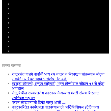
मुखपृष्ठ
राष्ट्रीय
महाराष्ट्र
पुणे
बीड
राजकारण
अग्रलेख
क्राईम
आरोग्य
शिक्षण
ई – पेपर
ताज्या बातम्या
राष्ट्रसंत गाडगे बाबांची भव्य रथ यात्रा व मिरवणूक सोहळ्यास मोठ्या
संख्येने उपस्थित रहावे :- संतोष गोतावळे
ऋतुजा सोमाणी, अनुजा माहेश्वरी, भूषण तोष्णीवाल सीझन १३ चे महेश
आयडॉल
सेलू येथील राज्यस्तरीय पत्रकार मेळाव्यास मंत्री संजय शिरसाट
उपस्थित राहणार
प्रश्न सोडवण्याची हिमंत मात्र आली …..
पत्रकारितेत कार्यक्षमता वाढवण्यासाठी आर्टिफिशियल इंटेलिजन्स