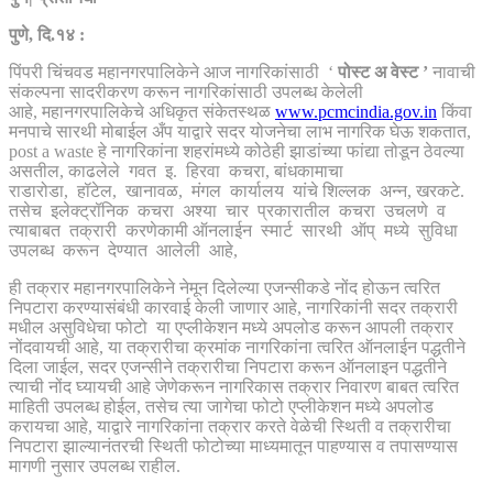
पुणे, दि.१४ :
पिंपरी चिंचवड महानगरपालिकेने आज नागरिकांसाठी ‘
पोस्ट अ वेस्ट
’
नावाची
संकल्पना सादरीकरण करून नागरिकांसाठी उपलब्ध केलेली
आहे, महानगरपालिकेचे अधिकृत संकेतस्थळ
www.pcmcindia.gov.in
किंवा
मनपाचे सारथी मोबाईल अँप याद्वारे सदर योजनेचा लाभ नागरिक घेऊ शकतात,
post a waste हे नागरिकांना शहरांमध्ये कोठेही झाडांच्या फांद्या तोडून ठेवल्या
असतील, काढलेले गवत इ. हिरवा कचरा, बांधकामाचा
राडारोडा, हॉटेल, खानावळ, मंगल कार्यालय यांचे शिल्लक अन्न, खरकटे.
तसेच इलेक्ट्रॉनिक कचरा अश्या चार प्रकारातील कचरा उचलणे व
त्याबाबत तक्रारी करणेकामी ऑनलाईन स्मार्ट सारथी ऑप् मध्ये सुविधा
उपलब्ध करून देण्यात आलेली आहे,
ही तक्रार महानगरपालिकेने नेमून दिलेल्या एजन्सीकडे नोंद होऊन त्वरित
निपटारा करण्यासंबंधी कारवाई केली जाणार आहे, नागरिकांनी सदर तक्रारी
मधील असुविधेचा फोटो या एप्लीकेशन मध्ये अपलोड करून आपली तक्रार
नोंदवायची आहे, या तक्रारीचा क्रमांक नागरिकांना त्वरित ऑनलाईन पद्धतीने
दिला जाईल, सदर एजन्सीने तक्रारीचा निपटारा करून ऑनलाइन पद्धतीने
त्याची नोंद घ्यायची आहे जेणेकरून नागरिकास तक्रार निवारण बाबत त्वरित
माहिती उपलब्ध होईल, तसेच त्या जागेचा फोटो एप्लीकेशन मध्ये अपलोड
करायचा आहे, याद्वारे नागरिकांना तक्रार करते वेळेची स्थिती व तक्रारीचा
निपटारा झाल्यानंतरची स्थिती फोटोच्या माध्यमातून पाहण्यास व तपासण्यास
मागणी नुसार उपलब्ध राहील.