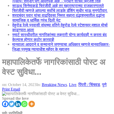
(एआय) समजून घेणे आवश्यक आहे”- प्रधान सचिव ब्रिजेश सिंह
साऊथ सिनेमाकडे चिरंजीवी आहे तर महाराष्ट्राच्या राजकारणातले
चिरंजीवी म्हणजे आपल्या सर्वांचे लाडके डॅशिंग सुधीर भाऊ मुनगंटीवार.
शरदचंद्र पवार यांचा वाढदिवसा निमत्त सहारा वृद्धाश्रमातील वृद्धांना
सामाजिक व धार्मिक ग्रंथ दिली भेट
देहुरोड रेल्वे प्रवासी संघच्या वतिने देहुरोड रेल्वे स्टेशनवर मशाल मोर्चा
काढण्यात आला
स्मार्ट सारथीवरील नागरिकांच्या तक्रारी योग्य कार्यवाही न करता बंद
केल्यास होणार कठोर कारवाई!
मानवाला आदराने व सन्मानाने जगण्याचा अधिकार म्हणजे मानवाधिकार-
जिल्हा प्रमुख न्यायाधीश महेंद्र के महाजन
महापालिकेतर्फे नागरिकांसाठी पोस्ट अ
वेस्ट सुविधा…
on:
October 14, 2023
In:
Breaking News
,
Live
,
पिंपरी / चिंचवड
,
पुणे
Print
Email
Spread the love
पुणे| प्रतिनिधी