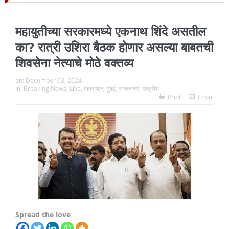
िल्हा प्रमुख न्यायाधीश महेंद्र के महाजन
महायुतीच्या सरकारमध्ये एकनाथ शिंदे असतील
का? रात्री उशिरा बैठक होणार असल्या बाबतची
शिवसेना नेत्याचे मोठे वक्तव्य
on:
December 03, 2024
In:
Breaking News
,
Live
,
महाराष्ट्र
,
मुंबई
,
राजकारण
,
राष्ट्रीय
Print
Email
Spread the love