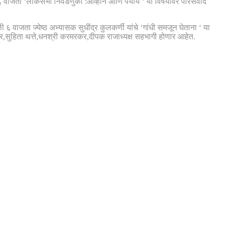
 ६ वाजता ‘लोकसभा निवडणुका :आव्हाने आणि पर्याय ‘ या विषयावर परिसंवाद
 वाजता ज्येष्ठ अभ्यासक सुधींद्र कुलकर्णी यांचे ‘गांधी समजून घेताना ‘ या
कर,सुहिता थत्ते,धनश्री करमरकर,दीपक राजाध्यक्ष सहभागी होणार आहेत.