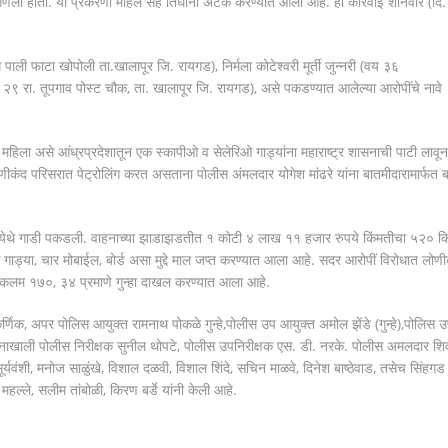
साठी आणला होता. या प्रकरणी महिले सह तिघांना अटक करण्यात आली आहे. ही कारवाई शनिवार (दि.
ाली फाटा खोपोली ता.खालापूर जि. रायगड), निर्मला कोटेश्वरी मूर्ती जुन्नरी (वय ३६
य २९ रा. तूपगाव पोस्ट चौक, ता. खालापूर जि. रायगड), असे पकडण्यात आलेल्या आरोपींचे नावे
ला असे आंध्रप्रदेशातून एक स्कापीओ व सेलेरिओ गाड्यांना महाराष्ट्र शासनाची पाटी लावून
लोणीकंद परिसरात पेट्रोलिंग करत असताना पोलीस अंमलदार योगेश मांढरे यांना बातमीदारामार्फत 
्पिओ येथे गाडी पकडली. वाहनाच्या झाडाझडतीत १ कोटी ४ लाख ११ हजार रुपये किंमतीचा ५२० क
गाड्या, चार मोबाईल, बोर्ड असा मुद्दे माल जप्त करण्यात आला आहे. सदर आरोपीं विरोधात लोणी
 कलम १७०, ३४ प्रमाणे गुन्हा दाखल करण्यात आला आहे.
णिक, अपर पोलिस आयुक्त रामनाथ पोकळे गुन्हे,पोलीस उप आयुक्त अमोल झेंडे (गुन्हे),पोलिस 
्गदर्शनाखाली पोलीस निरीक्षक सुनील थोपटे, पोलीस उपनिरीक्षक एस. डी. नरके. पोलीस अमलदार शि
 सूर्यवंशी, मनोज साळुंखे, विशाल दळवी, विशाल शिंदे, सचिन माळवे, दिनेश बाष्ठेवाड, तसेच सिंहगड
ले, सलीम तांबोळी, किरण बर्डे यांनी केली आहे.