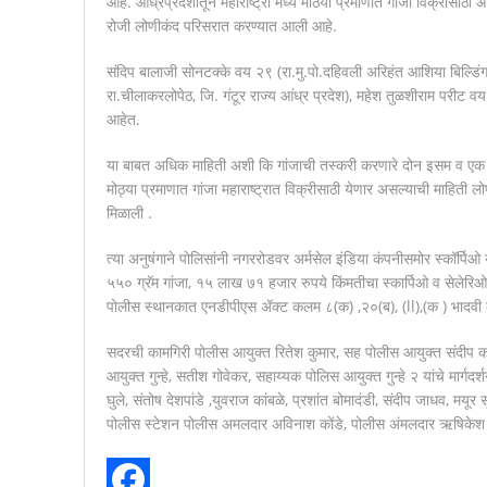
आहे. आंध्रप्रदेशातून महाराष्ट्रा मध्ये मोठया प्रमाणात गांजा विक्री
रोजी लोणीकंद परिसरात करण्यात आली आहे.
संदिप बालाजी सोनटक्के वय २९ (रा.मु.पो.दहिवली अरिहंत आशिया बिल्डिंग प
रा.चीलाकरलोपेठ, जि. गंटूर राज्य आंध्र प्रदेश), महेश तुळशीराम परीट व
आहेत.
या बाबत अधिक माहिती अशी कि गांजाची तस्करी करणारे दोन इसम व एक महि
मोठ्या प्रमाणात गांजा महाराष्ट्रात विक्रीसाठी येणार असल्याची माहिती 
मिळाली .
त्या अनुषंगाने पोलिसांनी नगररोडवर अर्मसेल इंडिया कंपनीसमोर स्कॉर
५५० ग्रॅम गांजा, १५ लाख ७१ हजार रुपये किंमतीचा स्कार्पिओ व सेलेरिओ 
पोलीस स्थानकात एनडीपीएस अ‍ॅक्ट कलम ८(क) ,२०(ब), (ll),(क ) भादवी
सदरची कामगिरी पोलीस आयुक्त रितेश कुमार, सह पोलीस आयुक्त संदीप कर्
आयुक्त गुन्हे, सतीश गोवेकर, सहाय्यक पोलिस आयुक्त गुन्हे २ यांचे मार
घुले, संतोष देशपांडे ,युवराज कांबळे, प्रशांत बोमादंडी, संदीप जाधव, मयूर
पोलीस स्टेशन पोलीस अमलदार अविनाश कोंडे, पोलीस अंमलदार ऋषिकेश महल्