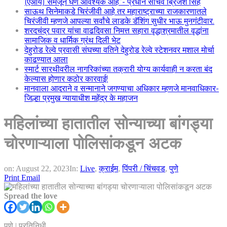
(एआय) समजून घेणे आवश्यक आहे”- प्रधान सचिव ब्रिजेश सिंह
साऊथ सिनेमाकडे चिरंजीवी आहे तर महाराष्ट्राच्या राजकारणातले
चिरंजीवी म्हणजे आपल्या सर्वांचे लाडके डॅशिंग सुधीर भाऊ मुनगंटीवार.
शरदचंद्र पवार यांचा वाढदिवसा निमत्त सहारा वृद्धाश्रमातील वृद्धांना
सामाजिक व धार्मिक ग्रंथ दिली भेट
देहुरोड रेल्वे प्रवासी संघच्या वतिने देहुरोड रेल्वे स्टेशनवर मशाल मोर्चा
काढण्यात आला
स्मार्ट सारथीवरील नागरिकांच्या तक्रारी योग्य कार्यवाही न करता बंद
केल्यास होणार कठोर कारवाई!
मानवाला आदराने व सन्मानाने जगण्याचा अधिकार म्हणजे मानवाधिकार-
जिल्हा प्रमुख न्यायाधीश महेंद्र के महाजन
महिलांच्या हातातील सोन्याच्या बांगड्या
चोरणाऱ्याला पोलिसांकडून अटक
on:
August 22, 2023
In:
Live
,
क्राईम
,
पिंपरी / चिंचवड
,
पुणे
Print
Email
Spread the love
पुणे | प्रतिनिधी