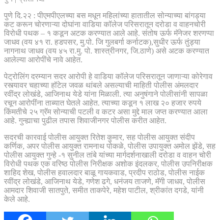
पुणे दि.२२ : पीएमपीएलच्या बस मधून महिलांच्या हातातील सोन्याच्या बांगड्या
कट करून चोरणाऱ्या दोघांना वाडिया कॉलेज परिसरातून दरोडा व वाहनचोरी
विरोधी पथक – १ कडून अटक करण्यात आले आहे. संतोष ऊर्फ मॅनेजर शरणप्पा
जाधव (वय ४१ रा. हडपसर, मु.पो. जि गुलबर्गा कर्नाटक),सुधीर ऊर्फ तुंड्या
नागनाथ जाधव (वय ४५ रा.मु. पो. शास्त्रीनगर, जि.ठाणे) असे अटक करण्यात
आलेल्या आरोपींचे नावे आहेत.
पेट्रोलिंग दरम्यान सदर आरोपी हे वाडिया कॉलेज परिसरातून जाणाऱ्या कोरेगाव
रस्त्यावर चहाच्या हॉटेल जवळ थांबले असल्याची माहिती पोलीस अंमलदार
रवींद्र लोखंडे, आजिनाथ येडे यांना मिळाली. त्या अनुषंगाने पोलीसांनी सापळा
रचून आरोपींना ताब्यात घेतले आहेत. त्याच्या कडून १ लाख २० हजार रुपये
किंमतीचे २५ ग्रॅम सोन्याची पटली व कटर असा मुद्दे माल जप्त करण्यात आला
आहे. गुन्ह्याचा पुढील तपास शिवाजीनगर पोलीस करीत आहेत.
सदरची कारवाई पोलीस आयुक्त रितेश कुमार, सह पोलीस आयुक्त संदीप
कर्णिक, अपर पोलीस आयुक्त रामनाथ पोकळे, पोलीस उपायुक्त अमोल झेंडे, सह
पोलीस आयुक्त गुन्हे -१ सुनील तांबे यांच्या मार्गदर्शनाखाली दरोडा व वाहन चोरी
विरोधी पथक एक वरिष्ठ पोलीस निरीक्षक अशोक इंदलकर, पोलीस उपनिरीक्षक
शाहिद शेख, पोलीस हवालदार बाळू गायकवाड, प्रदीप राठोड, पोलीस नाईक
रवींद्र लोखंडे, आजिनाथ येडे, गणेश ढगे, धनंजय ताजणे, मॅगी जाधव, पोलीस
आमदार शिवाजी सातपुते, समीत ताकपेरे, महेश पाटील, श्रीकांत दगडे, यांनी
केले आहे.