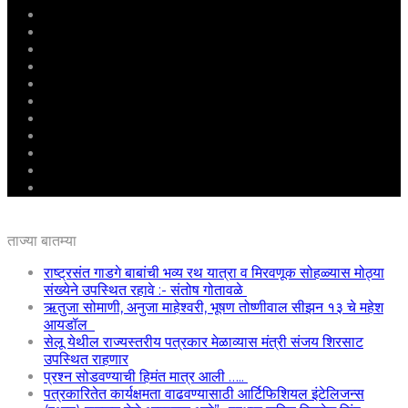
मुखपृष्ठ
राष्ट्रीय
महाराष्ट्र
पुणे
बीड
राजकारण
अग्रलेख
क्राईम
आरोग्य
शिक्षण
ई – पेपर
ताज्या बातम्या
राष्ट्रसंत गाडगे बाबांची भव्य रथ यात्रा व मिरवणूक सोहळ्यास मोठ्या
संख्येने उपस्थित रहावे :- संतोष गोतावळे
ऋतुजा सोमाणी, अनुजा माहेश्वरी, भूषण तोष्णीवाल सीझन १३ चे महेश
आयडॉल
सेलू येथील राज्यस्तरीय पत्रकार मेळाव्यास मंत्री संजय शिरसाट
उपस्थित राहणार
प्रश्न सोडवण्याची हिमंत मात्र आली …..
पत्रकारितेत कार्यक्षमता वाढवण्यासाठी आर्टिफिशियल इंटेलिजन्स