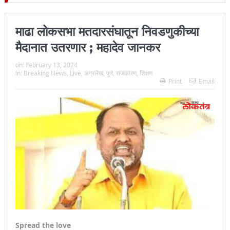
 जिल्हा प्रमुख न्यायाधीश महेंद्र के महाजन
माढा लोकसभा मतदारसंघातून निवडणुकीच्या
मैदानात उतरणार ; महादेव जानकर
on:
February 13, 2024
In:
Breaking News
,
Live
,
अग्रलेख
,
पुणे
,
राजकारण
,
शिक्षण
Print
Email
Spread the love