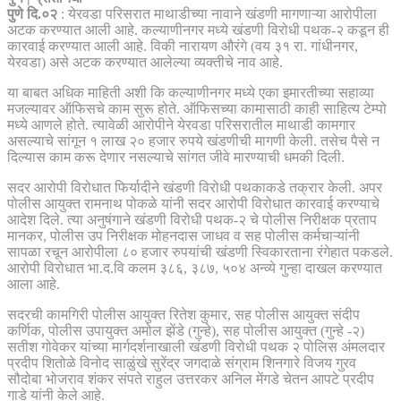
पुणे दि.०२
: येरवडा परिसरात माथाडीच्या नावाने खंडणी मागणाऱ्या आरोपीला
अटक करण्यात आली आहे. कल्याणीनगर मध्ये खंडणी विरोधी पथक-२ कडून ही
कारवाई करण्यात आली आहे. विकी नारायण औरंगे (वय ३१ रा. गांधीनगर,
येरवडा) असे अटक करण्यात आलेल्या व्यक्तीचे नाव आहे.
या बाबत अधिक माहिती अशी कि कल्याणीनगर मध्ये एका इमारतीच्या सहाव्या
मजल्यावर ऑफिसचे काम सुरू होते. ऑफिसच्या कामासाठी काही साहित्य टेम्पो
मध्ये आणले होते. त्यावेळी आरोपीने येरवडा परिसरातील माथाडी कामगार
असल्याचे सांगून १ लाख २० हजार रुपये खंडणीची मागणी केली. तसेच पैसे न
दिल्यास काम करू देणार नसल्याचे सांगत जीवे मारण्याची धमकी दिली.
सदर आरोपी विरोधात फिर्यादीने खंडणी विरोधी पथकाकडे तक्रार केली. अपर
पोलीस आयुक्त रामनाथ पोकळे यांनी सदर आरोपी विरोधात कारवाई करण्याचे
आदेश दिले. त्या अनुषंगाने खंडणी विरोधी पथक-२ चे पोलीस निरीक्षक प्रताप
मानकर, पोलीस उप निरीक्षक मोहनदास जाधव व सह पोलीस कर्मचाऱ्यांनी
सापळा रचून आरोपीला ८० हजार रुपयांची खंडणी स्विकारताना रंगेहात पकडले.
आरोपी विरोधात भा.द.वि कलम ३८६, ३८७, ५०४ अन्व्ये गुन्हा दाखल करण्यात
आला आहे.
सदरची कामगिरी पोलीस आयुक्त रितेश कुमार, सह पोलीस आयुक्त संदीप
कर्णिक, पोलीस उपायुक्त अमोल झेंडे (गुन्हे), सह पोलीस आयुक्त (गुन्हे -२)
सतीश गोवेकर यांच्या मार्गदर्शनाखाली खंडणी विरोधी पथक २ पोलिस अंमलदार
प्रदीप शितोळे विनोद साळुंखे सुरेंद्र जगदाळे संग्राम शिनगारे विजय गुरव
सौदोबा भोजराव शंकर संपते राहुल उत्तरकर अनिल मेंगडे चेतन आपटे प्रदीप
गाडे यांनी केले आहे.