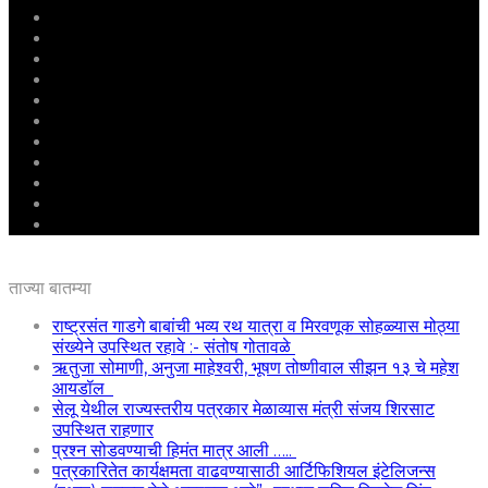
मुखपृष्ठ
राष्ट्रीय
महाराष्ट्र
पुणे
बीड
राजकारण
अग्रलेख
क्राईम
आरोग्य
शिक्षण
ई – पेपर
ताज्या बातम्या
राष्ट्रसंत गाडगे बाबांची भव्य रथ यात्रा व मिरवणूक सोहळ्यास मोठ्या
संख्येने उपस्थित रहावे :- संतोष गोतावळे
ऋतुजा सोमाणी, अनुजा माहेश्वरी, भूषण तोष्णीवाल सीझन १३ चे महेश
आयडॉल
सेलू येथील राज्यस्तरीय पत्रकार मेळाव्यास मंत्री संजय शिरसाट
उपस्थित राहणार
प्रश्न सोडवण्याची हिमंत मात्र आली …..
पत्रकारितेत कार्यक्षमता वाढवण्यासाठी आर्टिफिशियल इंटेलिजन्स