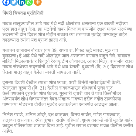
पिंपरी चिंचवड प्रतिनिधी
मावळ तालुक्यातील आढे गाव येथे नदी ओलांडत असताना एक व्यक्ती नदीच्या
प्रवाहात वाहून गेला. ह्या घटनेची खबर मिळताच वन्यजीव रक्षक मावळ संस्थेच्या
सदस्यांनी दोन दिवस शोध मोहीम राबवत त्या तरुणाचा मृतदेह पाण्यातून बाहेर
काढण्यास त्यांना यश प्राप्त झाला आहे.
गजानन राजाराम बोरकर (वय 39, सध्या रा. पिंपळ खुटे मावळ. मुळ गाव
बुलढाणा) हे आढे येथे नदी ओलांडून जात असताना पाण्यात वाहून गेले. याबाबत
माहिती मिळाल्यानंतर शिवदुर्ग रेस्क्यू टीम लोणावळा, आपदा मित्र, वन्यजीव रक्षक
मावळ संस्थेच्या सदस्यांनी आढे येथे धाव घेतली. बुधवारी (दि. 20) दिवसभर शोध
घेतला मात्र वाहून गेलेला व्यक्ती सापडला नाही.
दुसऱ्या दिवशी देखील त्याचा शोध घ्यावा, अशी विनंती नातेवाईकांनी केली.
त्यानुसार गुरुवारी (दि. 21) देखील सकाळपासून शोधकार्य पुन्हा सुरु
केले.पथकाने दूरपर्यंत शोध घेतला. गुरुवारी दुपारी चार ते पाच किलोमीटर
अंतरापर्यंत शोध घेतल्यानंतर बेबडओव्हाळ गावच्या हद्दीत नदीत टाकलेल्या
पाण्याच्या मोटरच्या दोरीला मृतदेह अडकलेल्या अवस्थेत आढळून आला.
निलेश गराडे, अनिल आंद्रे, दक्ष काटकर, विनय सावंत, गणेश गायकवाड,
शत्रुघ्न रासणकर, रमेश कुंभार, संतोष दहिभाते, शुभम काकडे यांनी मृतदेह बाहेर
काढून पोलिसांच्या ताब्यात दिला आहे. पुढील तपास वडगाव मावळ पोलीस करीत
आहेत.