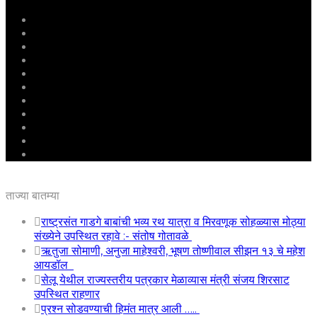
मुखपृष्ठ
राष्ट्रीय
महाराष्ट्र
पुणे
बीड
राजकारण
अग्रलेख
क्राईम
आरोग्य
शिक्षण
ई – पेपर
ताज्या बातम्या
राष्ट्रसंत गाडगे बाबांची भव्य रथ यात्रा व मिरवणूक सोहळ्यास मोठ्या
संख्येने उपस्थित रहावे :- संतोष गोतावळे
ऋतुजा सोमाणी, अनुजा माहेश्वरी, भूषण तोष्णीवाल सीझन १३ चे महेश
आयडॉल
सेलू येथील राज्यस्तरीय पत्रकार मेळाव्यास मंत्री संजय शिरसाट
उपस्थित राहणार
प्रश्न सोडवण्याची हिमंत मात्र आली …..