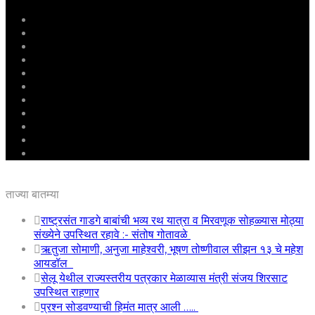
मुखपृष्ठ
राष्ट्रीय
महाराष्ट्र
पुणे
बीड
राजकारण
अग्रलेख
क्राईम
आरोग्य
शिक्षण
ई – पेपर
ताज्या बातम्या
राष्ट्रसंत गाडगे बाबांची भव्य रथ यात्रा व मिरवणूक सोहळ्यास मोठ्या
संख्येने उपस्थित रहावे :- संतोष गोतावळे
ऋतुजा सोमाणी, अनुजा माहेश्वरी, भूषण तोष्णीवाल सीझन १३ चे महेश
आयडॉल
सेलू येथील राज्यस्तरीय पत्रकार मेळाव्यास मंत्री संजय शिरसाट
उपस्थित राहणार
प्रश्न सोडवण्याची हिमंत मात्र आली …..