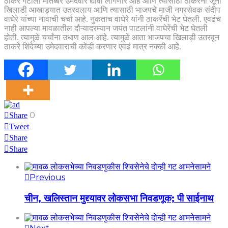
ठाकरे गटाला मातब्बर उमेदवार द्यावा लागणार आहे आणि त्यासाठी ठाकरेंनी जूना
खिलाडी आखाड्यात उतरवलाय आणि त्यासाठी भाजपचे माजी नगरसेवक संदीप
वाघेरे यांच्या नावाची चर्चा आहे. नुकताच वाघेरे यांनी ठाकरेंची भेट घेतली. एवढंच
नाही आपल्या मावळातील दौऱ्यादरम्यान जयंत पाटलांनी वाघेरेंची भेट घेतली
होती. त्यामुळे चर्चांना उधाण आल आहे. त्यामुळे आता भाजपचा खिलाड़ी उतरवून
ठाकरे शिंदेच्या उमेदवाराची कोंडी करणार एवढं मात्र नक्की आहे.
0
Share
Tweet
Share
Share
Previous
चीन, खलिस्तान मुद्द्यावर लोकसभा निवडणूक; पी साईनाथ