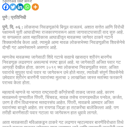
Spread the love
पुणे | प्रतिनिधी
पुणे, दि. ०६ :
लोकसभा निवडणूकांचे बिगूल वाजलयं. अशात सत्तेत आणि विरोधी
पक्षामध्ये युती आघाडीच्या राजकारणावरून आता जागावाटपासाठी वाद सुरु आहे.
या सगळ्यात आता महाविकास आघाडीतून मावळच्या जागेवर ठाकरे गटाने
शिक्कामोर्तब केला आहे. त्यामुळे आमा मावळ लोकसभेच्या निवडणूकीस शिवसेनेचे
दोन्ही गट आमनेसामने असणार आहे.
म्हणजेच मावळच्या जागेसाठी शिंदे गटाचे सद्याचे खासदार श्रीरंग बारणेंच
निवडणूक लढवणार असल्याचं स्पष्ट झालं आहे. या जागेसाठी अजित पवार गट
आग्रही देखील होता. कारण २०१९ च्या लोकसभा निवडणूकीत स्वत: अजित
पवारांचे सुपुत्र पार्थ पवार या जागेवरून उभे होते मात्र, त्यावेळी संपुर्ण शिवसेनेचे
उमेदवार श्रीरंग बारणेंनी पवारांच्या मुलाचा २ लाखांपेक्षा जास्त मतांच्या फरकाने
पराभव केला होता.
महत्वाचे म्हणजे या भागात राष्ट्रवादी काँग्रेसची ताकद जास्त आहे. कारण
मावळमध्ये पुण्यातील पिंपरी, चिंचवड, मावळ तसेच रायगडमधील पनवेल, कर्जत,
उरण हे तीन विधानसभा मतदारसंघ आहेत. पिंपरी, मावळचे आमदार अजित
पवारांच्या बाजूने आहेत. तर रायगड जिल्हा हा तटकरेंचा बालेकिल्ला आहे. पण
तरीही बारणेंसाठी पवार गटाला या जागेवरून हात धुवावे लागले.
आता मावळसाठी मविआकडून ठाकरे गट लढणार म्हटल्यावर बारणेंविरोधात तिथे