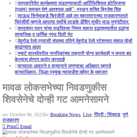
पत्रकारितेत कार्यक्षमता वाढवण्यासाठी आर्टिफिशियल इंटेलिजन्स
(एआय) समजून घेणे आवश्यक आहे”- प्रधान सचिव ब्रिजेश सिंह
साऊथ सिनेमाकडे चिरंजीवी आहे तर महाराष्ट्राच्या राजकारणातले
चिरंजीवी म्हणजे आपल्या सर्वांचे लाडके डॅशिंग सुधीर भाऊ मुनगंटीवार.
शरदचंद्र पवार यांचा वाढदिवसा निमत्त सहारा वृद्धाश्रमातील वृद्धांना
सामाजिक व धार्मिक ग्रंथ दिली भेट
देहुरोड रेल्वे प्रवासी संघच्या वतिने देहुरोड रेल्वे स्टेशनवर मशाल मोर्चा
काढण्यात आला
स्मार्ट सारथीवरील नागरिकांच्या तक्रारी योग्य कार्यवाही न करता बंद
केल्यास होणार कठोर कारवाई!
मानवाला आदराने व सन्मानाने जगण्याचा अधिकार म्हणजे
मानवाधिकार- जिल्हा प्रमुख न्यायाधीश महेंद्र के महाजन
मावळ लोकसभेच्या निवडणुकीस
शिवसेनेचे दोन्ही गट आमनेसामने
on:
October 06, 2023
In:
Breaking News
,
Live
,
पिंपरी / चिंचवड
,
पुणे
,
राजकारण
Print
Email