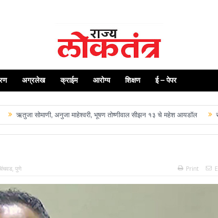
रण
अग्रलेख
क्राईम
आरोग्य
शिक्षण
ई – पेपर
ुजा सोमाणी, अनुजा माहेश्वरी, भूषण तोष्णीवाल सीझन १३ चे महेश आयडॉल
सेलू येथी
चिंचवड
,
पुणे
Print
E