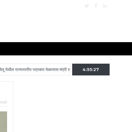
ल राज्यस्तरीय पत्रकार मेळाव्यास मंत्री संजय शिरसाट उपस्थित राहणार
4:55:28
प्रश्न सोडवण्या
mail