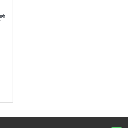
रारी
स