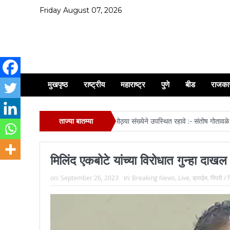
Friday August 07, 2026
मुखपृष्ठ
राष्ट्रीय
महाराष्ट्र
पुणे
बीड
राजका
ी भव्य रथ यात्रा व मिरवणूक सोहळ्यास मोठ्या संख्येने उपस्थित रहावे :- संतोष गोतावळे
ताज्या बातम्या
ऋत
मिलिंद एकबोटे यांच्या विरोधात गुन्हा दाखल
on:
September 26, 2023
In:
Breaking News
,
Live
,
क्राईम
,
पिंपरी / 