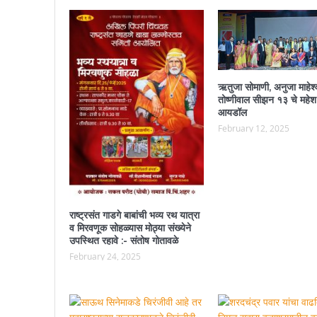
ऋतुजा सोमाणी, अनुजा माहेश्
तोष्णीवाल सीझन १३ चे महेश
आयडॉल
February 12, 2025
राष्ट्रसंत गाडगे बाबांची भव्य रथ यात्रा
व मिरवणूक सोहळ्यास मोठ्या संख्येने
उपस्थित रहावे :- संतोष गोतावळे
February 24, 2025