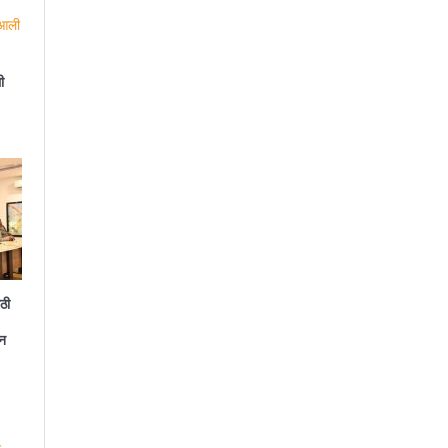
ी
ठी
न