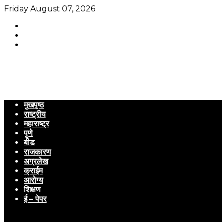
Friday August 07, 2026
मुखपृष्ठ
राष्ट्रीय
महाराष्ट्र
पुणे
बीड
राजकारण
अग्रलेख
क्राईम
आरोग्य
शिक्षण
ई – पेपर
Menu