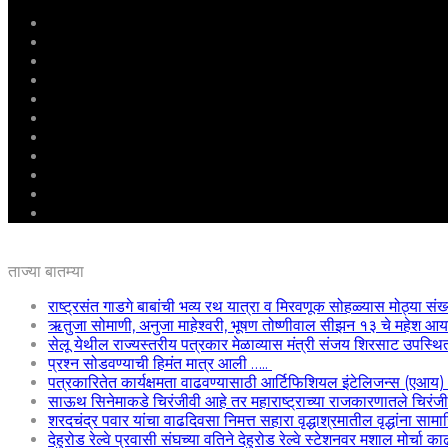
मुखपृष्ठ
राष्ट्रीय
महाराष्ट्र
पुणे
बीड
राजकारण
अग्रलेख
क्राईम
आरोग्य
शिक्षण
ई – पेपर
ताज्या बातम्या
राष्ट्रसंत गाडगे बाबांची भव्य रथ यात्रा व मिरवणूक सोहळ्यास मोठ्या संख
ऋतुजा सोमाणी, अनुजा माहेश्वरी, भूषण तोष्णीवाल सीझन १३ चे महेश
सेलू येथील राज्यस्तरीय पत्रकार मेळाव्यास मंत्री संजय शिरसाट उपस्थि
प्रश्न सोडवण्याची हिमंत मात्र आली …..
पत्रकारितेत कार्यक्षमता वाढवण्यासाठी आर्टिफिशियल इंटेलिजन्स (एआय
साऊथ सिनेमाकडे चिरंजीवी आहे तर महाराष्ट्राच्या राजकारणातले चिरंजीवी
शरदचंद्र पवार यांचा वाढदिवसा निमत्त सहारा वृद्धाश्रमातील वृद्धांना साम
देहुरोड रेल्वे प्रवासी संघच्या वतिने देहुरोड रेल्वे स्टेशनवर मशाल मोर्चा 