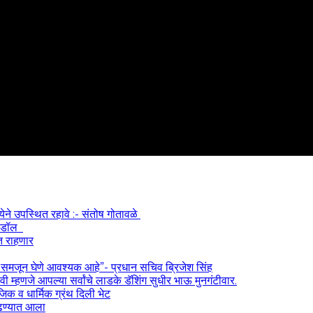
्येने उपस्थित रहावे :- संतोष गोतावळे
 आयडॉल
त राहणार
) समजून घेणे आवश्यक आहे”- प्रधान सचिव ब्रिजेश सिंह
 म्हणजे आपल्या सर्वांचे लाडके डॅशिंग सुधीर भाऊ मुनगंटीवार.
ाजिक व धार्मिक ग्रंथ दिली भेट
काढण्यात आला