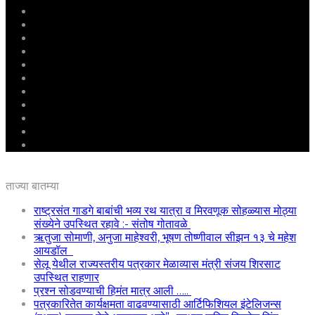
मुखपृष्ठ
राष्ट्रीय
महाराष्ट्र
पुणे
बीड
राजकारण
अग्रलेख
क्राईम
आरोग्य
शिक्षण
ई – पेपर
ताज्या बातम्या
राष्ट्रसंत गाडगे बाबांची भव्य रथ यात्रा व मिरवणूक सोहळ्यास मोठ्या
संख्येने उपस्थित रहावे :- संतोष गोतावळे
ऋतुजा सोमाणी, अनुजा माहेश्वरी, भूषण तोष्णीवाल सीझन १३ चे महेश
आयडॉल
सेलू येथील राज्यस्तरीय पत्रकार मेळाव्यास मंत्री संजय शिरसाट
उपस्थित राहणार
प्रश्न सोडवण्याची हिमंत मात्र आली …..
पत्रकारितेत कार्यक्षमता वाढवण्यासाठी आर्टिफिशियल इंटेलिजन्स