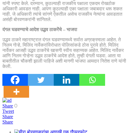
यांनी स्पष्ट केले. दरम्यान, कुठल्याही राजकीय पक्षाला एकदम रोखठोक
अधिकारी आवडत नाही. आपण कुठल्याही एका पक्षाला जबाबदार धरू शकत
नाही. जे अधिकारी त्यांचे सांगणे ऐकतील असेच राजकीय नेत्यांना आवडतात
असंही बोरवणकरांनी सांगितले.
दंगल घडवण्याचे आदेश उद्धव ठाकरेंचे – भाजपा
उद्धव ठाकरे महाराष्ट्रात दंगल घडवण्यामध्ये सर्वात अग्रक्रमाला आहेत. ते
निलम गोऱ्हे, मिलिंद नार्वेकरांविरोधात पोलिसांकडे ठोस पुरावे होते. मिलिंद
नार्वेकर आजही उद्धव ठाकरेंचे खासगी स्वीय सहाय्यक आहेत. मिलिंद नार्वेकर
आणि निलम गोऱ्हेना उद्धव ठाकरेंचे आदेश होते, तुम्ही दंगली घडवा. आता या
बाबतीतील चौकशी झाली पाहिजे अशी मागणी भाजपा आमदार नितेश राणे यांनी
केली.
0
Share
Tweet
Share
Share