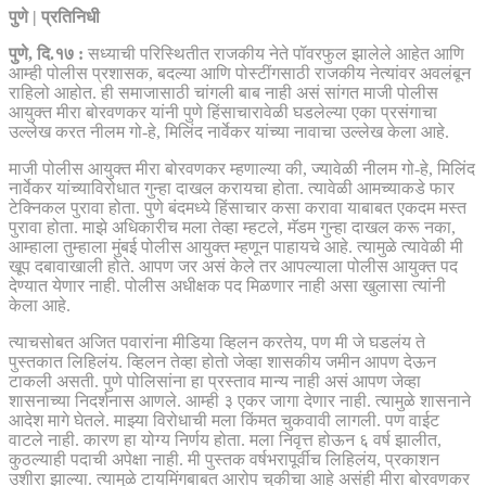
पुणे | प्रतिनिधी
पुणे, दि.१७ :
सध्याची परिस्थितीत राजकीय नेते पॉवरफुल झालेले आहेत आणि
आम्ही पोलीस प्रशासक, बदल्या आणि पोस्टींगसाठी राजकीय नेत्यांवर अवलंबून
राहिलो आहोत. ही समाजासाठी चांगली बाब नाही असं सांगत माजी पोलीस
आयुक्त मीरा बोरवणकर यांनी पुणे हिंसाचारावेळी घडलेल्या एका प्रसंगाचा
उल्लेख करत नीलम गो-हे, मिलिंद नार्वेकर यांच्या नावाचा उल्लेख केला आहे.
माजी पोलीस आयुक्त मीरा बोरवणकर म्हणाल्या की, ज्यावेळी नीलम गो-हे, मिलिंद
नार्वेकर यांच्याविरोधात गुन्हा दाखल करायचा होता. त्यावेळी आमच्याकडे फार
टेक्निकल पुरावा होता. पुणे बंदमध्ये हिंसाचार कसा करावा याबाबत एकदम मस्त
पुरावा होता. माझे अधिकारीच मला तेव्हा म्हटले, मॅडम गुन्हा दाखल करू नका,
आम्हाला तुम्हाला मुंबई पोलीस आयुक्त म्हणून पाहायचे आहे. त्यामुळे त्यावेळी मी
खूप दबावाखाली होते. आपण जर असं केले तर आपल्याला पोलीस आयुक्त पद
देण्यात येणार नाही. पोलीस अधीक्षक पद मिळणार नाही असा खुलासा त्यांनी
केला आहे.
त्याचसोबत अजित पवारांना मीडिया व्हिलन करतेय, पण मी जे घडलंय ते
पुस्तकात लिहिलंय. व्हिलन तेव्हा होतो जेव्हा शासकीय जमीन आपण देऊन
टाकली असती. पुणे पोलिसांना हा प्रस्ताव मान्य नाही असं आपण जेव्हा
शासनाच्या निदर्शनास आणले. आम्ही ३ एकर जागा देणार नाही. त्यामुळे शासनाने
आदेश मागे घेतले. माझ्या विरोधाची मला किंमत चुकवावी लागली. पण वाईट
वाटले नाही. कारण हा योग्य निर्णय होता. मला निवृत्त होऊन ६ वर्ष झालीत,
कुठल्याही पदाची अपेक्षा नाही. मी पुस्तक वर्षभरापूर्वीच लिहिलंय, प्रकाशन
उशीरा झाल्या. त्यामुळे टायमिंगबाबत आरोप चुकीचा आहे असंही मीरा बोरवणकर