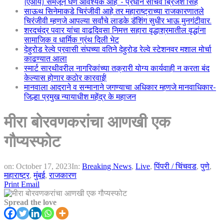
(एआय) समजून घेणे आवश्यक आहे”- प्रधान सचिव ब्रिजेश सिंह
साऊथ सिनेमाकडे चिरंजीवी आहे तर महाराष्ट्राच्या राजकारणातले
चिरंजीवी म्हणजे आपल्या सर्वांचे लाडके डॅशिंग सुधीर भाऊ मुनगंटीवार.
शरदचंद्र पवार यांचा वाढदिवसा निमत्त सहारा वृद्धाश्रमातील वृद्धांना
सामाजिक व धार्मिक ग्रंथ दिली भेट
देहुरोड रेल्वे प्रवासी संघच्या वतिने देहुरोड रेल्वे स्टेशनवर मशाल मोर्चा
काढण्यात आला
स्मार्ट सारथीवरील नागरिकांच्या तक्रारी योग्य कार्यवाही न करता बंद
केल्यास होणार कठोर कारवाई!
मानवाला आदराने व सन्मानाने जगण्याचा अधिकार म्हणजे मानवाधिकार-
जिल्हा प्रमुख न्यायाधीश महेंद्र के महाजन
मीरा बोरवणकरांचा आणखी एक
गौप्यस्फोट
on:
October 17, 2023
In:
Breaking News
,
Live
,
पिंपरी / चिंचवड
,
पुणे
,
महाराष्ट्र
,
मुंबई
,
राजकारण
Print
Email
Spread the love