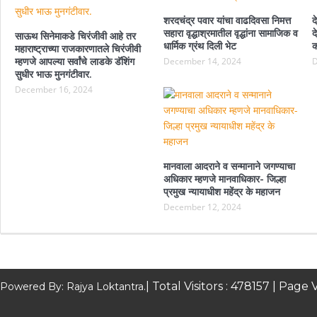
शरदचंद्र पवार यांचा वाढदिवसा निमत्त
द
सहारा वृद्धाश्रमातील वृद्धांना सामाजिक व
द
साऊथ सिनेमाकडे चिरंजीवी आहे तर
धार्मिक ग्रंथ दिली भेट
क
महाराष्ट्राच्या राजकारणातले चिरंजीवी
म्हणजे आपल्या सर्वांचे लाडके डॅशिंग
December 14, 2024
D
सुधीर भाऊ मुनगंटीवार.
December 16, 2024
मानवाला आदराने व सन्मानाने जगण्याचा
अधिकार म्हणजे मानवाधिकार- जिल्हा
प्रमुख न्यायाधीश महेंद्र के महाजन
December 12, 2024
| Total Visitors :
478157
| Page V
Powered By: Rajya Loktantra.