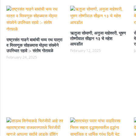
ऋतुजा सोमाणी, अनुजा माहेश्वरी, भूषण
स
तोष्णीवाल सीझन १३ चे महेश
म
राष्ट्रसंत गाडगे बाबांची भव्य रथ यात्रा
आयडॉल
र
व मिरवणूक सोहळ्यास मोठ्या संख्येने
उपस्थित रहावे :- संतोष गोतावळे
February 12, 2025
J
February 24, 2025