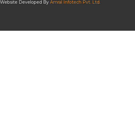
Website Developed By
Amral Infotech Pvt. Ltd.