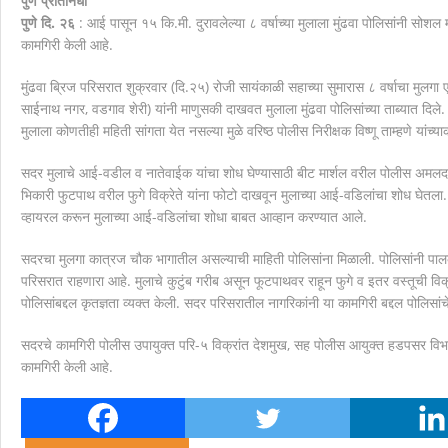
पुणे प्रतिनिधी
पुणे दि. २६
: आई पासून १५ कि.मी. दुरावलेल्या ८ वर्षाच्या मुलाला मुंढवा पोलिसांनी सोश
मानवाला आदराने व सन्मानाने जगण्याचा अधिकार म्हणजे मानवाधि
कामगिरी केली आहे.
मुंढवा ब्रिज परिसरात शुक्रवार (दि.२५) रोजी सायंकाळी सहाच्या सुमारास ८ वर्षाचा मु
साईनाथ नगर, वडगाव शेरी) यांनी माणुसकी दाखवत मुलाला मुंढवा पोलिसांच्या ताब्यात दिले
मुलाला कोणतीही महिती सांगता येत नसल्या मुळे वरिष्ठ पोलीस निरीक्षक विष्णू ताम्हणे यांच्य
सदर मुलाचे आई-वडील व नातेवाईक यांचा शोध घेण्यासाठी बीट मार्शल वरील पोलीस अमलदार 
भिकारी फुटपाथ वरील फुगे विक्रेते यांना फोटो दाखवून मुलाच्या आई-वडिलांचा शोध घेतला
व्हायरल करून मुलाच्या आई-वडिलांचा शोधा बाबत आव्हान करण्यात आले.
सदरचा मुलगा कात्रज चौक भागातील असल्याची माहिती पोलिसांना मिळाली. पोलिसांनी पा
परिसरात राहणारा आहे. मुलाचे कुटुंब गरीब असून फूटपाथवर राहून फुगे व इतर वस्तूची विक
पोलिसांबद्दल कृतज्ञता व्यक्त केली. सदर परिसरातील नागरिकांनी या कामगिरी बद्दल पोलिसांच
सदरचे कामगिरी पोलीस उपायुक्त परि-५ विक्रांत देशमुख, सह पोलीस आयुक्त हडपसर विभाग अ
कामगिरी केली आहे.