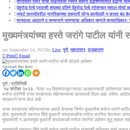
शरदचंद्र पवार यांचा वाढदिवसा निमत्त सहारा वृद्धाश्रमातील वृद्धांना सा
देहुरोड रेल्वे प्रवासी संघच्या वतिने देहुरोड रेल्वे स्टेशनवर मशाल मोर्च
स्मार्ट सारथीवरील नागरिकांच्या तक्रारी योग्य कार्यवाही न करता बंद 
मानवाला आदराने व सन्मानाने जगण्याचा अधिकार म्हणजे मानवाधिकार- जिल
मुख्यमंत्र्यांच्या हस्ते जरांगे पाटील यांन
on:
September 14, 2023
In:
Live
,
पुणे
,
महाराष्ट्र
,
राजकारण
Print
Email
Spread the love
पुणे | प्रतिनिधी
१४ सप्टेंबर २०२३
: गेल्या १७ दिवसांपासून मराठा आरक्षणासाठी उपोषणाला बसलेल्
मनोज जरांगेनी राज्य सरकारला महिन्याभराचा कालावधी दिला आहे. तसेच, आंदोलकांवर
सरकारने मान्य केलं आहे.
राज्य सरकारला महिन्याभराचा अवधी देण्याचा निर्णय बुधवारीच मनोज जरांगे पाटील
होतं. मुख्यमंत्री एकनाथ शिंदे बुधवारी संध्याकाळीच मनोज जरांगेंना भेटायला जाणा
मुख्यमंत्री न आल्यामुळे बुधवारी संध्याकाळी मनोज जरांगेंचं उपोषण सुटू शकलं
मुख्यमंत्री एकनाथ शिंदे यांनी मनोज जरांगे पाटील यांच्याशी सविस्तर चर्चा करून