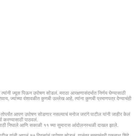
त्यांनी ज्यूस पिऊन उपोषण सोडलं. मराठा आरक्षणासंदर्भात निर्णय घेण्यासाठी
य, ज्यांच्या वंशावळीत कुणबी उल्लेख आहे, त्यांना कुणबी प्रमाणपत्र देण्याचंही
ीत. तोपर्यंत आपण उपोषण सोडणार नसल्याचं मनोज जरांगे पाटील यांनी जाहीर केलं
र्चा करण्यासाठी पाठवलं.
ेण्यासाठी निघाले आणि सकाळी ११ च्या सुमारास आंदोलनस्थळी दाखल झाले.
े पाटील यांनी आपलं १७ दिवसांचं उपोषण सोडलं. यानंतर मुख्यमंत्री एकनाथ शिंदे