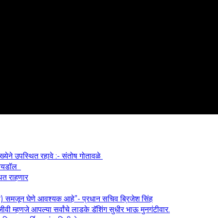
ख्येने उपस्थित रहावे :- संतोष गोतावळे
श आयडॉल
थित राहणार
य) समजून घेणे आवश्यक आहे”- प्रधान सचिव ब्रिजेश सिंह
वी म्हणजे आपल्या सर्वांचे लाडके डॅशिंग सुधीर भाऊ मुनगंटीवार.