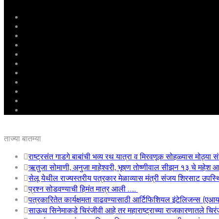
मुखपृष्ठ
राष्ट्रीय
महाराष्ट्र
पुणे
बीड
राजकारण
अग्रलेख
क्राईम
आरोग्य
शिक्षण
ई – पेपर
ताज्या बातम्या
राष्ट्रसंत गाडगे बाबांची भव्य रथ यात्रा व मिरवणूक सोहळ्यास मोठ्या सं
ऋतुजा सोमाणी, अनुजा माहेश्वरी, भूषण तोष्णीवाल सीझन १३ चे महे
सेलू येथील राज्यस्तरीय पत्रकार मेळाव्यास मंत्री संजय शिरसाट उपस्
प्रश्न सोडवण्याची हिमंत मात्र आली …..
पत्रकारितेत कार्यक्षमता वाढवण्यासाठी आर्टिफिशियल इंटेलिजन्स (एआ
साऊथ सिनेमाकडे चिरंजीवी आहे तर महाराष्ट्राच्या राजकारणातले चिरंजी