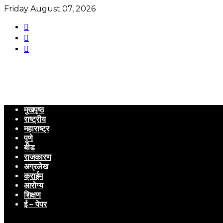
Friday August 07, 2026
मुखपृष्ठ
राष्ट्रीय
महाराष्ट्र
पुणे
बीड
राजकारण
अग्रलेख
क्राईम
आरोग्य
शिक्षण
ई – पेपर
Menu