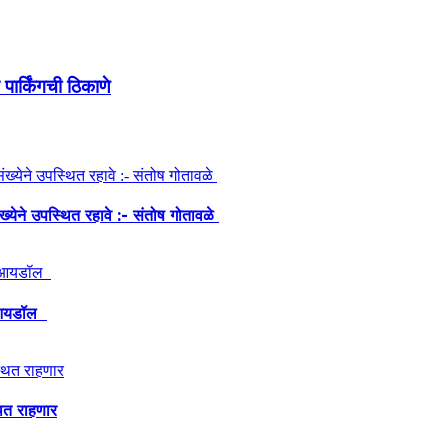
पार्किंगची ठिकाणे
ंख्येने उपस्थित रहावे :- संतोष गोतावळे
ेश आयडॉल
थित राहणार