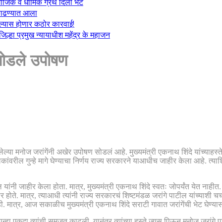
माजिक व धार्मिक ग्रंथ दिली भेट
ा काढण्यात आला
केल्यास होणार कठोर कारवाई!
्हा प्रमुख न्यायाधीश महेंद्र के महाजन
ी सोडले उपोषण
या मनोज जरांगेंनी अखेर उपोषण सोडलं आहे. मुख्यमंत्री एकनाथ शिंदे यांच्याहस्ते 
ील गुन्हे मागे घेण्याचा निर्णय राज्य सरकारने याआधीच जाहीर केला आहे. त्याशिवा
 यांनी जाहीर केला होता. मात्र, मुख्यमंत्री एकनाथ शिंदे स्वतः जोपर्यंत येत नाह
र होते. मात्र, त्याआधी त्यांनी राज्य सरकारचं शिष्टमंडळ जरांगे पाटील यांच्याशी च
 नाही. मात्र, आज सकाळीच मुख्यमंत्री एकनाथ शिंदे सराटी गावात जरांगेंची भेट घ
 पुन्हा एकदा त्यांची समजूत काढली. यानंतर त्यांच्या हस्ते ज्यूस पिऊन मनोज जरांग