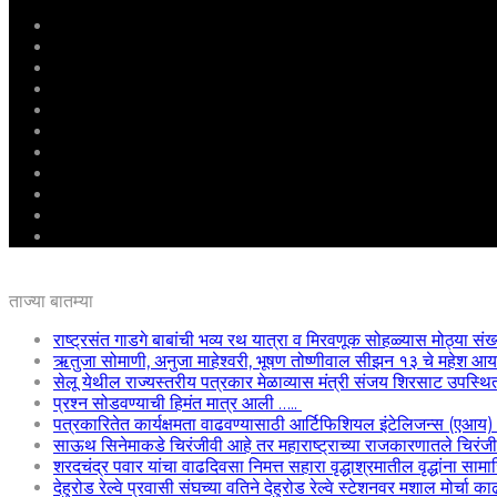
मुखपृष्ठ
राष्ट्रीय
महाराष्ट्र
पुणे
बीड
राजकारण
अग्रलेख
क्राईम
आरोग्य
शिक्षण
ई – पेपर
ताज्या बातम्या
राष्ट्रसंत गाडगे बाबांची भव्य रथ यात्रा व मिरवणूक सोहळ्यास मोठ्या संख
ऋतुजा सोमाणी, अनुजा माहेश्वरी, भूषण तोष्णीवाल सीझन १३ चे महेश
सेलू येथील राज्यस्तरीय पत्रकार मेळाव्यास मंत्री संजय शिरसाट उपस्थि
प्रश्न सोडवण्याची हिमंत मात्र आली …..
पत्रकारितेत कार्यक्षमता वाढवण्यासाठी आर्टिफिशियल इंटेलिजन्स (एआय
साऊथ सिनेमाकडे चिरंजीवी आहे तर महाराष्ट्राच्या राजकारणातले चिरंजीवी
शरदचंद्र पवार यांचा वाढदिवसा निमत्त सहारा वृद्धाश्रमातील वृद्धांना साम
देहुरोड रेल्वे प्रवासी संघच्या वतिने देहुरोड रेल्वे स्टेशनवर मशाल मोर्चा 