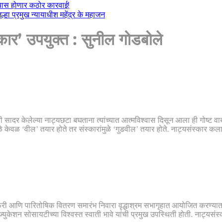
ल्यास होणार कठोर कारवाई!
हा प्रमुख न्यायाधीश महेंद्र के महाजन
स्कार’ उपयुक्त : सुनील गोडबोले
 सादर केलेल्या नाट्यछटा बघताना त्यांच्यात आत्मविश्वास दिसून आला ही गोष्ट वाखा
ळे केवळ ‌‘वील’ तयार होते तर संस्कारांमुळे ‌‘गुडवील’ तयार होते. नाट्यसंस्कार क
फेरी आणि पारितोषिक वितरण समारंभ निवारा वृद्धाश्रम सभागृहात आयोजित करण्या
 मंडळ एज्युकेशन सोसायटीच्या विश्वस्त स्वाती भावे यांची प्रमुख उपस्थिती होती. नाट