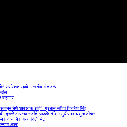
्येने उपस्थित रहावे :- संतोष गोतावळे
 आयडॉल
त राहणार
) समजून घेणे आवश्यक आहे”- प्रधान सचिव ब्रिजेश सिंह
 म्हणजे आपल्या सर्वांचे लाडके डॅशिंग सुधीर भाऊ मुनगंटीवार.
ाजिक व धार्मिक ग्रंथ दिली भेट
काढण्यात आला