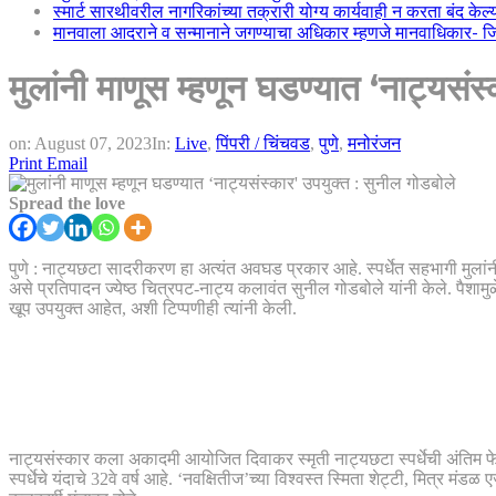
स्मार्ट सारथीवरील नागरिकांच्या तक्रारी योग्य कार्यवाही न करता बंद के
मानवाला आदराने व सन्मानाने जगण्याचा अधिकार म्हणजे मानवाधिकार- जिल्
मुलांनी माणूस म्हणून घडण्यात ‌‘नाट्यसं
on:
August 07, 2023
In:
Live
,
पिंपरी / चिंचवड
,
पुणे
,
मनोरंजन
Print
Email
Spread the love
पुणे : नाट्यछटा सादरीकरण हा अत्यंत अवघड प्रकार आहे. स्पर्धेत सहभागी मुलांनी
असे प्रतिपादन ज्येष्ठ चित्रपट-नाट्य कलावंत सुनील गोडबोले यांनी केले. पैशामु
खूप उपयुक्त आहेत, अशी टिप्पणीही त्यांनी केली.
नाट्यसंस्कार कला अकादमी आयोजित दिवाकर स्मृती नाट्यछटा स्पर्धेची अंतिम 
स्पर्धेचे यंदाचे 32वे वर्ष आहे. ‌‘नवक्षितीज’च्या विश्वस्त स्मिता शेट्टी, मित्र