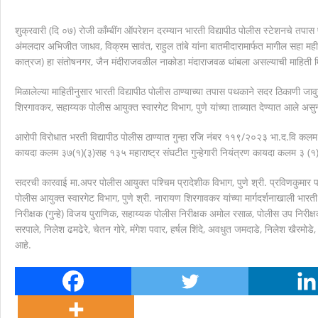
मानवाला आदराने व सन्मानाने जगण्याचा अधिकार म्हणजे मानवाधि
शुक्रवारी (दि ०७) रोजी काँम्बींग ऑपरेशन दरम्यान भारती विद्यापीठ पोलीस स्टेशनचे तपास
अंमलदार अभिजीत जाधव, विक्रम सावंत, राहुल तांबे यांना बातमीदारामार्फत मागील सहा मह
कात्रज) हा संतोषनगर, जैन मंदीराजवळील नाकोडा मंदाराजवळ थांबला असल्याची माहिती 
मिळालेल्या माहितीनुसार भारती विद्यापीठ पोलीस ठाण्याच्या तपास पथकाने सदर ठिकाणी ज
शिरगावकर, सहाय्यक पोलीस आयुक्त स्वारगेट विभाग, पुणे यांच्या ताब्यात देण्यात आले
आरोपी विरोधात भरती विद्यापीठ पोलीस ठाण्यात गुन्हा रजि नंबर ११९/२०२३ भा.द.वि 
कायदा कलम ३७(१)(३)सह १३५ महाराष्ट्र संघटीत गुन्हेगारी नियंत्रण कायदा कलम ३ (१) (ii
सदरची कारवाई मा.अपर पोलीस आयुक्त पश्चिम प्रादेशीक विभाग, पुणे श्री. प्रविणकुमार प
पोलीस आयुक्त स्वारगेट विभाग, पुणे श्री. नारायण शिरगावकर यांच्या मार्गदर्शनाखाली भारती
निरीक्षक (गुन्हे) विजय पुराणिक, सहाय्यक पोलीस निरीक्षक अमोल रसाळ, पोलीस उप निरीक
सरपाले, निलेश ढमढेरे, चेतन गोरे, मंगेश पवार, हर्षल शिंदे, अवधुत जमदाडे, निलेश खैरम
आहे.