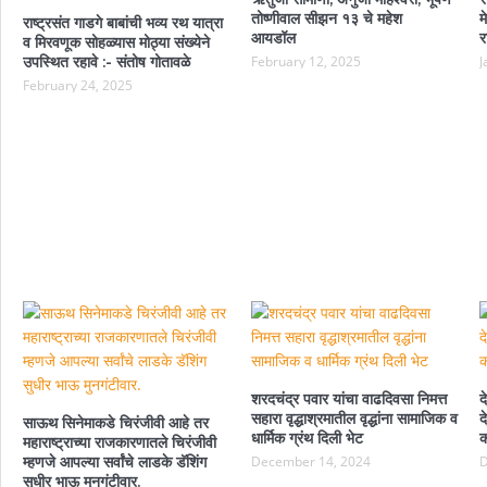
तोष्णीवाल सीझन १३ चे महेश
म
राष्ट्रसंत गाडगे बाबांची भव्य रथ यात्रा
आयडॉल
र
व मिरवणूक सोहळ्यास मोठ्या संख्येने
उपस्थित रहावे :- संतोष गोतावळे
February 12, 2025
J
February 24, 2025
शरदचंद्र पवार यांचा वाढदिवसा निमत्त
द
सहारा वृद्धाश्रमातील वृद्धांना सामाजिक व
द
साऊथ सिनेमाकडे चिरंजीवी आहे तर
धार्मिक ग्रंथ दिली भेट
क
महाराष्ट्राच्या राजकारणातले चिरंजीवी
म्हणजे आपल्या सर्वांचे लाडके डॅशिंग
December 14, 2024
D
सुधीर भाऊ मुनगंटीवार.