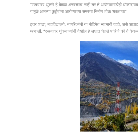
“रस्त्यावर थुंकणे हे केवळ अस्वच्छच नाही तर ते आरोग्यासाठीही धोकादायक
यामुळे आमच्या कुटुंबांना आरोग्याच्या समस्या निर्माण होऊ शकतात!”
इतर शाळा, महाविद्यालये. नागरिकांनी या मोहिमेत सहभागी व्हावे, असे आवाह
म्हणाली. “रस्त्यावर थुंकणाऱ्यांनी देखील हे लक्षात घेतले पाहिजे की ते 