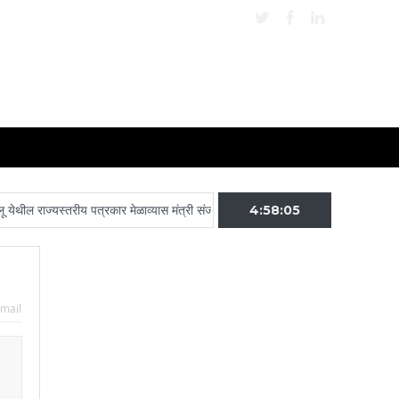
राज्यस्तरीय पत्रकार मेळाव्यास मंत्री संजय शिरसाट उपस्थित राहणार
4:58:05
प्रश्न सोडवण्याची
mail