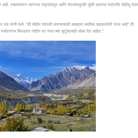
 आहे. रस्त्यावरून जाणाऱ्या गाड्यांमधून आणि चपलांमधूनही थुंकी आपल्या घरापर्यंत पोहोचू शकत
न राव यांनी केले. “ही मोहीम यशस्वी करण्यासाठी आम्हाला सर्वांच्या सहकार्याची गरज आहे” ती
केवळ पर्यावरणच बिघडवत नाहीत तर स्वतःच्या कुटुंबालाही धोका देत आहेत.”