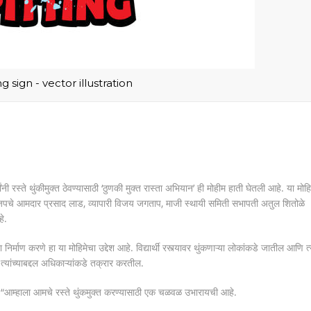
g sign - vector illustration
ांनी रस्ते थुंकीमुक्त ठेवण्यासाठी ‘ठुणकी मुक्त रास्ता अभियान’ ही मोहीम हाती घेतली आहे. या मोहि
, भाजपचे आमदार प्रसाद लाड, व्यापारी विजय जगताप, माजी स्थायी समिती सभापती अतुल शितोळे
े.
 निर्माण करणे हा या मोहिमेचा उद्देश आहे. विद्यार्थी रस्त्यावर थुंकणाऱ्या लोकांकडे जातील आणि त्
्यांच्याबद्दल अधिकाऱ्यांकडे तक्रार करतील.
, “आम्हाला आमचे रस्ते थुंकमुक्त करण्यासाठी एक चळवळ उभारायची आहे.