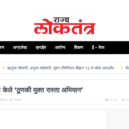
रण
अग्रलेख
क्राईम
आरोग्य
शिक्षण
ई – पेपर
ा सोमाणी, अनुजा माहेश्वरी, भूषण तोष्णीवाल सीझन १३ चे महेश आयडॉल
सेलू येथील 
सुरू केले ‘ठूणकी मुक्त रास्ता अभियान’
चिंचवड
,
पुणे
,
शिक्षण
Print
E