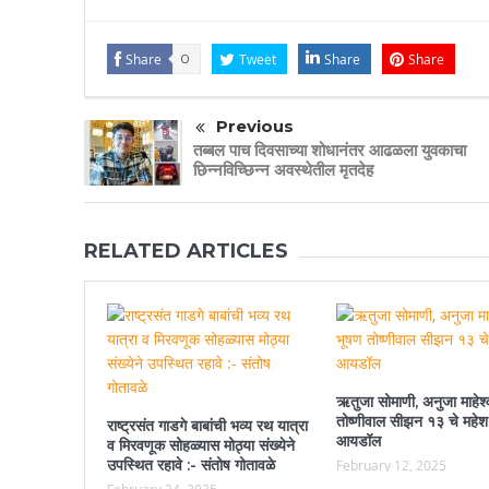
Share
0
Tweet
Share
Share
Previous
तब्बल पाच दिवसाच्या शोधानंतर आढळला युवकाचा
छिन्नविच्छिन्न अवस्थेतील मृतदेह
RELATED ARTICLES
ऋतुजा सोमाणी, अनुजा माहेश्
तोष्णीवाल सीझन १३ चे महेश
राष्ट्रसंत गाडगे बाबांची भव्य रथ यात्रा
आयडॉल
व मिरवणूक सोहळ्यास मोठ्या संख्येने
उपस्थित रहावे :- संतोष गोतावळे
February 12, 2025