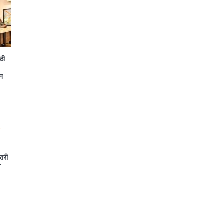
ठी
न
रारी
स