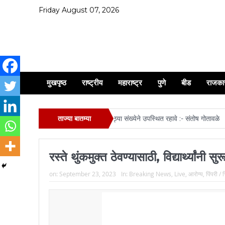
Friday August 07, 2026
मुखपृष्ठ
राष्ट्रीय
महाराष्ट्र
पुणे
बीड
राजका
व्य रथ यात्रा व मिरवणूक सोहळ्यास मोठ्या संख्येने उपस्थित रहावे :- संतोष गोतावळे
ताज्या बातम्या
ऋतुज
रस्ते थुंकमुक्त ठेवण्यासाठी, विद्यार्थ्यांनी 
on:
September 23, 2023
In:
Breaking News
,
Live
,
आरोग्य
,
पिंपरी / 