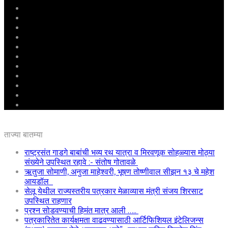
मुखपृष्ठ
राष्ट्रीय
महाराष्ट्र
पुणे
बीड
राजकारण
अग्रलेख
क्राईम
आरोग्य
शिक्षण
ई – पेपर
ताज्या बातम्या
राष्ट्रसंत गाडगे बाबांची भव्य रथ यात्रा व मिरवणूक सोहळ्यास मोठ्या
संख्येने उपस्थित रहावे :- संतोष गोतावळे
ऋतुजा सोमाणी, अनुजा माहेश्वरी, भूषण तोष्णीवाल सीझन १३ चे महेश
आयडॉल
सेलू येथील राज्यस्तरीय पत्रकार मेळाव्यास मंत्री संजय शिरसाट
उपस्थित राहणार
प्रश्न सोडवण्याची हिमंत मात्र आली …..
पत्रकारितेत कार्यक्षमता वाढवण्यासाठी आर्टिफिशियल इंटेलिजन्स