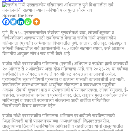
Spread the love
पुणे, दि.१८:- प्रशासनातील सेवांच्या गुणवत्तेमध्ये वाढ, लोकाभिमुखता व
निर्णयशीलता आणण्यासाठी राबविण्यात येणाऱ्या राजीव गांधी प्रशासकीय
गतिमानता (प्रगती) अभियानात विभागातील पुणे, सातारा, सोलापूर, कोल्हापूर व
सांगली जिल्ह्यातील सर्व कार्यालयांनी १०० टक्के सहभाग घ्यावा, असे आवाहन
विभागीय आयुक्त सौरभ राव यांनी केले आहे.
राजीव गांधी प्रशासकीय गतिमानता (प्रगती) अभियान व स्पर्धेचा कृती कालावधी
२० ऑगस्ट ते २ ऑक्टोबर असा दीड महिन्याचा आहे. सन २०२३-२४ या वर्षाच्या
स्पर्धेसाठी २० ऑगस्ट २०२२ ते १० ऑगस्ट २०२३ हा कालावधी असेल.
प्रशासकीय सुधारणेविषयी प्रस्ताव व कल्पना यासाठी कालावधीची अट नाही.
कार्यालयीन व्यवस्थापनामध्ये आधुनिक संकल्पना व व्यवस्थापन पद्धतीचा
अवलंब, सेवांची गुणवत्ता वाढ व उपक्रमांची परिणामकारकता, लोकाभिमुखता, ई-
गव्हर्नस, संसाधनांचा पर्याप्त व प्रभावी वापर, तंटा, तक्रार मुक्त कार्यालय तसेच
नाविन्यपूर्ण व पथदर्थी स्वरुपाच्या संकल्पना आदी बाबींचा पारितोषिक
निवडीसाठी विचार करण्यात येईल.
राजीव गांधी प्रशासकीय गतिमानता अभियान प्रभावीपणे राबविण्यासाठी
जिल्हाधिकारी यांनी पालकमंत्र्यांच्या अध्यक्षतेखाली जिल्हास्तरावरील,
तालुक्याच्या ठिकाणी उपविभागीय अधिकारी व तहसीलदार यांनी तालुक्यातील