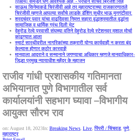
(एआय) समजून घेणे आवश्यक आहे”- प्रधान सचिव ब्रिजेश सिंह
साऊथ सिनेमाकडे चिरंजीवी आहे तर महाराष्ट्राच्या राजकारणातले
चिरंजीवी म्हणजे आपल्या सर्वांचे लाडके डॅशिंग सुधीर भाऊ मुनगंटीवार.
शरदचंद्र पवार यांचा वाढदिवसा निमत्त सहारा वृद्धाश्रमातील वृद्धांना
सामाजिक व धार्मिक ग्रंथ दिली भेट
देहुरोड रेल्वे प्रवासी संघच्या वतिने देहुरोड रेल्वे स्टेशनवर मशाल मोर्चा
काढण्यात आला
स्मार्ट सारथीवरील नागरिकांच्या तक्रारी योग्य कार्यवाही न करता बंद
केल्यास होणार कठोर कारवाई!
मानवाला आदराने व सन्मानाने जगण्याचा अधिकार म्हणजे मानवाधिकार-
जिल्हा प्रमुख न्यायाधीश महेंद्र के महाजन
राजीव गांधी प्रशासकीय गतिमानता
अभियानात पुणे विभागातील सर्व
कार्यालयांनी सहभाग घ्यावा –विभागीय
आयुक्त सौरभ राव
on:
August 18, 2023
In:
Breaking News
,
Live
,
पिंपरी / चिंचवड
,
पुणे
,
महाराष्ट्र
Print
Email