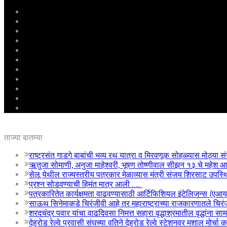
मुखपृष्ठ
राष्ट्रीय
महाराष्ट्र
पुणे
बीड
राजकारण
अग्रलेख
क्राईम
आरोग्य
शिक्षण
ई – पेपर
ताज्या बातम्या
राष्ट्रसंत गाडगे बाबांची भव्य रथ यात्रा व मिरवणूक सोहळ्यास मोठ्या सं
ऋतुजा सोमाणी, अनुजा माहेश्वरी, भूषण तोष्णीवाल सीझन १३ चे महे
सेलू येथील राज्यस्तरीय पत्रकार मेळाव्यास मंत्री संजय शिरसाट उपस्
प्रश्न सोडवण्याची हिमंत मात्र आली …..
पत्रकारितेत कार्यक्षमता वाढवण्यासाठी आर्टिफिशियल इंटेलिजन्स (एआ
साऊथ सिनेमाकडे चिरंजीवी आहे तर महाराष्ट्राच्या राजकारणातले चिरंजीव
शरदचंद्र पवार यांचा वाढदिवसा निमत्त सहारा वृद्धाश्रमातील वृद्धांना सा
देहुरोड रेल्वे प्रवासी संघच्या वतिने देहुरोड रेल्वे स्टेशनवर मशाल मोर्च