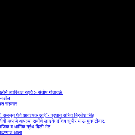
ख्येने उपस्थित रहावे :- संतोष गोतावळे
श आयडॉल
थित राहणार
य) समजून घेणे आवश्यक आहे”- प्रधान सचिव ब्रिजेश सिंह
ी म्हणजे आपल्या सर्वांचे लाडके डॅशिंग सुधीर भाऊ मुनगंटीवार.
माजिक व धार्मिक ग्रंथ दिली भेट
ा काढण्यात आला