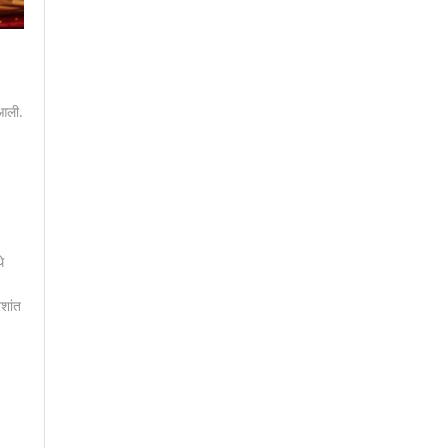
 आली.
े
रशांत