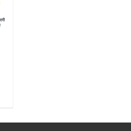
रारी
स