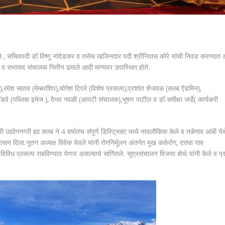
वले , सचिवपदी डॉ विष्णू नांदेडकर व तसेच खजिनदार पदी श्रीनिवास कोरे यांची निवड करण्यात
े व सभासद संचालक नितीन ढमाले आदी मान्यवर उपास्थित होते.
मेश सातव (मेम्बरशिप),योगेश टिपरे (विशेष प्रकल्प),प्रशांत शेजवळ (क्लब ऍडमिन),
ोंडवे (पब्लिक इमेज ), वैभव गवळी (आयटी संचालक),भूषण पाटील व डॉ.समीक्षा जर्डे( कार्यकरी
टरी उद्योगनगरी ह्या क्लब ने 4 वर्षातच संपूर्ण डिस्ट्रिक्ट मध्ये नावलौकिक केले व तळेगाव आंबी येथ
सन दिला.नूतन अध्यक्ष विवेक येवले यांनी रोगनिर्मूलन अंतर्गत मुख कर्करोग, दत्तक गाव
े विविध प्रकल्प राबविण्यात येणार असल्याचे सांगितले. सूत्रसंचालन विजया बोथे यांनी केले व प्