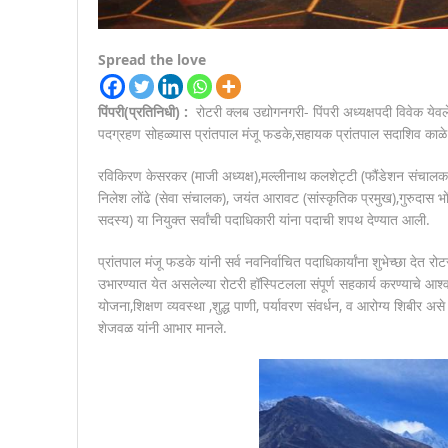
Spread the love
पिंपरी(प्रतिनिधी) :
रोटरी क्लब उद्योगनगरी- पिंपरी अध्यक्षपदी विवेक ये
पदग्रहण सोहळ्यास प्रांतपाल मंजू फडके,सहायक प्रांतपाल सदाशिव काळ
रविकिरण केसरकर (माजी अध्यक्ष),मल्लीनाथ कलशेट्टी (फौंडेशन संचालक),र
निलेश लोंढे (सेवा संचालक), जयंत आरावट (सांस्कृतिक प्रमुख),गुरुदास भ
सदस्य) या नियुक्त सर्वांची पदाधिकारी यांना पदाची शपथ देण्यात आली.
प्रांतपाल मंजू फडके यांनी सर्व नवनिर्वाचित पदाधिकार्यांना शुभेच्छा देत रो
उभारण्यात येत असलेल्या रोटरी हॉस्पिटलला संपूर्ण सहकार्य करण्याचे आश्वा
योजना,शिक्षण व्यवस्था ,शुद्ध पाणी, पर्यावरण संवर्धन, व आरोग्य शिबीर अस
शेजवळ यांनी आभार मानले.