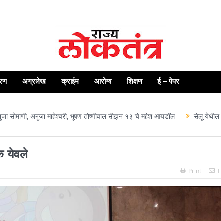
रण
अग्रलेख
क्राईम
आरोग्य
शिक्षण
ई – पेपर
 अनुजा माहेश्वरी, भूषण तोष्णीवाल सीझन १३ चे महेश आयडॉल
सेलू येथील राज्यस्तरी
क येवले
Print
E