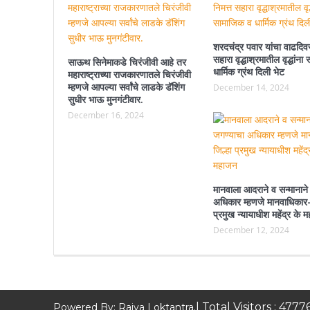
शरदचंद्र पवार यांचा वाढदिवस
सहारा वृद्धाश्रमातील वृद्धांन
साऊथ सिनेमाकडे चिरंजीवी आहे तर
धार्मिक ग्रंथ दिली भेट
महाराष्ट्राच्या राजकारणातले चिरंजीवी
म्हणजे आपल्या सर्वांचे लाडके डॅशिंग
December 14, 2024
सुधीर भाऊ मुनगंटीवार.
December 16, 2024
मानवाला आदराने व सन्मानाने
अधिकार म्हणजे मानवाधिकार-
प्रमुख न्यायाधीश महेंद्र के 
December 12, 2024
| Total Visitors :
4777
Powered By: Rajya Loktantra.