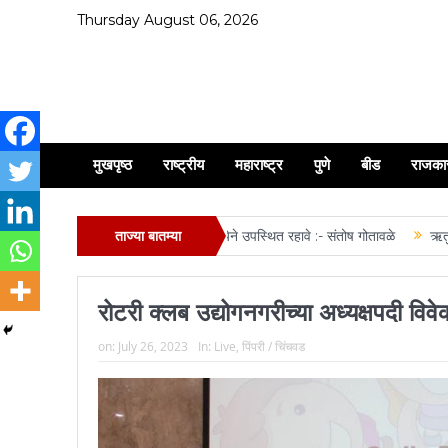
Thursday August 06, 2026
मुखपृष्ठ
राष्ट्रीय
महाराष्ट्र
पुणे
बीड
राजका
त्रा व मिरवणूक सोहळ्यास मोठ्या संख्येने उपस्थित रहावे :- संतोष गोतावळे
ताज्या बातम्या
ऋतुजा सोमाणी,
रोटरी क्लब उद्योगनगरीच्या अध्यक्षपदी विवे
on:
July 26, 2023
In:
Live
,
पिंपरी / चिंचवड