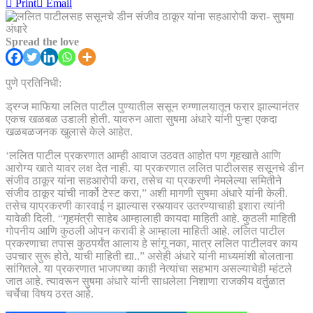
Print
Email
Spread the love
पुणे प्रतिनिधी:
ड्रग्ज माफिया ललित पाटील पुण्यातील ससून रुग्णालयातून फरार झाल्यानंतर
एकच खळबळ उडाली होती. यावरुन आता सुषमा अंधारे यांनी पुन्हा एकदा
खळबळजनक खुलासे केले आहेत.
‘ललित पाटील प्रकरणात आम्ही आवाज उठवत आहोत पण गृहखाते आणि
आरोग्य खाते यावर लक्ष देत नाही. या प्रकरणात ललित पाटीलसह ससूनचे डीन
संजीव ठाकूर यांना सहआरोपी करा, तसेच या प्रकरणी नेमलेल्या समितीने
संजीव ठाकूर यांची नार्को टेस्ट करा,” अशी मागणी सुषमा अंधारे यांनी केली.
तसेच याप्रकरणी कारवाई न झाल्यास रस्त्यावर उतरण्याचाही इशारा त्यांनी
यावेळी दिली. “गृहमंत्री साहेब आम्हालाही कायदा माहिती आहे. कुठली माहिती
गोपनीय आणि कुठली ओपन करावी हे आम्हाला माहिती आहे. ललित पाटील
प्रकरणाचा तपास कुठपर्यंत आलाय हे सांगू नका, मात्र ललित पाटीलवर काय
उपचार सुरू होते, याची माहिती द्या..” असेही अंधारे यांनी माध्यमांशी बोलताना
सांगितले. या प्रकरणात भाजपच्या काही नेत्यांचा सहभाग असल्याचेही म्हंटले
जात आहे. त्यावरून सुषमा अंधारे यांनी साधलेला निशाणा राजकीय वर्तुळात
चर्चेचा विषय ठरत आहे.