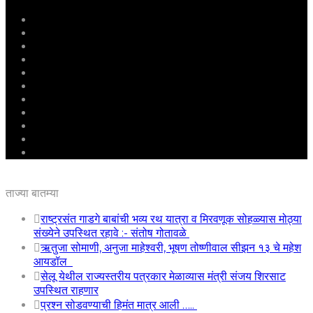
मुखपृष्ठ
राष्ट्रीय
महाराष्ट्र
पुणे
बीड
राजकारण
अग्रलेख
क्राईम
आरोग्य
शिक्षण
ई – पेपर
ताज्या बातम्या
राष्ट्रसंत गाडगे बाबांची भव्य रथ यात्रा व मिरवणूक सोहळ्यास मोठ्या
संख्येने उपस्थित रहावे :- संतोष गोतावळे
ऋतुजा सोमाणी, अनुजा माहेश्वरी, भूषण तोष्णीवाल सीझन १३ चे महेश
आयडॉल
सेलू येथील राज्यस्तरीय पत्रकार मेळाव्यास मंत्री संजय शिरसाट
उपस्थित राहणार
प्रश्न सोडवण्याची हिमंत मात्र आली …..