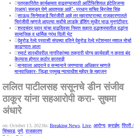
पत्रकारितेत कार्यक्षमता वाढवण्यासाठी आर्टिफिशियल इंटेलिजन्स
(एआय) समजून घेणे आवश्यक आहे”- प्रधान सचिव ब्रिजेश सिंह
साऊथ सिनेमाकडे चिरंजीवी आहे तर महाराष्ट्राच्या राजकारणातले
चिरंजीवी म्हणजे आपल्या सर्वांचे लाडके डॅशिंग सुधीर भाऊ मुनगंटीवार.
शरदचंद्र पवार यांचा वाढदिवसा निमत्त सहारा वृद्धाश्रमातील वृद्धांना
सामाजिक व धार्मिक ग्रंथ दिली भेट
देहुरोड रेल्वे प्रवासी संघच्या वतिने देहुरोड रेल्वे स्टेशनवर मशाल मोर्चा
काढण्यात आला
स्मार्ट सारथीवरील नागरिकांच्या तक्रारी योग्य कार्यवाही न करता बंद
केल्यास होणार कठोर कारवाई!
मानवाला आदराने व सन्मानाने जगण्याचा अधिकार म्हणजे
मानवाधिकार- जिल्हा प्रमुख न्यायाधीश महेंद्र के महाजन
ललित पाटीलसह ससूनचे डीन संजीव
ठाकूर यांना सहआरोपी करा- सुषमा
अंधारे
on:
October 13, 2023
In:
Breaking News
,
Live
,
आरोग्य
,
क्राईम
,
पिंपरी /
चिंचवड
,
पुणे
,
राजकारण