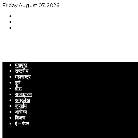
Friday August 07, 2026
मुखपृष्ठ
राष्ट्रीय
महाराष्ट्र
पुणे
बीड
राजकारण
अग्रलेख
क्राईम
आरोग्य
शिक्षण
ई – पेपर
Menu