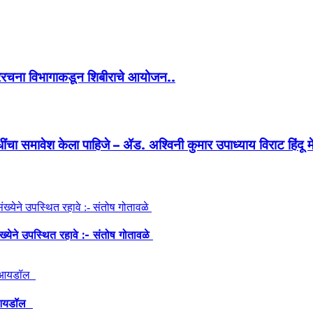
गररचना विभागाकडून शिबीराचे आयोजन..
विधींचा समावेश केला पाहिजे – ॲड. अश्विनी कुमार उपाध्याय विराट हिंदू 
ंख्येने उपस्थित रहावे :- संतोष गोतावळे
ेश आयडॉल