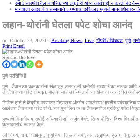
स्मार्ट सारथीवरील नागरिकांच्या तक्रारी योग्य कार्यवाही न करता बंद के
मानवाला आदराने व सन्मानाने जगण्याचा अधिकार म्हणजे मानवाधिकार- जिल्
लहान-थोरांनी घेतला पपेट शोचा आनंद
on:
October 23, 2023
In:
Breaking News
,
Live
,
पिंपरी / चिंचवड
,
पुणे
,
मनो
Print
Email
Spread the love
पुणे प्रतिनिधी
पुणे : तैवानच्या कलकारांनी खेळातून उलगडली अनोखी अख्यायिका नायक आणि नाय
ती तैवानच्या पपेट शोमधून. बालकांसाह उपस्थितांनी या खेळाचा आनंद घेत अनोख्या
निमित्त होते ते केंद्रीय परराष्ट्र मंत्रालयाअंतर्गत असलेल्या भारतीय सांस्कृत
आलेल्या तैवानच्या पपेट शोचे. चन युन लिन क या तैवानमधील प्रसिद्ध पपेट थिए
पुण्याचे विभागीय पासपोर्ट अधिकारी डॉ. अर्जुन देवरे, सिम्बायोसिस विश्व विद्याप
कलाकारांचे स्वागत केले.
ली चिंगये, वांग, शिऔयुन, यु युचिया, लिऊ वानयी, वांग त्सुइफिंग, हुआंग, वैयु, त