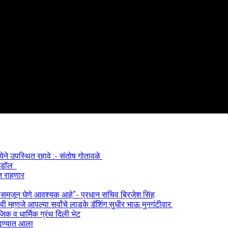
्येने उपस्थित रहावे :- संतोष गोतावळे
 आयडॉल
त राहणार
) समजून घेणे आवश्यक आहे”- प्रधान सचिव ब्रिजेश सिंह
 म्हणजे आपल्या सर्वांचे लाडके डॅशिंग सुधीर भाऊ मुनगंटीवार.
ाजिक व धार्मिक ग्रंथ दिली भेट
काढण्यात आला