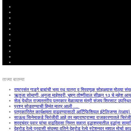
मुखपृष्ठ
राष्ट्रीय
महाराष्ट्र
पुणे
बीड
राजकारण
अग्रलेख
क्राईम
आरोग्य
शिक्षण
ई – पेपर
ताज्या बातम्या
राष्ट्रसंत गाडगे बाबांची भव्य रथ यात्रा व मिरवणूक सोहळ्यास मोठ्या संख
ऋतुजा सोमाणी, अनुजा माहेश्वरी, भूषण तोष्णीवाल सीझन १३ चे महेश
सेलू येथील राज्यस्तरीय पत्रकार मेळाव्यास मंत्री संजय शिरसाट उपस्थि
प्रश्न सोडवण्याची हिमंत मात्र आली …..
पत्रकारितेत कार्यक्षमता वाढवण्यासाठी आर्टिफिशियल इंटेलिजन्स (एआय
साऊथ सिनेमाकडे चिरंजीवी आहे तर महाराष्ट्राच्या राजकारणातले चिरंजीवी
शरदचंद्र पवार यांचा वाढदिवसा निमत्त सहारा वृद्धाश्रमातील वृद्धांना साम
देहुरोड रेल्वे प्रवासी संघच्या वतिने देहुरोड रेल्वे स्टेशनवर मशाल मोर्चा 