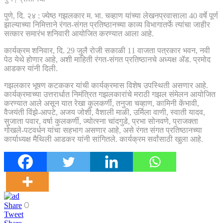
पुणे, दि. २४ : ज्येष्ठ गझलकार म. भा. चव्हाण यांच्या लेखनप्रवासाला 40 वर्षे पूर्ण
झाल्याच्या निमित्ताने रंगत-संगत प्रतिष्ठानच्या काव्य विभागातर्फे त्यांचा जाहीर
सत्कार समारंभ शनिवारी आयोजित करण्यात आला आहे.
कार्यक्रम शनिवार, दि. 29 जुलै रोजी सकाळी 11 वाजता पत्रकार भवन, नवी
पेठ येथे होणार आहे, अशी माहिती रंगत-संगत प्रतिष्ठानचे अध्यक्ष ॲड. प्रमोद
आडकर यांनी दिली.
गझलकार भूषण कटककर यांची कार्यक्रमास विशेष उपस्थिती असणार आहे.
कार्यक्रमाच्या उत्तरार्धात निमंत्रित गझलकारांचे मराठी गझल संमेलन आयोजित
करण्यात आले असून यात रेखा कुलकर्णी, तनुजा चव्हाण, कामिनी केंभावी,
वैजयंती विंझे-आपटे, अजय जोशी, वैशाली माळी, उर्मिला वाणी, स्वाती यादव,
सुजाता पवार, वर्षा कुलकर्णी, ज्योत्स्ना चांदगुडे, प्रभा सोनवणे, प्राजक्ता
गोखले-पटवर्धन यांचा सहभाग असणार आहे, असे रंगत संगत प्रतिष्ठानच्या
कार्याध्यक्ष मैथिली आडकर यांनी सांगितले. कार्यक्रम सर्वांसाठी खुला आहे.
0
Share
Tweet