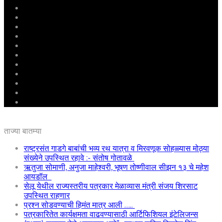
मुखपृष्ठ
राष्ट्रीय
महाराष्ट्र
पुणे
बीड
राजकारण
अग्रलेख
क्राईम
आरोग्य
शिक्षण
ई – पेपर
ताज्या बातम्या
राष्ट्रसंत गाडगे बाबांची भव्य रथ यात्रा व मिरवणूक सोहळ्यास मोठ्या
संख्येने उपस्थित रहावे :- संतोष गोतावळे
ऋतुजा सोमाणी, अनुजा माहेश्वरी, भूषण तोष्णीवाल सीझन १३ चे महेश
आयडॉल
सेलू येथील राज्यस्तरीय पत्रकार मेळाव्यास मंत्री संजय शिरसाट
उपस्थित राहणार
प्रश्न सोडवण्याची हिमंत मात्र आली …..
पत्रकारितेत कार्यक्षमता वाढवण्यासाठी आर्टिफिशियल इंटेलिजन्स