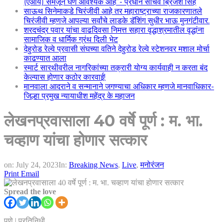
(एआय) समजून घेणे आवश्यक आहे”- प्रधान सचिव ब्रिजेश सिंह
साऊथ सिनेमाकडे चिरंजीवी आहे तर महाराष्ट्राच्या राजकारणातले
चिरंजीवी म्हणजे आपल्या सर्वांचे लाडके डॅशिंग सुधीर भाऊ मुनगंटीवार.
शरदचंद्र पवार यांचा वाढदिवसा निमत्त सहारा वृद्धाश्रमातील वृद्धांना
सामाजिक व धार्मिक ग्रंथ दिली भेट
देहुरोड रेल्वे प्रवासी संघच्या वतिने देहुरोड रेल्वे स्टेशनवर मशाल मोर्चा
काढण्यात आला
स्मार्ट सारथीवरील नागरिकांच्या तक्रारी योग्य कार्यवाही न करता बंद
केल्यास होणार कठोर कारवाई!
मानवाला आदराने व सन्मानाने जगण्याचा अधिकार म्हणजे मानवाधिकार-
जिल्हा प्रमुख न्यायाधीश महेंद्र के महाजन
लेखनप्रवासाला 40 वर्षे पूर्ण : म. भा.
चव्हाण यांचा होणार सत्कार
on:
July 24, 2023
In:
Breaking News
,
Live
,
मनोरंजन
Print
Email
Spread the love
पुणे | प्रतिनिधी