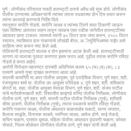
पुणे : लोणीकंद परिसरात गावठी हातभट्टी दारुचे अवैध धंदे सुरू होते. लोणीकंद
पोलीस ठाण्याच्या अधिकाऱ्यांनी त्यांच्या तपास पथकाच्या दोन टिम तयार करुन
त्यांना कारवाई करण्याचे निर्देश दिले.
त्यानुसार सपोनि गोडसे, सपोनि जाधव व त्यांच्या टिमने सदर ठिकाणी जाऊन
एका विशिष्ट अंतरावर वाहन लावुन जवळच एका पडीक जागेतील हातभट्टीच्या
धंदयावर छापा टाकला. त्यामध्ये त्यांनी ७० लिटर दारू जप्त करुन, २५०० लिटर
रसायन, त्याशिवाय दारु गाळण्याचे लोखंडी बॅरल, अॅल्युमिनिअमचा पाईप असे
साहित्य जप्त करून नष्ट केले आहे.
पोलिसांनी हातभट्टी चालक व दोन इसमांना अटक केली आहे. हातभट्टीसाठी
लागणा-या मालाचा पुरवठा करणारा इसम फरार आहे. पुढील तपास सपोनि रविंद्र
गोडसे हे करत आहेत.
आरोपीं विरोधात महाराष्ट्र दारुबंदी अधिनियम कलम ६५ (फ) (ब) (क), ८३
प्रमाणे अन्वये गुन्हा दाखल करण्यात आला आहे.
सदरची कामगिरी मा.अपर पोलीस आयुक्त, पुर्व प्रादेशिक विभाग, पुणे शहर, श्री.
रंजनकुमार शर्मा मा. पोलीस उप आयुक्त परिमंडळ ४, पुणे शहर, श्री. शशिकांत
बोराटे मा. सहा. पोलीस आयुक्त येरवडा विभाग, पुणे शहर, श्री. संजय पाटील
यांचे मार्गदर्शनाखाली श्री. विश्वजीत काइंगडे वरिष्ठ पोलीस निरीक्षक, लोणीकंद
पोलीस ठाणे, पुणे शहर, श्री. मारुती पाटील पोलीस निरीक्षक (गुन्हे), श्रीमती
सीमा ढाकणे, पोलीस निरीक्षक (गुन्हे), तपास पथकाचे सपोनि रविंद्र गोडसे,
सपोनि गजानन जाधव, पोलीस अंमलदार बाळासाहेब सकाटे, सागर जगताप,
कैलास साळुंके, विनायक साळवे, स्वप्निल जाधव, अमोल ढोणे, साई रोकडे,
सचिन चव्हाण, प्रशांत धुमाळ, महिला पोलीस अंमलदार वृंदावणी चव्हाण, कोमल
भोसले, निलम कोळेकर लोणीकंद पोलीस ठाणे, पुणे शहर यांनी केली आहे.