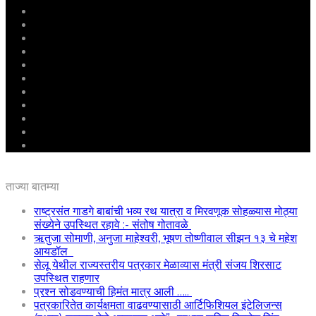
मुखपृष्ठ
राष्ट्रीय
महाराष्ट्र
पुणे
बीड
राजकारण
अग्रलेख
क्राईम
आरोग्य
शिक्षण
ई – पेपर
ताज्या बातम्या
राष्ट्रसंत गाडगे बाबांची भव्य रथ यात्रा व मिरवणूक सोहळ्यास मोठ्या
संख्येने उपस्थित रहावे :- संतोष गोतावळे
ऋतुजा सोमाणी, अनुजा माहेश्वरी, भूषण तोष्णीवाल सीझन १३ चे महेश
आयडॉल
सेलू येथील राज्यस्तरीय पत्रकार मेळाव्यास मंत्री संजय शिरसाट
उपस्थित राहणार
प्रश्न सोडवण्याची हिमंत मात्र आली …..
पत्रकारितेत कार्यक्षमता वाढवण्यासाठी आर्टिफिशियल इंटेलिजन्स