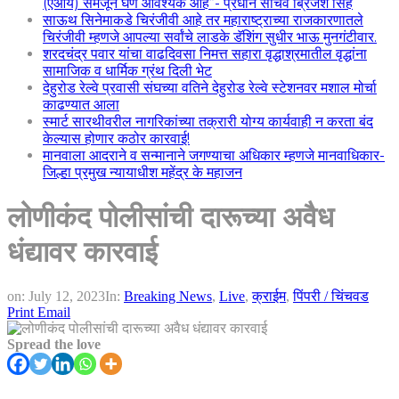
(एआय) समजून घेणे आवश्यक आहे”- प्रधान सचिव ब्रिजेश सिंह
साऊथ सिनेमाकडे चिरंजीवी आहे तर महाराष्ट्राच्या राजकारणातले
चिरंजीवी म्हणजे आपल्या सर्वांचे लाडके डॅशिंग सुधीर भाऊ मुनगंटीवार.
शरदचंद्र पवार यांचा वाढदिवसा निमत्त सहारा वृद्धाश्रमातील वृद्धांना
सामाजिक व धार्मिक ग्रंथ दिली भेट
देहुरोड रेल्वे प्रवासी संघच्या वतिने देहुरोड रेल्वे स्टेशनवर मशाल मोर्चा
काढण्यात आला
स्मार्ट सारथीवरील नागरिकांच्या तक्रारी योग्य कार्यवाही न करता बंद
केल्यास होणार कठोर कारवाई!
मानवाला आदराने व सन्मानाने जगण्याचा अधिकार म्हणजे मानवाधिकार-
जिल्हा प्रमुख न्यायाधीश महेंद्र के महाजन
लोणीकंद पोलीसांची दारूच्या अवैध
धंद्यावर कारवाई
on:
July 12, 2023
In:
Breaking News
,
Live
,
क्राईम
,
पिंपरी / चिंचवड
Print
Email
Spread the love