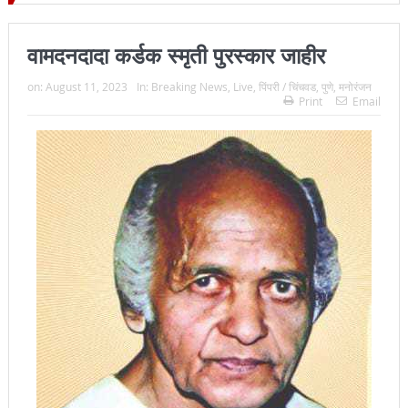
्रमुख न्यायाधीश महेंद्र के महाजन
वामदनदादा कर्डक स्मृती पुरस्कार जाहीर
on:
August 11, 2023
In:
Breaking News
,
Live
,
पिंपरी / चिंचवड
,
पुणे
,
मनोरंजन
Print
Email