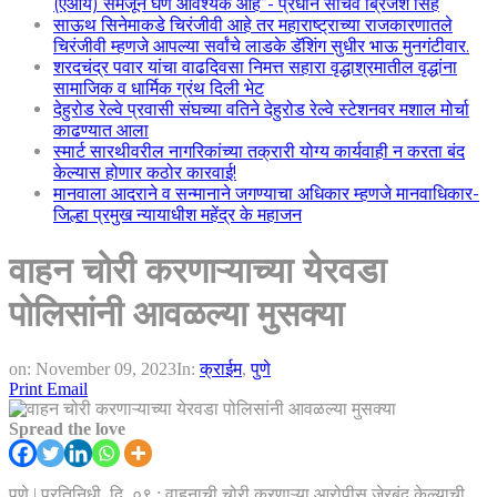
(एआय) समजून घेणे आवश्यक आहे”- प्रधान सचिव ब्रिजेश सिंह
साऊथ सिनेमाकडे चिरंजीवी आहे तर महाराष्ट्राच्या राजकारणातले
चिरंजीवी म्हणजे आपल्या सर्वांचे लाडके डॅशिंग सुधीर भाऊ मुनगंटीवार.
शरदचंद्र पवार यांचा वाढदिवसा निमत्त सहारा वृद्धाश्रमातील वृद्धांना
सामाजिक व धार्मिक ग्रंथ दिली भेट
देहुरोड रेल्वे प्रवासी संघच्या वतिने देहुरोड रेल्वे स्टेशनवर मशाल मोर्चा
काढण्यात आला
स्मार्ट सारथीवरील नागरिकांच्या तक्रारी योग्य कार्यवाही न करता बंद
केल्यास होणार कठोर कारवाई!
मानवाला आदराने व सन्मानाने जगण्याचा अधिकार म्हणजे मानवाधिकार-
जिल्हा प्रमुख न्यायाधीश महेंद्र के महाजन
वाहन चोरी करणाऱ्याच्या येरवडा
पोलिसांनी आवळल्या मुसक्या
on:
November 09, 2023
In:
क्राईम
,
पुणे
Print
Email
Spread the love
पुणे | प्रतिनिधी दि. ०९ : वाहनाची चोरी करणाऱ्या आरोपीस जेरबंद केल्याची