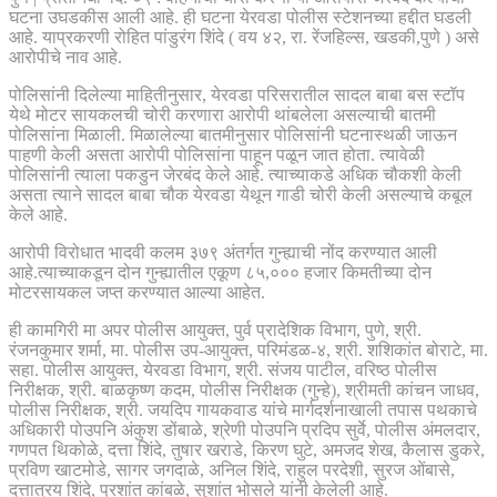
घटना उघडकीस आली आहे. ही घटना येरवडा पोलीस स्टेशनच्या हद्दीत घडली
आहे. याप्रकरणी रोहित पांडुरंग शिंदे ( वय ४२, रा. रेंजहिल्स, खडकी,पुणे ) असे
आरोपीचे नाव आहे.
पोलिसांनी दिलेल्या माहितीनुसार, येरवडा परिसरातील सादल बाबा बस स्टॉप
येथे मोटर सायकलची चोरी करणारा आरोपी थांबलेला असल्याची बातमी
पोलिसांना मिळाली. मिळालेल्या बातमीनुसार पोलिसांनी घटनास्थळी जाऊन
पाहणी केली असता आरोपी पोलिसांना पाहून पळून जात होता. त्यावेळी
पोलिसांनी त्याला पकडुन जेरबंद केले आहे. त्याच्याकडे अधिक चौकशी केली
असता त्याने सादल बाबा चौक येरवडा येथून गाडी चोरी केली असल्याचे कबूल
केले आहे.
आरोपी विरोधात भादवी कलम ३७९ अंतर्गत गुन्ह्याची नोंद करण्यात आली
आहे.त्याच्याकडून दोन गुन्ह्यातील एकूण ८५,००० हजार किमतीच्या दोन
मोटरसायकल जप्त करण्यात आल्या आहेत.
ही कामगिरी मा अपर पोलीस आयुक्त, पुर्व प्रादेशिक विभाग, पुणे, श्री.
रंजनकुमार शर्मा, मा. पोलीस उप-आयुक्त, परिमंडळ-४, श्री. शशिकांत बोराटे, मा.
सहा. पोलीस आयुक्त, येरवडा विभाग, श्री. संजय पाटील, वरिष्ठ पोलीस
निरीक्षक, श्री. बाळकृष्ण कदम, पोलीस निरीक्षक (गुन्हे), श्रीमती कांचन जाधव,
पोलीस निरीक्षक, श्री. जयदिप गायकवाड यांचे मार्गदर्शनाखाली तपास पथकाचे
अधिकारी पोउपनि अंकुश डोंबाळे, श्रेणी पोउपनि प्रदिप सुर्वे, पोलीस अंमलदार,
गणपत थिकोळे, दत्ता शिंदे, तुषार खराडे, किरण घुटे, अमजद शेख, कैलास डुकरे,
प्रविण खाटमोडे, सागर जगदाळे, अनिल शिंदे, राहुल परदेशी, सुरज ओंबासे,
दत्तात्रय शिंदे, प्रशांत कांबळे, सुशांत भोसले यांनी केलेली आहे.