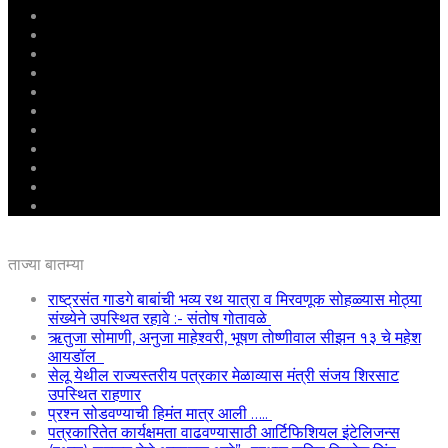
मुखपृष्ठ
राष्ट्रीय
महाराष्ट्र
पुणे
बीड
राजकारण
अग्रलेख
क्राईम
आरोग्य
शिक्षण
ई – पेपर
ताज्या बातम्या
राष्ट्रसंत गाडगे बाबांची भव्य रथ यात्रा व मिरवणूक सोहळ्यास मोठ्या
संख्येने उपस्थित रहावे :- संतोष गोतावळे
ऋतुजा सोमाणी, अनुजा माहेश्वरी, भूषण तोष्णीवाल सीझन १३ चे महेश
आयडॉल
सेलू येथील राज्यस्तरीय पत्रकार मेळाव्यास मंत्री संजय शिरसाट
उपस्थित राहणार
प्रश्न सोडवण्याची हिमंत मात्र आली …..
पत्रकारितेत कार्यक्षमता वाढवण्यासाठी आर्टिफिशियल इंटेलिजन्स