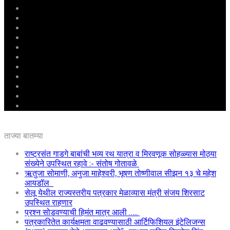
मुखपृष्ठ
राष्ट्रीय
महाराष्ट्र
पुणे
बीड
राजकारण
अग्रलेख
क्राईम
आरोग्य
शिक्षण
ई – पेपर
ताज्या बातम्या
राष्ट्रसंत गाडगे बाबांची भव्य रथ यात्रा व मिरवणूक सोहळ्यास मोठ्या
संख्येने उपस्थित रहावे :- संतोष गोतावळे
ऋतुजा सोमाणी, अनुजा माहेश्वरी, भूषण तोष्णीवाल सीझन १३ चे महेश
आयडॉल
सेलू येथील राज्यस्तरीय पत्रकार मेळाव्यास मंत्री संजय शिरसाट
उपस्थित राहणार
प्रश्न सोडवण्याची हिमंत मात्र आली …..
पत्रकारितेत कार्यक्षमता वाढवण्यासाठी आर्टिफिशियल इंटेलिजन्स