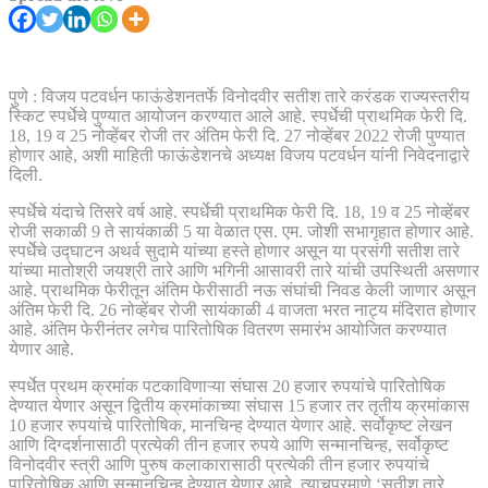
पुणे : विजय पटवर्धन फाऊंडेशनतर्फे विनोदवीर सतीश तारे करंडक राज्यस्तरीय
स्किट स्पर्धेचे पुण्यात आयोजन करण्यात आले आहे. स्पर्धेची प्राथमिक फेरी दि.
18, 19 व 25 नोव्हेंबर रोजी तर अंतिम फेरी दि. 27 नोव्हेंबर 2022 रोजी पुण्यात
होणार आहे, अशी माहिती फाऊंडेशनचे अध्यक्ष विजय पटवर्धन यांनी निवेदनाद्वारे
दिली.
स्पर्धेचे यंदाचे तिसरे वर्ष आहे. स्पर्धेची प्राथमिक फेरी दि. 18, 19 व 25 नोव्हेंबर
रोजी सकाळी 9 ते सायंकाळी 5 या वेळात एस. एम. जोशी सभागृहात होणार आहे.
स्पर्धेेचे उद्घाटन अथर्व सुदामे यांच्या हस्ते होणार असून या प्रसंगी सतीश तारे
यांच्या मातोश्री जयश्री तारे आणि भगिनी आसावरी तारे यांची उपस्थिती असणार
आहे. प्राथमिक फेरीतून अंतिम फेरीसाठी नऊ संघांची निवड केली जाणार असून
अंतिम फेरी दि. 26 नोव्हेंबर रोजी सायंकाळी 4 वाजता भरत नाट्य मंदिरात होणार
आहे. अंतिम फेरीनंतर लगेच पारितोषिक वितरण समारंभ आयोजित करण्यात
येणार आहे.
स्पर्धेत प्रथम क्रमांक पटकाविणाऱ्या संघास 20 हजार रुपयांचे पारितोषिक
देण्यात येणार असून द्वितीय क्रमांकाच्या संघास 15 हजार तर तृतीय क्रमांकास
10 हजार रुपयांचे पारितोषिक, मानचिन्ह देण्यात येणार आहे. सर्वोकृष्ट लेखन
आणि दिग्दर्शनासाठी प्रत्येकी तीन हजार रुपये आणि सन्मानचिन्ह, सर्वोकृष्ट
विनोदवीर स्त्री आणि पुरुष कलाकारासाठी प्रत्येकी तीन हजार रुपयांचे
पारितोषिक आणि सन्मानचिन्ह देण्यात येणार आहे. त्याचप्रमाणे ‌‘सतीश तारे