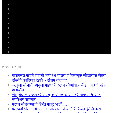
मुखपृष्ठ
राष्ट्रीय
महाराष्ट्र
पुणे
बीड
राजकारण
अग्रलेख
क्राईम
आरोग्य
शिक्षण
ई – पेपर
ताज्या बातम्या
राष्ट्रसंत गाडगे बाबांची भव्य रथ यात्रा व मिरवणूक सोहळ्यास मोठ्या
संख्येने उपस्थित रहावे :- संतोष गोतावळे
ऋतुजा सोमाणी, अनुजा माहेश्वरी, भूषण तोष्णीवाल सीझन १३ चे महेश
आयडॉल
सेलू येथील राज्यस्तरीय पत्रकार मेळाव्यास मंत्री संजय शिरसाट
उपस्थित राहणार
प्रश्न सोडवण्याची हिमंत मात्र आली …..
पत्रकारितेत कार्यक्षमता वाढवण्यासाठी आर्टिफिशियल इंटेलिजन्स