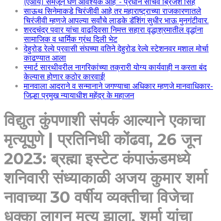
(एआय) समजून घेणे आवश्यक आहे”- प्रधान सचिव ब्रिजेश सिंह
साऊथ सिनेमाकडे चिरंजीवी आहे तर महाराष्ट्राच्या राजकारणातले
चिरंजीवी म्हणजे आपल्या सर्वांचे लाडके डॅशिंग सुधीर भाऊ मुनगंटीवार.
शरदचंद्र पवार यांचा वाढदिवसा निमत्त सहारा वृद्धाश्रमातील वृद्धांना
सामाजिक व धार्मिक ग्रंथ दिली भेट
देहुरोड रेल्वे प्रवासी संघच्या वतिने देहुरोड रेल्वे स्टेशनवर मशाल मोर्चा
काढण्यात आला
स्मार्ट सारथीवरील नागरिकांच्या तक्रारी योग्य कार्यवाही न करता बंद
केल्यास होणार कठोर कारवाई!
मानवाला आदराने व सन्मानाने जगण्याचा अधिकार म्हणजे मानवाधिकार-
जिल्हा प्रमुख न्यायाधीश महेंद्र के महाजन
विद्युत कुंपणाशी संपर्क आल्याने एकाचा
मृत्यूपुणे | प्रतिनिधी कोंढवा, 26 जून
2023: ब्रह्मा इस्टेट कंपाऊंडमध्ये
शनिवारी संध्याकाळी अजय कुमार शर्मा
नावाच्या 30 वर्षीय व्यक्तीचा विजेचा
धक्का लागून मृत्यू झाला. शर्मा यांचा