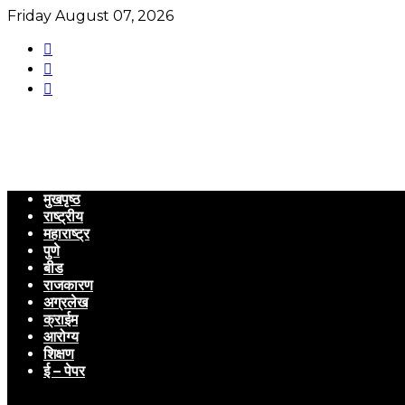
Friday August 07, 2026
मुखपृष्ठ
राष्ट्रीय
महाराष्ट्र
पुणे
बीड
राजकारण
अग्रलेख
क्राईम
आरोग्य
शिक्षण
ई – पेपर
Menu