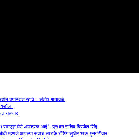
ख्येने उपस्थित रहावे :- संतोष गोतावळे
श आयडॉल
थित राहणार
य) समजून घेणे आवश्यक आहे”- प्रधान सचिव ब्रिजेश सिंह
वी म्हणजे आपल्या सर्वांचे लाडके डॅशिंग सुधीर भाऊ मुनगंटीवार.