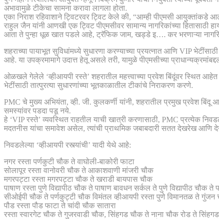
अभावामुळे टीकेचा सामना करावा लागला होता.
एका निराश रहिवाशाने ट्विटरवर ट्विट केले की, “आम्ही पीएमसी आयुक्तांकडे आ
राहुल जैन यांनी आणखी एक ट्विट पीएमसीवर सामान्य नागरिकांच्या हितासाठी हाय
आता ते पुन्हा धूळ खात पडले आहे, ट्रॅफिक जाम, खड्डे इ…. कर भरणाऱ्या नागरिक
शहराच्या पायाभूत सुविधांमध्ये सुधारणा करण्याच्या प्रयत्नात आणि VIP भेटींसाठ
आहे. या उपक्रमामागे उदात्त हेतू असले तरी, यामुळे पीएमसीच्या प्राधान्यक्रमांबद्
ओळखले गेलेले ‘व्हीआयपी रस्ते’ शहरातील महत्त्वाच्या प्रवेश बिंदूंवर स्थित आहे
भेटींसाठी तात्पुरत्या सुधारणांच्या भूतकाळातील टीकांचे निराकरण करणे.
PMC चे मुख्य अभियंता, व्ही. जी. कुलकर्णी यांनी, शहरातील प्रमुख प्रवेश बिंदू आणि 
समस्यांवर पडदा पडू नये.
हे ‘VIP रस्ते’ व्यवस्थित राहतील याची खात्री करणासाठी, PMC प्रत्येक निवडले
मदतनीस यांचा समावेश असेल, त्यांची प्राथमिक जबाबदारी सतत देखरेख आणि 
निवडलेल्या ‘व्हीआयपी रस्त्यांची’ यादी येथे आहे:
नगर रस्ता पर्णकुटी चौक ते वाघोली-बाकोरी फाटा
सोलापूर रस्ता वानोवरी चौक ते आकाशवाणी मांजरी चौक
मगरपट्टा रस्ता मगरपट्टा चौक ते खराडी बायपास चौक
पाषाण रस्ता पुणे विद्यापीठ चौक ते पाषाण बावधन सर्कल ते पुणे विद्यापीठ चौक 
सीओईपी चौक ते पर्णकुट्टी चौक विमंतल व्हीआयपी रस्ता पुणे विमानतळ ते गुंजन 
पौड रस्ता पौड फाटा ते चांदी चौक सातारा
रस्ता स्वारगेट चौक ते गुजरवाडी चौक, सिंहगड चौक ते नाना चौक रोड ते सिंहग