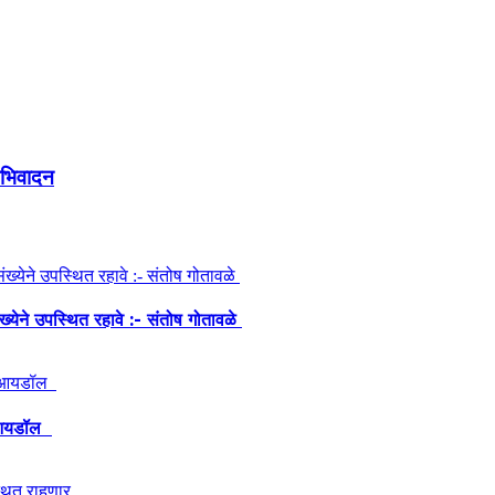
अभिवादन
ंख्येने उपस्थित रहावे :- संतोष गोतावळे
ेश आयडॉल