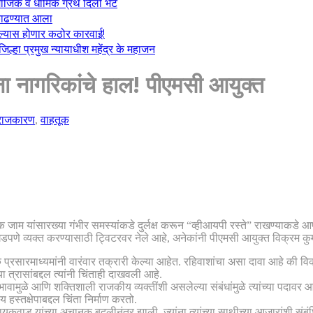
माजिक व धार्मिक ग्रंथ दिली भेट
ा काढण्यात आला
केल्यास होणार कठोर कारवाई!
्हा प्रमुख न्यायाधीश महेंद्र के महाजन
 नागरिकांचे हाल! पीएमसी आयुक्त
राजकारण
,
वाहतूक
म यांसारख्या गंभीर समस्यांकडे दुर्लक्ष करून “व्हीआयपी रस्ते” राखण्याकडे आपल
घडपणे व्यक्त करण्यासाठी ट्विटरवर नेले आहे, अनेकांनी पीएमसी आयुक्त विक्रम कुमा
्रसारमाध्यमांनी वारंवार तक्रारी केल्या आहेत. रहिवाशांचा असा दावा आहे की विक्
त्रासांबद्दल त्यांनी चिंताही दाखवली आहे.
भावामुळे आणि शक्तिशाली राजकीय व्यक्तींशी असलेल्या संबंधांमुळे त्यांच्या पदावर
्तक्षेपाबद्दल चिंता निर्माण करतो.
र्ती गायकवाड यांच्या अचानक बदलीनंतर झाली, ज्यांना त्यांच्या साथीच्या आजारांशी स