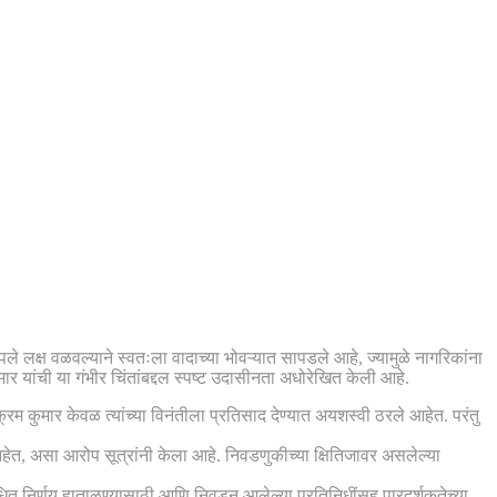
े लक्ष वळवल्याने स्वतःला वादाच्या भोवऱ्यात सापडले आहे, ज्यामुळे नागरिकांना
र यांची या गंभीर चिंतांबद्दल स्पष्ट उदासीनता अधोरेखित केली आहे.
रम कुमार केवळ त्यांच्या विनंतीला प्रतिसाद देण्यात अयशस्वी ठरले आहेत. परंतु
 आहेत, असा आरोप सूत्रांनी केला आहे. निवडणुकीच्या क्षितिजावर असलेल्या
ंबंधित निर्णय हाताळण्यासाठी आणि निवडून आलेल्या प्रतिनिधींसह पारदर्शकतेच्या