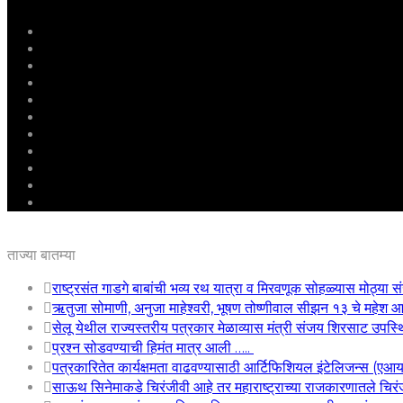
मुखपृष्ठ
राष्ट्रीय
महाराष्ट्र
पुणे
बीड
राजकारण
अग्रलेख
क्राईम
आरोग्य
शिक्षण
ई – पेपर
ताज्या बातम्या
राष्ट्रसंत गाडगे बाबांची भव्य रथ यात्रा व मिरवणूक सोहळ्यास मोठ्या सं
ऋतुजा सोमाणी, अनुजा माहेश्वरी, भूषण तोष्णीवाल सीझन १३ चे महे
सेलू येथील राज्यस्तरीय पत्रकार मेळाव्यास मंत्री संजय शिरसाट उपस्
प्रश्न सोडवण्याची हिमंत मात्र आली …..
पत्रकारितेत कार्यक्षमता वाढवण्यासाठी आर्टिफिशियल इंटेलिजन्स (एआ
साऊथ सिनेमाकडे चिरंजीवी आहे तर महाराष्ट्राच्या राजकारणातले चिरंजी