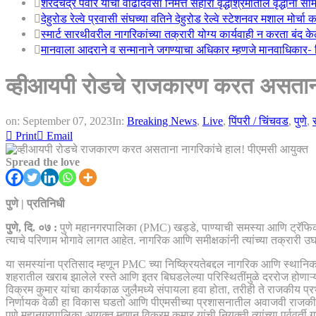
शरदचंद्र पवार यांचा वाढदिवसा निमत्त सहारा वृद्धाश्रमातील वृद्धांना सा
देहुरोड रेल्वे प्रवासी संघच्या वतिने देहुरोड रेल्वे स्टेशनवर मशाल मोर्च
स्मार्ट सारथीवरील नागरिकांच्या तक्रारी योग्य कार्यवाही न करता बंद 
मानवाला आदराने व सन्मानाने जगण्याचा अधिकार म्हणजे मानवाधिकार- जिल
व्हीआयपी रोडचे राजकारण करत असताना
on:
September 07, 2023
In:
Breaking News
,
Live
,
पिंपरी / चिंचवड
,
पुणे
,
Print
Email
Spread the love
पुणे | प्रतिनिधी
पुणे, दि. ०७ :
पुणे महानगरपालिका (PMC) खड्डे, पाण्याची समस्या आणि ट्रॅफिक जा
त्याचे परिणाम भोगावे लागत आहेत. नागरिक आणि समीक्षकांनी त्यांच्या तक्रारी उ
या समस्यांना प्रतिसाद म्हणून PMC च्या निष्क्रियतेबद्दल नागरिक आणि स्थानिक प
शहरातील खराब झालेले रस्ते आणि इतर बिघडलेल्या परिस्थितींमुळे दररोज होणाऱ्या 
विक्रम कुमार यांचा कार्यकाळ जुलैमध्ये संपायला हवा होता, तरीही ते राजकीय प्र
निर्णायक वेळी हा विकास घडतो आणि पीएमसीच्या प्रशासनातील अवाजवी राजकीय हस
पुणे महानगरपालिका आयुक्त म्हणून विक्रम कुमार यांची नियुक्ती त्यांच्या पूर्वव