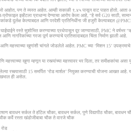
लो आहोत, पण ते व्यस्त आहेत. आम्ही सकाळी ९.४५ पासून वाट पाहत होतो. आता आप
-प्रोफाइल इव्हेंटला प्राधान्य देण्याचा आरोप केला आहे, “हे सर्व G20 साठी, सा
ांकडे दुर्लक्ष केल्याबद्दल आणि परदेशी प्रतिनिधींना जी हजुरी केल्याबद्दल @P
ी घाईघाईने रस्ते सुशोभित करण्याच्या प्रथेपासून दूर जाण्यासाठी, PMC ने वर्षभर “
दल आणि नागरिकांच्या गरजा पूर्ण करण्याचे प्रतिसादाबद्दल चिंता निर्माण झाली आहे.
त आणि महत्त्वाच्या खुणांशी चांगले जोडलेले आहेत. PMC च्या ‘मिशन 15’ उपक्रमाचे उद
महत्त्वाच्या खुणा म्हणून या रस्त्यांच्या महत्त्वावर भर दिला, तर समीक्षकांचा असा यु
ल्या रस्त्यासाठी 15 समर्पित ‘रोड मार्शल’ नियुक्त करण्याची योजना आखत आहे. य
देखभाल ही असेल.
ते पाषाण बावधन सर्कल ते हॉटेल चौका, बावधन सर्कल, पुणे विद्यापीठ चौका, बावधन च
चौक कर्वे रस्ता खंडोजीबाबा चौक ते वारजे चौक
ड रोड