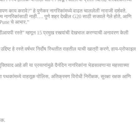
ण काय करावे?” हे पुणेकर नागरिकांमध्ये वाढत चाललेली नाराजी दर्शवते.
मान्य नागरिकांसाठी नाही…. पुणे शहर देखील G20 साठी सजवले गेले होते, आणि
MCPune चे आभार.”
व्हीआयपी रस्ते” म्हणून 15 प्रमुख रस्त्यांची देखभाल करण्याची अनावरण केली
्दिष्ट हे रस्ते वर्षभर निर्दोष स्थितीत राहतील याची खात्री करणे, हाय-प्रोफाइल
क्तिवाद आहे की या प्रयत्नांमुळे दैनंदिन नागरिकांना भेडसावणाऱ्या महत्त्वाच्या
ा पथकांमध्ये वाहतूक पोलिस, अतिक्रमण विरोधी निरीक्षक, सुरक्षा रक्षक आणि
ौक.