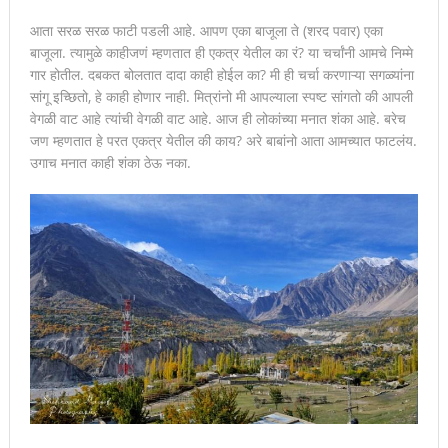
आता सरळ सरळ फाटी पडली आहे. आपण एका बाजूला ते (शरद पवार) एका
बाजूला. त्यामुळे काहीजणं म्हणतात ही एकत्र येतील का रं? या चर्चांनी आमचे निम्मे
गार होतील. दबकत बोलतात दादा काही होईल का? मी ही चर्चा करणाऱ्या सगळ्यांना
सांगू इच्छितो, हे काही होणार नाही. मित्रांनो मी आपल्याला स्पष्ट सांगतो की आपली
वेगळी वाट आहे त्यांची वेगळी वाट आहे. आज ही लोकांच्या मनात शंका आहे. बरेच
जण म्हणतात हे परत एकत्र येतील की काय? अरे बाबांनो आता आमच्यात फाटलंय.
उगाच मनात काही शंका ठेऊ नका.