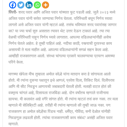
पिंपरी-
शरद पवार आणि अजित पवार यांच्यात फूट पडली आहे. जुलै २०२३ मध्ये
अजित पवार यांनी सत्तेत जाण्याचा निर्णय घेतला. परिस्थिती बघून निर्णय घ्यावा
लागतो असे अजित पवार यांनी म्हटलं आहे. तसंच भविष्यात शरद पवारांसह जाणार
का? या ज्या चर्चा सुरु असतात त्यावर थेट उत्तर देऊन टाकलं आहे. त्या त्या
वेळची परिस्थिती पाहून निर्णय घ्यावे लागतात. आपल्या वडिलधाऱ्यांनीही असेच
निर्णय घेतले आहेत. हे तुम्ही पाहिलं आहे. नदीचा काठी, रस्त्याची दुरवस्था काय
असायची ते मला माहीत आहे. आपल्या वडिलधाऱ्यांनी सगळं सहन केला आहे.
आम्हीही राजकारणात आलो. संस्था चांगल्या प्रकारे चालवण्याचा प्रयत्न आमच्या
परिने केला.
मागच्या खेपेला मीच तुम्हाला अमोल कोल्हे यांना मतदान करा हे सांगायला आलो
होतो. मी त्यांना दुसऱ्या पक्षातून इथे आणलं, प्रवेश दिला, तिकिट दिलं. दिलीपराव
आणि मी सीट निवडून आणायची जबाबदारी घेतली होती. मलाही वाटत होतं की
वक्तृत्व चांगलं आहे, दिसायला राजबिंडा आहे. दोन वर्षांतच म्हणाले राजीनामा
द्यायचा. मी कलावंत आहे वगैरे सांगत होते. मी त्यांना म्हटलं तसं करु नका. तर मला
म्हणाले मी सेलिब्रिटी आहे. तरीही मी त्यांना म्हणालो की तुम्ही जाऊ नका. पण
राजकारण हा अमोल कोल्हेंचा पिंडच नाही. धर्मेंद्र, गोविंदा, सनी देओल यांनीही
निवडणूक लढवली होती. त्यांचा राजकारणाशी काय संबंध? असंही अजित पवार
म्हणाले.