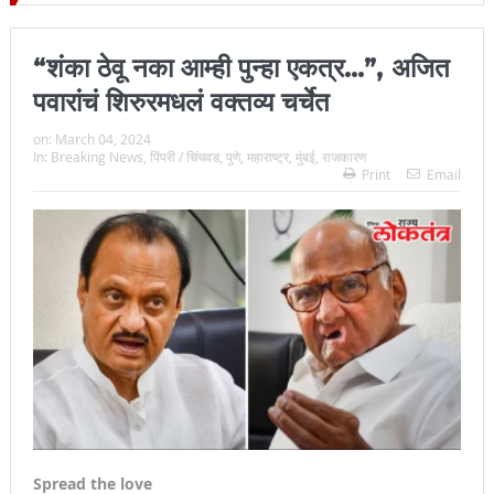
ल्हा प्रमुख न्यायाधीश महेंद्र के महाजन
“शंका ठेवू नका आम्ही पुन्हा एकत्र…”, अजित
पवारांचं शिरुरमधलं वक्तव्य चर्चेत
on:
March 04, 2024
In:
Breaking News
,
पिंपरी / चिंचवड
,
पुणे
,
महाराष्ट्र
,
मुंबई
,
राजकारण
Print
Email
Spread the love