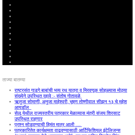
मुखपृष्ठ
राष्ट्रीय
महाराष्ट्र
पुणे
बीड
राजकारण
अग्रलेख
क्राईम
आरोग्य
शिक्षण
ई – पेपर
ताज्या बातम्या
राष्ट्रसंत गाडगे बाबांची भव्य रथ यात्रा व मिरवणूक सोहळ्यास मोठ्या
संख्येने उपस्थित रहावे :- संतोष गोतावळे
ऋतुजा सोमाणी, अनुजा माहेश्वरी, भूषण तोष्णीवाल सीझन १३ चे महेश
आयडॉल
सेलू येथील राज्यस्तरीय पत्रकार मेळाव्यास मंत्री संजय शिरसाट
उपस्थित राहणार
प्रश्न सोडवण्याची हिमंत मात्र आली …..
पत्रकारितेत कार्यक्षमता वाढवण्यासाठी आर्टिफिशियल इंटेलिजन्स