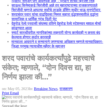
(एआय) समजून घेणे आवश्यक आहे”- प्रधान सचिव ब्रिजेश सिंह
साऊथ सिनेमाकडे चिरंजीवी आहे तर महाराष्ट्राच्या राजकारणातले
चिरंजीवी म्हणजे आपल्या सर्वांचे लाडके डॅशिंग सुधीर भाऊ मुनगंटीवार.
शरदचंद्र पवार यांचा वाढदिवसा निमत्त सहारा वृद्धाश्रमातील वृद्धांना
सामाजिक व धार्मिक ग्रंथ दिली भेट
देहुरोड रेल्वे प्रवासी संघच्या वतिने देहुरोड रेल्वे स्टेशनवर मशाल मोर्चा
काढण्यात आला
स्मार्ट सारथीवरील नागरिकांच्या तक्रारी योग्य कार्यवाही न करता बंद
केल्यास होणार कठोर कारवाई!
मानवाला आदराने व सन्मानाने जगण्याचा अधिकार म्हणजे मानवाधिकार-
जिल्हा प्रमुख न्यायाधीश महेंद्र के महाजन
शरद पवारांचे कार्यकर्त्यांपुढे महत्त्वाचे
संकेत; म्हणाले, “दोन दिवस द्या, हा
निर्णय झाला की…”
on:
May 05, 2023
In:
Breaking News
,
राजकारण
Print
Email
Spread the love