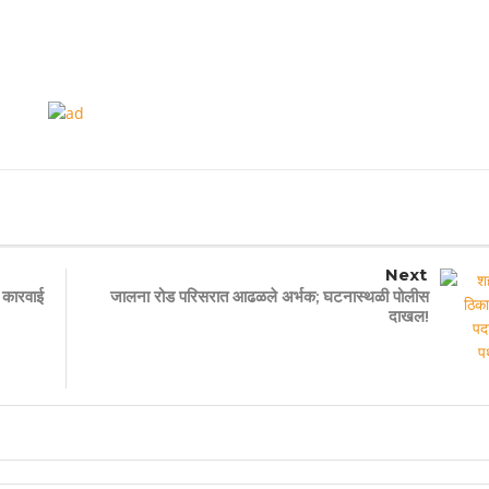
Next
 कारवाई
जालना रोड परिसरात आढळले अर्भक; घटनास्थळी पोलीस
दाखल!