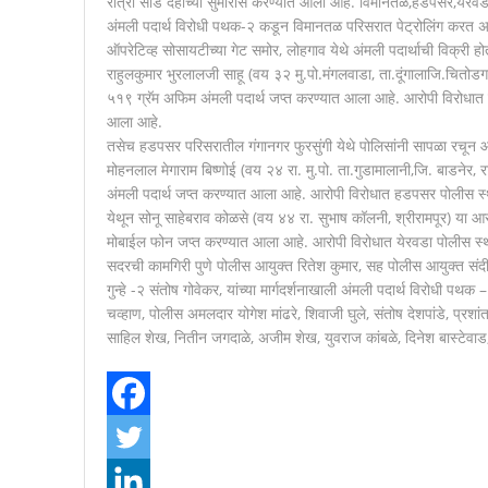
रात्री साडे दहाच्या सुमारास करण्यात आली आहे. विमानतळ,हडपसर,येरव
अंमली पदार्थ विरोधी पथक-२ कडून विमानतळ परिसरात पेट्रोलिंग करत अस
ऑपरेटिव्ह सोसायटीच्या गेट समोर, लोहगाव येथे अंमली पदार्थाची विक्री 
राहुलकुमार भुरलालजी साहू (वय ३२ मु.पो.मंगलवाडा, ता.दूंगालाजि.चितो
५१९ ग्रॅम अफिम अंमली पदार्थ जप्त करण्यात आला आहे. आरोपी विरोधात
आला आहे.
तसेच हडपसर परिसरातील गंगानगर फुरसुंगी येथे पोलिसांनी सापळा रचून
मोहनलाल मेगाराम बिष्णोई (वय २४ रा. मु.पो. ता.गुडामालानी,जि. बाडनेर
अंमली पदार्थ जप्त करण्यात आला आहे. आरोपी विरोधात हडपसर पोलीस स्थ
येथून सोनू साहेबराव कोळसे (वय ४४ रा. सुभाष कॉलनी, श्रीरामपूर) या 
मोबाईल फोन जप्त करण्यात आला आहे. आरोपी विरोधात येरवडा पोलीस स्थ
सदरची कामगिरी पुणे पोलीस आयुक्त रितेश कुमार, सह पोलीस आयुक्त संद
गुन्हे -२ संतोष गोवेकर, यांच्या मार्गदर्शनाखाली अंमली पदार्थ विरोधी पथ
चव्हाण, पोलीस अमलदार योगेश मांढरे, शिवाजी घुले, संतोष देशपांडे, प्रशां
साहिल शेख, नितीन जगदाळे, अजीम शेख, युवराज कांबळे, दिनेश बास्टेवा