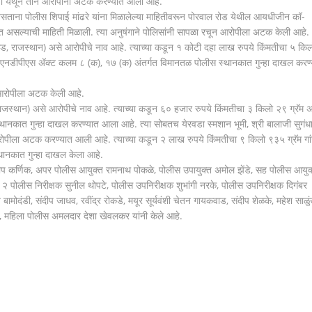
डा येथून तीन आरोपींना अटक करण्यात आली आहे.
ताना पोलीस शिपाई मांढरे यांना मिळालेल्या माहितीवरून पोरवाल रोड येथील आयधीजीन कॉ-
होत असल्याची माहिती मिळाली. त्या अनुषंगाने पोलिसांनी सापळा रचून आरोपीला अटक केली आहे.
डगड, राजस्थान) असे आरोपीचे नाव आहे. त्याच्या कडून १ कोटी दहा लाख रुपये किंमतीचा ५ किल
 एनडीपीएस अ‍ॅक्ट कलम ८ (क), १७ (क) अंतर्गत विमानतळ पोलीस स्थानकात गुन्हा दाखल करण्
 आरोपीला अटक केली आहे.
, राजस्थान) असे आरोपीचे नाव आहे. त्याच्या कडून ६० हजार रुपये किंमतीचा ३ किलो २९ ग्रॅम
ानकात गुन्हा दाखल करण्यात आला आहे. त्या सोबतच येरवडा स्मशान भूमी, श्री बालाजी सुगं
आरोपीला अटक करण्यात आली आहे. त्याच्या कडून २ लाख रुपये किंमतीचा ९ किलो ९३५ ग्रॅम गा
ानकात गुन्हा दाखल केला आहे.
ीप कर्णिक, अपर पोलीस आयुक्त रामनाथ पोकळे, पोलीस उपायुक्त अमोल झेंडे, सह पोलीस आयुक
क – २ पोलीस निरीक्षक सुनील थोपटे, पोलीस उपनिरीक्षक शुभांगी नरके, पोलीस उपनिरीक्षक दिगंबर
त बामोदंडी, संदीप जाधव, रवींद्र रोकडे, मयूर सूर्यवंशी चेतन गायकवाड, संदीप शेळके, महेश साळुं
ड, महिला पोलीस अमलदार देशा खेवलकर यांनी केले आहे.