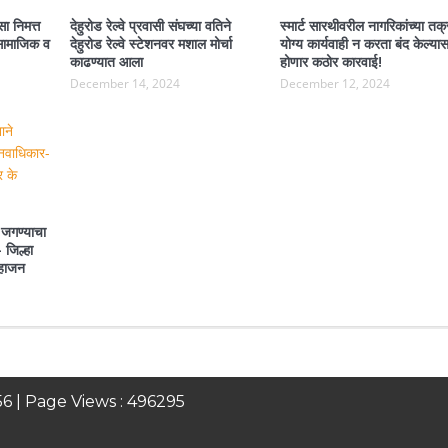
ा निमत्त
देहुरोड रेल्वे प्रवासी संघच्या वतिने
स्मार्ट सारथीवरील नागरिकांच्या तक्
ा सामाजिक व
देहुरोड रेल्वे स्टेशनवर मशाल मोर्चा
योग्य कार्यवाही न करता बंद केल्या
काढण्यात आला
होणार कठोर कारवाई!
December 14, 2024
December 12, 2024
 जगण्याचा
 जिल्हा
महाजन
56
| Page Views :
496295