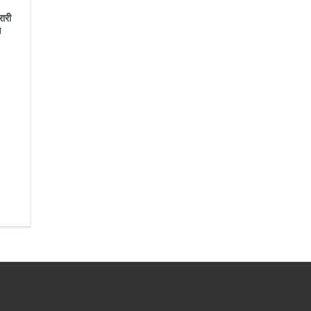
रारी
स