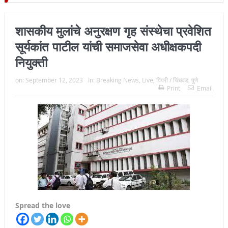
ल्हा प्रमुख न्यायाधीश महेंद्र के महाजन
शासकीय मुलांचे अनुरक्षण गृह संस्थेचा प्रवेशित
सूर्यकांत पाटील यांची समाजसेवा अधीक्षकपदी
नियुक्ती
on:
September 12, 2023
In:
Breaking News
,
Live
,
पिंपरी / चिंचवड
,
पुणे
Print
Email
Spread the love