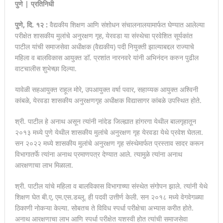
पुणे | प्रतिनिधी
पुणे, दि. १२ :
वैद्यकीय शिक्षण आणि संशोधन संचालनालयामार्फत घेण्यात आलेल्या
परीक्षेत शासकीय मुलांचे अनुरक्षण गृह, येरवडा या संस्थेचा प्रवेशित सूर्यकांत
पाटील यांची समाजसेवा अधीक्षक (वैद्यकीय) पदी नियुक्ती झाल्याबद्दल राज्याचे
महिला व बालविकास आयुक्त डॉ. प्रशांत नारनवरे यांनी अभिनंदन करुन पुढील
वाटचालीस शुभेच्छा दिल्या.
यावेळी सहआयुक्त राहूल मोरे, उपआयुक्त वर्षा पवार, सहाय्यक आयुक्त अश्विनी
कांबळे, येरवडा शासकीय अनुरक्षणगृह अधीक्षक विद्यासागर कांबळे उपस्थित होते.
श्री. पाटील हे अनाथ असून त्यांनी नांदेड जिल्ह्यात हांगरगा येथील बालगृहातून
२०१३ मध्ये पुणे येथील शासकीय मुलांचे अनुरक्षण गृह येरवडा येथे प्रवेश घेतला.
सन २०२२ मध्ये शासकीय मुलांचे अनुरक्षण गृह संस्थेमार्फत प्रस्ताव सादर करून
विभागातर्फे त्यांना अनाथ प्रमाणपत्र देण्यात आले. त्यामुळे त्यांना अनाथ
आरक्षणाचा लाभ मिळाला.
श्री. पाटील यांचे महिला व बालविकास विभागाच्या संस्थेत संगोपन झाले. त्यांनी येथे
शिक्षण घेत बी.ए, एम.एस.डब्लू. ही पदवी उत्तीर्ण केली. सन २०१८ मध्ये वेगवेगळ्या
ठिकाणी नोकऱ्या केल्या. सोबतच ते विविध स्पर्धा परीक्षेचा अभ्यास करीत होते.
अनाथ आरक्षणाचा लाभ आणि स्पर्धा परीक्षेत यशस्वी होत त्यांची समाजसेवा