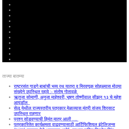
मुखपृष्ठ
राष्ट्रीय
महाराष्ट्र
पुणे
बीड
राजकारण
अग्रलेख
क्राईम
आरोग्य
शिक्षण
ई – पेपर
ताज्या बातम्या
राष्ट्रसंत गाडगे बाबांची भव्य रथ यात्रा व मिरवणूक सोहळ्यास मोठ्या
संख्येने उपस्थित रहावे :- संतोष गोतावळे
ऋतुजा सोमाणी, अनुजा माहेश्वरी, भूषण तोष्णीवाल सीझन १३ चे महेश
आयडॉल
सेलू येथील राज्यस्तरीय पत्रकार मेळाव्यास मंत्री संजय शिरसाट
उपस्थित राहणार
प्रश्न सोडवण्याची हिमंत मात्र आली …..
पत्रकारितेत कार्यक्षमता वाढवण्यासाठी आर्टिफिशियल इंटेलिजन्स