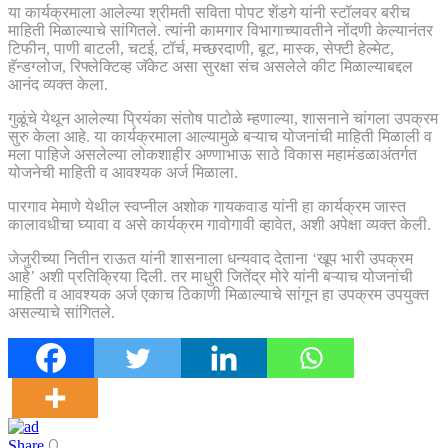
या कार्यक्रमाला आलेल्या श्रीमती सविता पोपट शेंडगे यांनी स्टॉलवर बरीच
माहिती मिळाल्याचे सांगितले. त्यांनी कामगार विभागाच्यावतीने नोंदणी केल्यानंतर
टिफीन, पाणी बाटली, चटई, टॉर्च, मच्छरदाणी, बूट, मास्क, सेफ्टी हेल्मेट,
हॅन्डग्लोज, रिफ्लेक्टिव्ह जॅकेट असा सुरक्षा संच असलेले कीट मिळाल्याबद्दल
आनंद व्यक्त केला.
गुळूंचे येथून आलेल्या प्रियंका संतोष पाटोळे म्हणाल्या, शासनाने चांगला उपक्रम
सुरु केला आहे. या कार्यक्रमाला आल्यामुळे बऱ्याच योजनांची माहिती मिळाली व
मला पाहिजे असलेल्या लोकशाहीर अण्णाभाऊ साठे विकास महामंडळाअंतर्गत
योजनेची माहिती व आवश्यक अर्ज मिळाला.
पारगाव मेमाणे येथील स्वप्नील अशोक गायकवाड यांनी हा कार्यक्रम जास्त
कालावधीचा घ्यावा व असे कार्यक्रम गावोगावी व्हावेत, अशी अपेक्षा व्यक्त केली.
जेजुरीच्या नितीन राऊत यांनी शासनाला धन्यवाद देताना ‘खूप भारी उपक्रम
आहे’ अशी प्रतिक्रिया दिली. तर माधुरी जितेंद्र मोरे यांनी बऱ्याच योजनांची
माहिती व आवश्यक अर्ज एकाच ठिकाणी मिळाल्याचे सांगून हा उपक्रम उपयुक्त
असल्याचे सांगितले.
0
Share