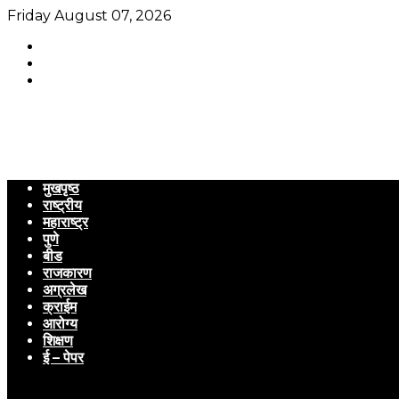
Friday August 07, 2026
मुखपृष्ठ
राष्ट्रीय
महाराष्ट्र
पुणे
बीड
राजकारण
अग्रलेख
क्राईम
आरोग्य
शिक्षण
ई – पेपर
Menu