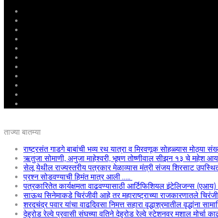
मुखपृष्ठ
राष्ट्रीय
महाराष्ट्र
पुणे
बीड
राजकारण
अग्रलेख
क्राईम
आरोग्य
शिक्षण
ई – पेपर
ताज्या बातम्या
राष्ट्रसंत गाडगे बाबांची भव्य रथ यात्रा व मिरवणूक सोहळ्यास मोठ्या संख
ऋतुजा सोमाणी, अनुजा माहेश्वरी, भूषण तोष्णीवाल सीझन १३ चे महेश
सेलू येथील राज्यस्तरीय पत्रकार मेळाव्यास मंत्री संजय शिरसाट उपस्थि
प्रश्न सोडवण्याची हिमंत मात्र आली …..
पत्रकारितेत कार्यक्षमता वाढवण्यासाठी आर्टिफिशियल इंटेलिजन्स (एआय
साऊथ सिनेमाकडे चिरंजीवी आहे तर महाराष्ट्राच्या राजकारणातले चिरंजीवी
शरदचंद्र पवार यांचा वाढदिवसा निमत्त सहारा वृद्धाश्रमातील वृद्धांना साम
देहुरोड रेल्वे प्रवासी संघच्या वतिने देहुरोड रेल्वे स्टेशनवर मशाल मोर्चा 