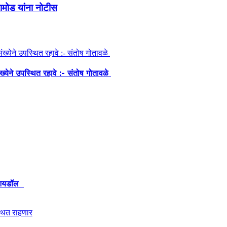
रामोड यांना नोटीस
ंख्येने उपस्थित रहावे :- संतोष गोतावळे
ेश आयडॉल