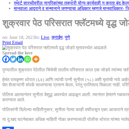
स्मार्ट सारथीवरील नागरिकांच्या तक्रारी योग्य कार्यवाही न करता बंद के
मानवाला आदराने व सन्मानाने जगण्याचा अधिकार म्हणजे मानवाधिकार- जिल्
शुक्रवार पेठ परिसरात फ्लॅटमध्ये वृद्ध 
on:
June 18, 2023
In:
Live
,
क्राईम
,
पुणे
Print
Email
Spread the love
पुण्यातील शुक्रवार पेठेतील चिंचेची तालीम परिसरात काल एक जोडपे त्यांच्या फ्ल
हेमंत रामकृष्ण थोरात (६४) आणि त्यांची पत्नी सुनीता (५८) अशी मृतांची नावे आहेत
घेत शेजाऱ्यांनी संपर्क साधण्याचा प्रयत्न केला, परंतु प्रतिसाद मिळाला नाही. प
पोलिस आल्यानंतर सुनीता बेशुद्ध अवस्थेत आढळून आली. त्यानंतर हेमंतने गळफास ला
करण्यात आले.
पोलिसांनी दिलेल्या माहितीनुसार, सुनीता गेल्या काही वर्षांपासून एका आजाराने त्
या दु:खद घटनेबाबत अधिक माहिती गोळा करण्यासाठी पोलीस थोरात यांच्या नातेवाई