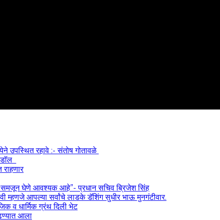
्येने उपस्थित रहावे :- संतोष गोतावळे
 आयडॉल
त राहणार
) समजून घेणे आवश्यक आहे”- प्रधान सचिव ब्रिजेश सिंह
 म्हणजे आपल्या सर्वांचे लाडके डॅशिंग सुधीर भाऊ मुनगंटीवार.
ाजिक व धार्मिक ग्रंथ दिली भेट
काढण्यात आला