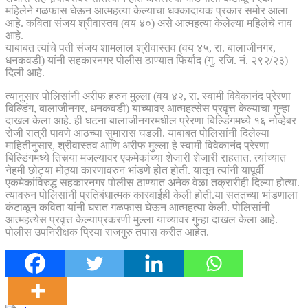
महिलेने गळफास घेऊन आत्महत्या केल्याचा धक्कादायक प्रकार समोर आला
आहे. कविता संजय श्रीवास्तव (वय ४०) असे आत्महत्या केलेल्या महिलेचे नाव
आहे.
याबाबत त्यांचे पती संजय शामलाल श्रीवास्तव (वय ४५, रा. बालाजीनगर,
धनकवडी) यांनी सहकारनगर पोलीस ठाण्यात फिर्याद (गु. रजि. नं. २९२/२३)
दिली आहे.
त्यानुसार पोलिसांनी अरीफ हरुन मुल्ला (वय ४२, रा. स्वामी विवेकानंद प्रेरणा
बिल्डिंग, बालाजीनगर, धनकवडी) याच्यावर आत्महत्सेस प्रवृत्त केल्याचा गुन्हा
दाखल केला आहे. ही घटना बालाजीनगरमधील प्रेरणा बिल्डिंगमध्ये १६ नोव्हेबर
रोजी रात्री पावणे आठच्या सुमारास घडली. याबाबत पोलिसांनी दिलेल्या
माहितीनुसार, श्रीवास्तव आणि अरीफ मुल्ला हे स्वामी विवेकानंद प्रेरणा
बिल्डिंगमध्ये तिसर्‍या मजल्यावर एकमेकांच्या शेजारी शेजारी राहतात. त्यांच्यात
नेहमी छोट्या मोठ्या कारणावरुन भांडणे होत होती. यातून त्यांनी यापूर्वी
एकमेकांविरुद्ध सहकारनगर पोलीस ठाण्यात अनेक वेळा तक्रारीही दिल्या होत्या.
त्यावरुन पोलिसांनी प्रतिबंधात्मक कारवाईही केली होती.या सततच्या भांडणाला
कंटाळून कविता यांनी घरात गळफास घेऊन आत्महत्या केली. पोलिसांनी
आत्महत्येस प्रवृत्त केल्याप्रकरणी मुल्ला याच्यावर गुन्हा दाखल केला आहे.
पोलीस उपनिरीक्षक प्रिया राजगुरु तपास करीत आहेत.