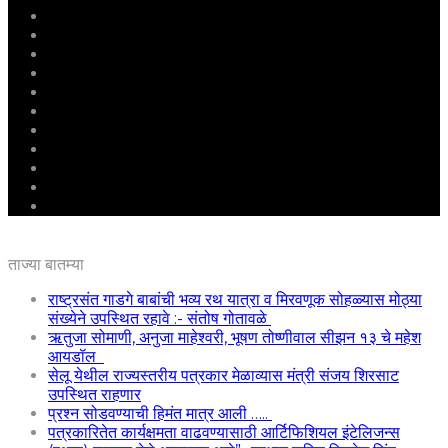
मुखपृष्ठ
राष्ट्रीय
महाराष्ट्र
पुणे
बीड
राजकारण
अग्रलेख
क्राईम
आरोग्य
शिक्षण
ई – पेपर
ताज्या बातम्या
राष्ट्रसंत गाडगे बाबांची भव्य रथ यात्रा व मिरवणूक सोहळ्यास मोठ्या
संख्येने उपस्थित रहावे :- संतोष गोतावळे
ऋतुजा सोमाणी, अनुजा माहेश्वरी, भूषण तोष्णीवाल सीझन १३ चे महेश
आयडॉल
सेलू येथील राज्यस्तरीय पत्रकार मेळाव्यास मंत्री संजय शिरसाट
उपस्थित राहणार
प्रश्न सोडवण्याची हिमंत मात्र आली …..
पत्रकारितेत कार्यक्षमता वाढवण्यासाठी आर्टिफिशियल इंटेलिजन्स