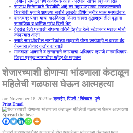
(एआय) समजून घेणे आवश्यक आहे”- प्रधान सचिव ब्रिजेश सिंह
साऊथ सिनेमाकडे चिरंजीवी आहे तर महाराष्ट्राच्या राजकारणातले
चिरंजीवी म्हणजे आपल्या सर्वांचे लाडके डॅशिंग सुधीर भाऊ मुनगंटीवार.
शरदचंद्र पवार यांचा वाढदिवसा निमत्त सहारा वृद्धाश्रमातील वृद्धांना
सामाजिक व धार्मिक ग्रंथ दिली भेट
देहुरोड रेल्वे प्रवासी संघच्या वतिने देहुरोड रेल्वे स्टेशनवर मशाल मोर्चा
काढण्यात आला
स्मार्ट सारथीवरील नागरिकांच्या तक्रारी योग्य कार्यवाही न करता बंद
केल्यास होणार कठोर कारवाई!
मानवाला आदराने व सन्मानाने जगण्याचा अधिकार म्हणजे मानवाधिकार-
जिल्हा प्रमुख न्यायाधीश महेंद्र के महाजन
शेजारच्याशी होणाऱ्या भांडणाला कंटाळून
महिलेची गळफास घेऊन आत्महत्या
on:
November 18, 2023
In:
क्राईम
,
पिंपरी / चिंचवड
,
पुणे
Print
Email
Spread the love
शेजारी राहणार्‍याबरोबर सातत्याने होत असलेल्या भांडणाला कंटाळून एका