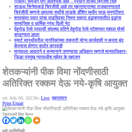
(एआय) समजून घेणे आवश्यक आहे”- प्रधान सचिव ब्रिजेश सिंह
साऊथ सिनेमाकडे चिरंजीवी आहे तर महाराष्ट्राच्या राजकारणातले
चिरंजीवी म्हणजे आपल्या सर्वांचे लाडके डॅशिंग सुधीर भाऊ मुनगंटीवार.
शरदचंद्र पवार यांचा वाढदिवसा निमत्त सहारा वृद्धाश्रमातील वृद्धांना
सामाजिक व धार्मिक ग्रंथ दिली भेट
देहुरोड रेल्वे प्रवासी संघच्या वतिने देहुरोड रेल्वे स्टेशनवर मशाल मोर्चा
काढण्यात आला
स्मार्ट सारथीवरील नागरिकांच्या तक्रारी योग्य कार्यवाही न करता बंद
केल्यास होणार कठोर कारवाई!
मानवाला आदराने व सन्मानाने जगण्याचा अधिकार म्हणजे मानवाधिकार-
जिल्हा प्रमुख न्यायाधीश महेंद्र के महाजन
शेतकऱ्यांनी पीक विमा नोंदणीसाठी
अतिरिक्त रक्कम देऊ नये-कृषि आयुक्त
on:
July 06, 2023
In:
Live
,
महाराष्ट्र
Print
Email
Spread the love
पुणे प्रतिनिधी