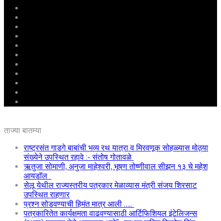
मुखपृष्ठ
राष्ट्रीय
महाराष्ट्र
पुणे
बीड
राजकारण
अग्रलेख
क्राईम
आरोग्य
शिक्षण
ई – पेपर
ताज्या बातम्या
राष्ट्रसंत गाडगे बाबांची भव्य रथ यात्रा व मिरवणूक सोहळ्यास मोठ्या
संख्येने उपस्थित रहावे :- संतोष गोतावळे
ऋतुजा सोमाणी, अनुजा माहेश्वरी, भूषण तोष्णीवाल सीझन १३ चे महेश
आयडॉल
सेलू येथील राज्यस्तरीय पत्रकार मेळाव्यास मंत्री संजय शिरसाट
उपस्थित राहणार
प्रश्न सोडवण्याची हिमंत मात्र आली …..
पत्रकारितेत कार्यक्षमता वाढवण्यासाठी आर्टिफिशियल इंटेलिजन्स