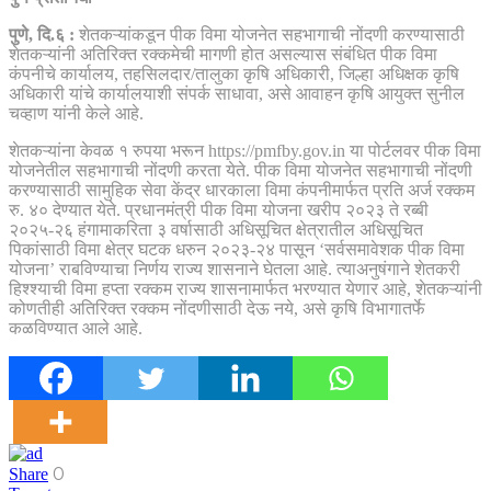
पुणे, दि.६ :
शेतकऱ्यांकडून पीक विमा योजनेत सहभागाची नोंदणी करण्यासाठी
शेतकऱ्यांनी अतिरिक्त रक्कमेची मागणी होत असल्यास संबंधित पीक विमा
कंपनीचे कार्यालय, तहसिलदार/तालुका कृषि अधिकारी, जिल्हा अधिक्षक कृषि
अधिकारी यांचे कार्यालयाशी संपर्क साधावा, असे आवाहन कृषि आयुक्त सुनील
चव्हाण यांनी केले आहे.
शेतकऱ्यांना केवळ १ रुपया भरून https://pmfby.gov.in या पोर्टलवर पीक विमा
योजनेतील सहभागाची नोंदणी करता येते. पीक विमा योजनेत सहभागाची नोंदणी
करण्यासाठी सामुहिक सेवा केंद्र धारकाला विमा कंपनीमार्फत प्रति अर्ज रक्कम
रु. ४० देण्यात येते. प्रधानमंत्री पीक विमा योजना खरीप २०२३ ते रब्बी
२०२५-२६ हंगामाकरिता ३ वर्षासाठी अधिसूचित क्षेत्रातील अधिसूचित
पिकांसाठी विमा क्षेत्र घटक धरुन २०२३-२४ पासून ‘सर्वसमावेशक पीक विमा
योजना’ राबविण्याचा निर्णय राज्य शासनाने घेतला आहे. त्याअनुषंगाने शेतकरी
हिश्श्याची विमा हप्ता रक्कम राज्य शासनामार्फत भरण्यात येणार आहे, शेतकऱ्यांनी
कोणतीही अतिरिक्त रक्कम नोंदणीसाठी देऊ नये, असे कृषि विभागातर्फे
कळविण्यात आले आहे.
0
Share