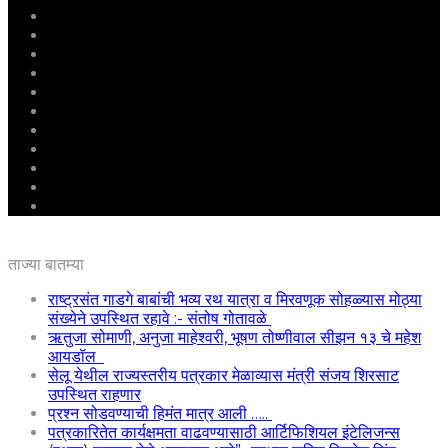
मुखपृष्ठ
राष्ट्रीय
महाराष्ट्र
पुणे
बीड
राजकारण
अग्रलेख
क्राईम
आरोग्य
शिक्षण
ई – पेपर
ताज्या बातम्या
राष्ट्रसंत गाडगे बाबांची भव्य रथ यात्रा व मिरवणूक सोहळ्यास मोठ्या
संख्येने उपस्थित रहावे :- संतोष गोतावळे
ऋतुजा सोमाणी, अनुजा माहेश्वरी, भूषण तोष्णीवाल सीझन १३ चे महेश
आयडॉल
सेलू येथील राज्यस्तरीय पत्रकार मेळाव्यास मंत्री संजय शिरसाट
उपस्थित राहणार
प्रश्न सोडवण्याची हिमंत मात्र आली …..
पत्रकारितेत कार्यक्षमता वाढवण्यासाठी आर्टिफिशियल इंटेलिजन्स