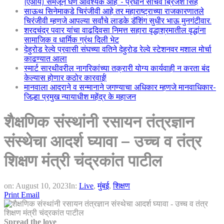
(एआय) समजून घेणे आवश्यक आहे”- प्रधान सचिव ब्रिजेश सिंह
साऊथ सिनेमाकडे चिरंजीवी आहे तर महाराष्ट्राच्या राजकारणातले
चिरंजीवी म्हणजे आपल्या सर्वांचे लाडके डॅशिंग सुधीर भाऊ मुनगंटीवार.
शरदचंद्र पवार यांचा वाढदिवसा निमत्त सहारा वृद्धाश्रमातील वृद्धांना
सामाजिक व धार्मिक ग्रंथ दिली भेट
देहुरोड रेल्वे प्रवासी संघच्या वतिने देहुरोड रेल्वे स्टेशनवर मशाल मोर्चा
काढण्यात आला
स्मार्ट सारथीवरील नागरिकांच्या तक्रारी योग्य कार्यवाही न करता बंद
केल्यास होणार कठोर कारवाई!
मानवाला आदराने व सन्मानाने जगण्याचा अधिकार म्हणजे मानवाधिकार-
जिल्हा प्रमुख न्यायाधीश महेंद्र के महाजन
शैक्षणिक संस्थांनी रसायन तंत्रज्ञान
संस्थेचा आदर्श घ्यावा – उच्च व तंत्र
शिक्षण मंत्री चंद्रकांत पाटील
on:
August 10, 2023
In:
Live
,
मुंबई
,
शिक्षण
Print
Email
Spread the love