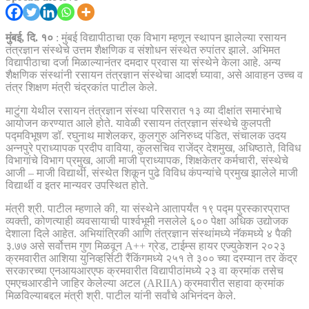
मुंबई, दि. १०
: मुंबई विद्यापीठाचा एक विभाग म्हणून स्थापन झालेल्या रसायन
तंत्रज्ञान संस्थेचे उत्तम शैक्षणिक व संशोधन संस्थेत रुपांतर झाले. अभिमत
विद्यापीठाचा दर्जा मिळाल्यानंतर दमदार प्रवास या संस्थेने केला आहे. अन्य
शैक्षणिक संस्थांनी रसायन तंत्रज्ञान संस्थेचा आदर्श घ्यावा, असे आवाहन उच्च व
तंत्र शिक्षण मंत्री चंद्रकांत पाटील केले.
माटुंगा येथील रसायन तंत्रज्ञान संस्था परिसरात १३ व्या दीक्षांत समारंभाचे
आयोजन करण्यात आले होते. यावेळी रसायन तंत्रज्ञान संस्थेचे कुलपती
पद्मविभूषण डॉ. रघुनाथ माशेलकर, कुलगुरु अनिरुध्द पंडित, संचालक उदय
अन्नपुरे प्राध्यापक प्रदीप वाविया, कुलसचिव राजेंद्र देशमुख, अधिष्ठाते, विविध
विभागांचे विभाग प्रमुख, आजी माजी प्राध्यापक, शिक्षकेतर कर्मचारी, संस्थेचे
आजी – माजी विद्यार्थी, संस्थेत शिकून पुढे विविध कंपन्यांचे प्रमुख झालेले माजी
विद्यार्थी व इतर मान्यवर उपस्थित होते.
मंत्री श्री. पाटील म्हणाले की, या संस्थेने आतापर्यंत १९ पद्म पुरस्कारप्राप्त
व्यक्ती, कोणत्याही व्यवसायाची पार्श्वभूमी नसलेले ६०० पेक्षा अधिक उद्योजक
देशाला दिले आहेत. अभियांत्रिकी आणि तंत्रज्ञान संस्थांमध्ये नॅकमध्ये ४ पैकी
३.७७ असे सर्वोत्तम गुण मिळवून A++ ग्रेड, टाईम्स हायर एज्युकेशन २०२३
क्रमवारीत आशिया युनिव्हर्सिटी रैंकिंगमध्ये २५१ ते ३०० च्या दरम्यान तर केंद्र
सरकारच्या एनआयआरएफ क्रमवारीत विद्यापीठांमध्ये २३ वा क्रमांक तसेच
एमएचआरडीने जाहिर केलेल्या अटल (ARIIA) क्रमवारीत सहावा क्रमांक
मिळविल्याबद्दल मंत्री श्री. पाटील यांनी सर्वांचे अभिनंदन केले.