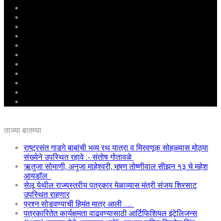
मुखपृष्ठ
राष्ट्रीय
महाराष्ट्र
पुणे
बीड
राजकारण
अग्रलेख
क्राईम
आरोग्य
शिक्षण
ई – पेपर
ताज्या बातम्या
राष्ट्रसंत गाडगे बाबांची भव्य रथ यात्रा व मिरवणूक सोहळ्यास मोठ्या
संख्येने उपस्थित रहावे :- संतोष गोतावळे
ऋतुजा सोमाणी, अनुजा माहेश्वरी, भूषण तोष्णीवाल सीझन १३ चे महेश
आयडॉल
सेलू येथील राज्यस्तरीय पत्रकार मेळाव्यास मंत्री संजय शिरसाट
उपस्थित राहणार
प्रश्न सोडवण्याची हिमंत मात्र आली …..
पत्रकारितेत कार्यक्षमता वाढवण्यासाठी आर्टिफिशियल इंटेलिजन्स