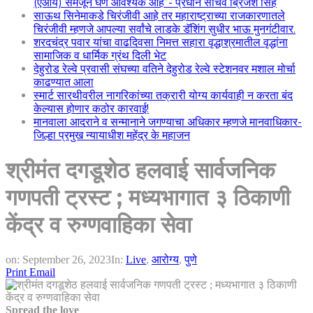
(एआय) समजून घेणे आवश्यक आहे”- प्रधान सचिव ब्रिजेश सिंह
साऊथ सिनेमाकडे चिरंजीवी आहे तर महाराष्ट्राच्या राजकारणातले
चिरंजीवी म्हणजे आपल्या सर्वांचे लाडके डॅशिंग सुधीर भाऊ मुनगंटीवार.
शरदचंद्र पवार यांचा वाढदिवसा निमत्त सहारा वृद्धाश्रमातील वृद्धांना
सामाजिक व धार्मिक ग्रंथ दिली भेट
देहुरोड रेल्वे प्रवासी संघच्या वतिने देहुरोड रेल्वे स्टेशनवर मशाल मोर्चा
काढण्यात आला
स्मार्ट सारथीवरील नागरिकांच्या तक्रारी योग्य कार्यवाही न करता बंद
केल्यास होणार कठोर कारवाई!
मानवाला आदराने व सन्मानाने जगण्याचा अधिकार म्हणजे मानवाधिकार-
जिल्हा प्रमुख न्यायाधीश महेंद्र के महाजन
श्रीमंत दगडूशेठ हलवाई सार्वजनिक
गणपती ट्रस्ट ; मध्यभागात ३ ठिकाणी
केंद्र व रुग्णवाहिका सेवा
on:
September 26, 2023
In:
Live
,
आरोग्य
,
पुणे
Print
Email
Spread the love