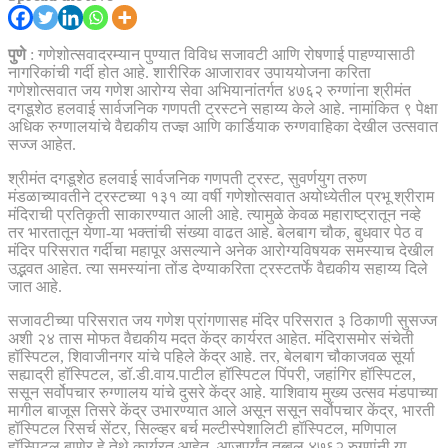
पुणे
: गणेशोत्सवादरम्यान पुण्यात विविध सजावटी आणि रोषणाई पाहण्यासाठी
नागरिकांची गर्दी होत आहे. शारीरिक आजारावर उपाययोजना करिता
गणेशोत्सवात जय गणेश आरोग्य सेवा अभियानांतर्गत ४७६२ रुग्णांना श्रीमंत
दगडूशेठ हलवाई सार्वजनिक गणपती ट्रस्टने सहाय्य केले आहे. नामांकित ९ पेक्षा
अधिक रुग्णालयांचे वैद्यकीय तज्ज्ञ आणि कार्डियाक रुग्णवाहिका देखील उत्सवात
सज्ज आहेत.
श्रीमंत दगडूशेठ हलवाई सार्वजनिक गणपती ट्रस्ट, सुवर्णयुग तरुण
मंडळाच्यावतीने ट्रस्टच्या १३१ व्या वर्षी गणेशोत्सवात अयोध्येतील प्रभू श्रीराम
मंदिराची प्रतिकृती साकारण्यात आली आहे. त्यामुळे केवळ महाराष्ट्रातून नव्हे
तर भारतातून येणा-या भक्तांची संख्या वाढत आहे. बेलबाग चौक, बुधवार पेठ व
मंदिर परिसरात गर्दीचा महापूर असल्याने अनेक आरोग्यविषयक समस्याच देखील
उद्भवत आहेत. त्या समस्यांना तोंड देण्याकरिता ट्रस्टतर्फे वैद्यकीय सहाय्य दिले
जात आहे.
सजावटीच्या परिसरात जय गणेश प्रांगणासह मंदिर परिसरात ३ ठिकाणी सुसज्ज
अशी २४ तास मोफत वैद्यकीय मदत केंद्र कार्यरत आहेत. मंदिरासमोर संचेती
हॉस्पिटल, शिवाजीनगर यांचे पहिले केंद्र आहे. तर, बेलबाग चौकाजवळ सूर्या
सह्याद्री हॉस्पिटल, डॉ.डी.वाय.पाटील हॉस्पिटल पिंपरी, जहांगिर हॉस्पिटल,
ससून सर्वोपचार रुग्णालय यांचे दुसरे केंद्र आहे. याशिवाय मुख्य उत्सव मंडपाच्या
मागील बाजूस तिसरे केंद्र उभारण्यात आले असून ससून सर्वोपचार केंद्र, भारती
हॉस्पिटल रिसर्च सेंटर, सिल्व्हर बर्च मल्टीस्पेशालिटी हॉस्पिटल, मणिपाल
हॉस्पिटल बाणेर हे तेथे कार्यरत आहेत. आजपर्यंत तब्बल ४७६२ रुग्णांनी या