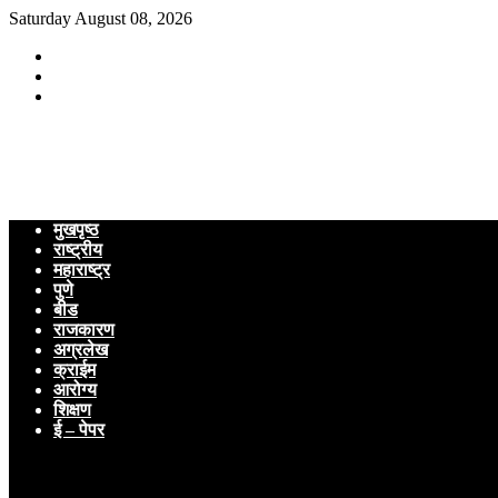
Saturday August 08, 2026
मुखपृष्ठ
राष्ट्रीय
महाराष्ट्र
पुणे
बीड
राजकारण
अग्रलेख
क्राईम
आरोग्य
शिक्षण
ई – पेपर
Menu