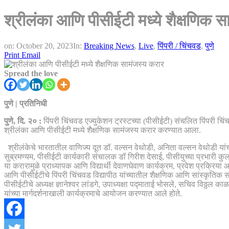
श्रीलंका आणि पीसीईटी मध्ये शैक्षणिक स
on:
October 20, 2023
In:
Breaking News
,
Live
,
पिंपरी / चिंचवड
,
पुणे
Print
Email
Spread the love
पुणे | प्रतिनिधी
पुणे, दि. २० :
पिंपरी चिंचवड एज्युकेशन ट्रस्टच्या (पीसीईटी) संचलित पिंपरी चिं
श्रीलंका आणि पीसीईटी मध्ये शैक्षणिक सामंजस्य करार करण्यात आला.
श्रीलंकेचे भारतातील वाणिज्य दूत डॉ. वल्सन वेथोडी, अनिता वल्सन वेथोडी यांच
सुब्रमण्यम, पीसीईटी कार्यकारी संचालक डॉ गिरीश देसाई, पीसीयुच्या प्रभारी कुल
या करारामुळे प्राध्यापक आणि विद्यार्थी देवाणघेवाण कार्यक्रम, प्रवेश प्रक्रिया 
आणि पीसीईटीचे पिंपरी चिंचवड विद्यापीठ यांच्यातील शैक्षणिक आणि सांस्कृतिक स
पीसीईटीचे अध्यक्ष ज्ञानेश्वर लांडगे, उपाध्यक्षा पद्माताई भोसले, सचिव विठ्ठल 
यांच्या मार्गदर्शनाखाली कार्यक्रमाचे आयोजन करण्यात आले होते.