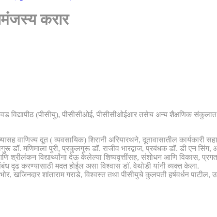
ामंजस्य करार
चवड विद्यापीठ (पीसीयु), पीसीसीओई, पीसीसीओईआर तसेच अन्य शैक्षणिक संकुलात शिक्
्यासह वाणिज्य दूत ( व्यवसायिक) शिरानी अरियारथने, दूतावासातील कार्यकारी सहा
गुरू डॉ. मणिमाला पुरी, प्रकुलगुरू डॉ. राजीव भारद्वाज, प्रबंधक डॉ. डी एन सिंग,
आणि श्रीलंकन विद्यार्थ्यांना देऊ केलेल्या शिष्यवृत्तींसह, संशोधन आणि विकास, प्रग
ंबंध दृढ करण्यासाठी मदत होईल असा विश्वास डॉ. वेथोडी यांनी व्यक्त केला.
काळभोर, खजिनदार शांताराम गराडे, विश्वस्त तथा पीसीयुचे कुलपती हर्षवर्धन पाटील, 