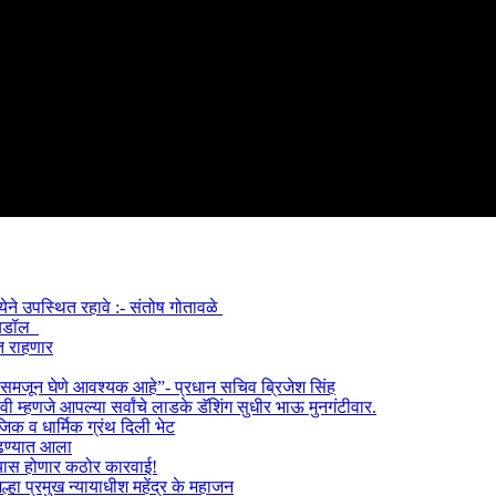
्येने उपस्थित रहावे :- संतोष गोतावळे
 आयडॉल
त राहणार
) समजून घेणे आवश्यक आहे”- प्रधान सचिव ब्रिजेश सिंह
 म्हणजे आपल्या सर्वांचे लाडके डॅशिंग सुधीर भाऊ मुनगंटीवार.
ाजिक व धार्मिक ग्रंथ दिली भेट
काढण्यात आला
ेल्यास होणार कठोर कारवाई!
हा प्रमुख न्यायाधीश महेंद्र के महाजन