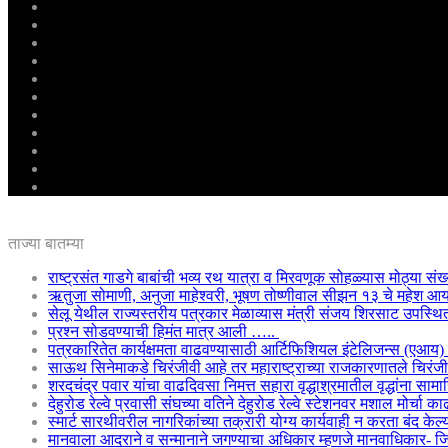
मुखपृष्ठ
राष्ट्रीय
महाराष्ट्र
पुणे
बीड
राजकारण
अग्रलेख
क्राईम
आरोग्य
शिक्षण
ई – पेपर
ताज्या बातम्या
राष्ट्रसंत गाडगे बाबांची भव्य रथ यात्रा व मिरवणूक सोहळ्यास मोठ्या संख
ऋतुजा सोमाणी, अनुजा माहेश्वरी, भूषण तोष्णीवाल सीझन १३ चे महेश
सेलू येथील राज्यस्तरीय पत्रकार मेळाव्यास मंत्री संजय शिरसाट उपस्थि
प्रश्न सोडवण्याची हिमंत मात्र आली …..
पत्रकारितेत कार्यक्षमता वाढवण्यासाठी आर्टिफिशियल इंटेलिजन्स (एआय
साऊथ सिनेमाकडे चिरंजीवी आहे तर महाराष्ट्राच्या राजकारणातले चिरंजीवी
शरदचंद्र पवार यांचा वाढदिवसा निमत्त सहारा वृद्धाश्रमातील वृद्धांना साम
देहुरोड रेल्वे प्रवासी संघच्या वतिने देहुरोड रेल्वे स्टेशनवर मशाल मोर्चा 
स्मार्ट सारथीवरील नागरिकांच्या तक्रारी योग्य कार्यवाही न करता बंद क
मानवाला आदराने व सन्मानाने जगण्याचा अधिकार म्हणजे मानवाधिकार- जिल्