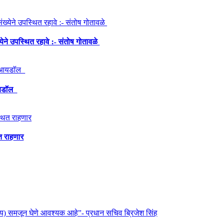
्येने उपस्थित रहावे :- संतोष गोतावळे
 आयडॉल
त राहणार