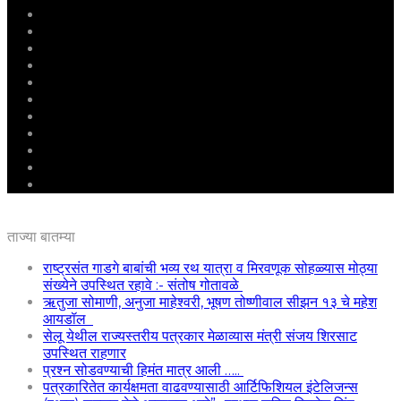
मुखपृष्ठ
राष्ट्रीय
महाराष्ट्र
पुणे
बीड
राजकारण
अग्रलेख
क्राईम
आरोग्य
शिक्षण
ई – पेपर
ताज्या बातम्या
राष्ट्रसंत गाडगे बाबांची भव्य रथ यात्रा व मिरवणूक सोहळ्यास मोठ्या
संख्येने उपस्थित रहावे :- संतोष गोतावळे
ऋतुजा सोमाणी, अनुजा माहेश्वरी, भूषण तोष्णीवाल सीझन १३ चे महेश
आयडॉल
सेलू येथील राज्यस्तरीय पत्रकार मेळाव्यास मंत्री संजय शिरसाट
उपस्थित राहणार
प्रश्न सोडवण्याची हिमंत मात्र आली …..
पत्रकारितेत कार्यक्षमता वाढवण्यासाठी आर्टिफिशियल इंटेलिजन्स