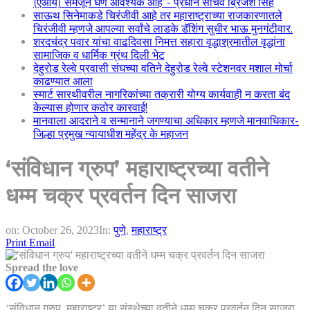
(एआय) समजून घेणे आवश्यक आहे”- प्रधान सचिव ब्रिजेश सिंह
साऊथ सिनेमाकडे चिरंजीवी आहे तर महाराष्ट्राच्या राजकारणातले
चिरंजीवी म्हणजे आपल्या सर्वांचे लाडके डॅशिंग सुधीर भाऊ मुनगंटीवार.
शरदचंद्र पवार यांचा वाढदिवसा निमत्त सहारा वृद्धाश्रमातील वृद्धांना
सामाजिक व धार्मिक ग्रंथ दिली भेट
देहुरोड रेल्वे प्रवासी संघच्या वतिने देहुरोड रेल्वे स्टेशनवर मशाल मोर्चा
काढण्यात आला
स्मार्ट सारथीवरील नागरिकांच्या तक्रारी योग्य कार्यवाही न करता बंद
केल्यास होणार कठोर कारवाई!
मानवाला आदराने व सन्मानाने जगण्याचा अधिकार म्हणजे मानवाधिकार-
जिल्हा प्रमुख न्यायाधीश महेंद्र के महाजन
‘संविधान ग्रुप’ महाराष्ट्रच्या वतीने
धम्म चक्र प्रवर्तन दिन साजरा
on:
October 26, 2023
In:
पुणे
,
महाराष्ट्र
Print
Email
Spread the love
‘संविधान ग्रुप ,महाराष्ट्र’ या संस्थेच्या वतीने धम्म चक्र प्रवर्तन दिन साजरा