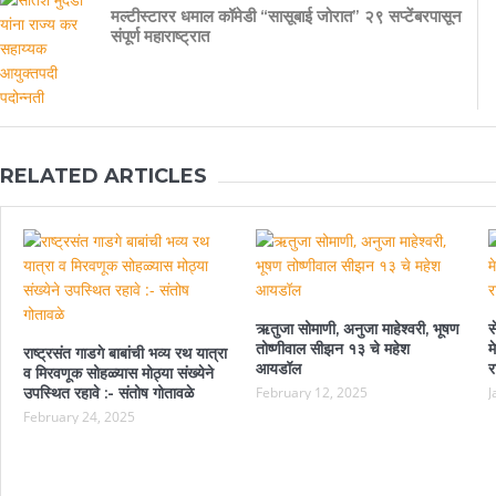
मल्टीस्टारर धमाल कॉमेडी “सासूबाई जोरात” २९ सप्टेंबरपासून
संपूर्ण महाराष्ट्रात
RELATED ARTICLES
ऋतुजा सोमाणी, अनुजा माहेश्वरी, भूषण
स
तोष्णीवाल सीझन १३ चे महेश
म
राष्ट्रसंत गाडगे बाबांची भव्य रथ यात्रा
आयडॉल
र
व मिरवणूक सोहळ्यास मोठ्या संख्येने
उपस्थित रहावे :- संतोष गोतावळे
February 12, 2025
J
February 24, 2025